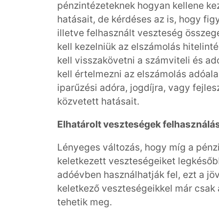
pénzintézeteknek hogyan kellene kez
hatásait, de kérdéses az is, hogy fi
illetve felhasznált veszteség összeg
kell kezelniük az elszámolás hitelin
kell visszakövetni a számviteli és 
kell értelmezni az elszámolás adóala
iparűzési adóra, jogdíjra, vagy fejles
közvetett hatásait.
Elhatárolt veszteségek felhasználá
Lényeges változás, hogy míg a pénzi
keletkezett veszteségeiket legkéső
adóévben használhatják fel, ezt a j
keletkező veszteségeikkel már csak 
tehetik meg.