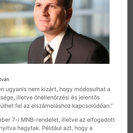
tván
én ugyanis nem kizárt, hogy módosulhat a
ge, illetve önellenőrzési és jelentős
ülhet fel az elszámoláshoz kapcsolódóan.”
r 7-i MNB-rendelet, illetve az elfogadott
yitva hagytak. Például azt, hogy a