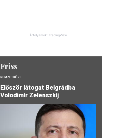
Árfolyamok: TradingView
Friss
NEMZETKÖZI
Először látogat Belgrádba
Volodimir Zelenszkij