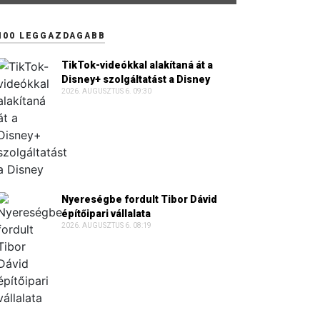
100 LEGGAZDAGABB
TikTok-videókkal alakítaná át a
Disney+ szolgáltatást a Disney
2026. AUGUSZTUS 6. 09:30
Nyereségbe fordult Tibor Dávid
építőipari vállalata
2026. AUGUSZTUS 6. 08:19