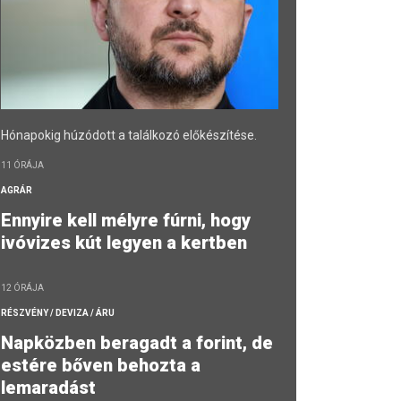
Hónapokig húzódott a találkozó előkészítése.
11 ÓRÁJA
AGRÁR
Ennyire kell mélyre fúrni, hogy
ivóvizes kút legyen a kertben
12 ÓRÁJA
RÉSZVÉNY / DEVIZA / ÁRU
Napközben beragadt a forint, de
estére bőven behozta a
lemaradást