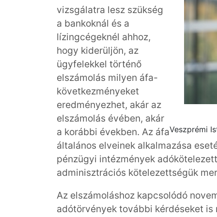
vizsgálatra lesz szükség
a bankoknál és a
lízingcégeknél ahhoz,
hogy kiderüljön, az
ügyfelekkel történő
elszámolás milyen áfa-
következményeket
eredményezhet, akár az
elszámolás évében, akár
Veszprémi Is
a korábbi években. Az áfa
általános elveinek alkalmazása eset
pénzügyi intézmények adókötelezettsé
adminisztrációs kötelezettségük mer
Az elszámoláshoz kapcsolódó novembe
adótörvények további kérdéseket is n