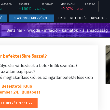
4 650.00
RICHTER
12 320.00
MTELEKOM
2 696.00
+1.99%
-0.07%
00
+240.00
-2.00
FRISS
BEFEKTETÉS
ROVATOK
EÓ
KLASSZIS RENDEZVÉNYEK
Benzinár - nyugdíj - infláció - kamatok - államadósság
r befektetőkre ősszel?
bályozási változások a befektetők számára?
t az állampapírpiac?
 megtakarításokról és az ingatlanbefektetésekről?
s Befektetői Klub
ember 24., Budapest
 LE HELYÉT MOST >>