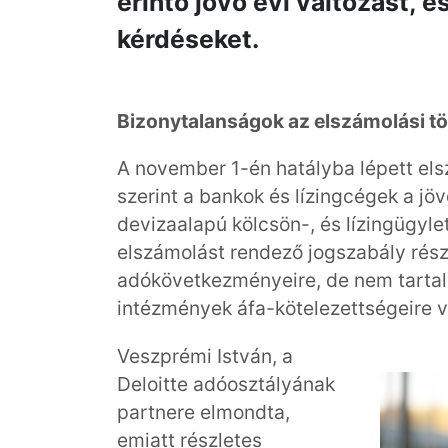
érintő jövő évi változást, é
kérdéseket.
Bizonytalanságok az elszámolási t
A november 1-én hatályba lépett el
szerint a bankok és lízingcégek a jöv
devizaalapú kölcsön-, és lízingügyle
elszámolást rendező jogszabály rész
adókövetkezményeire, de nem tartal
intézmények áfa-kötelezettségeire 
Veszprémi István, a
Deloitte adóosztályának
partnere elmondta,
emiatt részletes