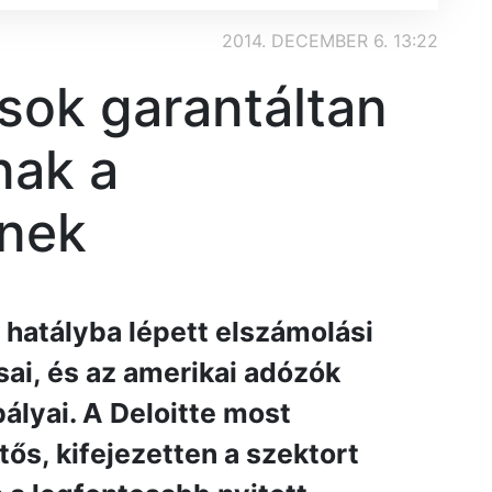
2014. DECEMBER 6. 13:22
sok garantáltan
nak a
knek
 hatályba lépett elszámolási
ai, és az amerikai adózók
ályai. A Deloitte most
ős, kifejezetten a szektort