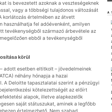
kat is bevezetett azoknak a veszteségeknek
ssal, vagy a többségi tulajdonos változását
A 
A korlátozás értelmében az átvett
n használhatja fel adóévenként, amilyen
ott tevékenységből származó árbevétele az
st megelőzően ebből a tevékenységből
osítása körül
– adott esetben eltitkolt – jövedelmeinek
FATCA) néhány hónapja a hazai
. A Deloitte tapasztalatai szerint a pénzügyi
bejelentkezési kötelezettségét az előírt
efektetési alapok, illetve alapkezelők
gesen saját státuszukat, aminek a legfőbb
nehezen értelmezhető. Nem szabad