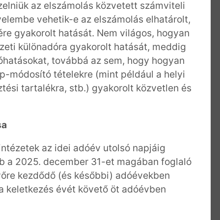
elniük az elszámolás közvetett számviteli
gyelembe vehetik-e az elszámolás elhatárolt,
ére gyakorolt hatását. Nem világos, hogyan
tézeti különadóra gyakorolt hatását, meddig
adóhatásokat, továbbá az sem, hogy hogyan
p-módosító tételekre (mint például a helyi
ztési tartalékra, stb.) gyakorolt közvetlen és
sa
ntézetek az idei adóév utolsó napjáig
bb a 2025. december 31-et magában foglaló
övőre kezdődő (és későbbi) adóévekben
a keletkezés évét követő öt adóévben