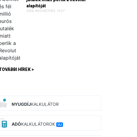
alapítóját
2026. AUGUSZTUS 4. 14:27
TOVÁBBI HÍREK >
NYUGDÍJ
KALKULÁTOR
ADÓ
KALKULÁTOROK
ÚJ