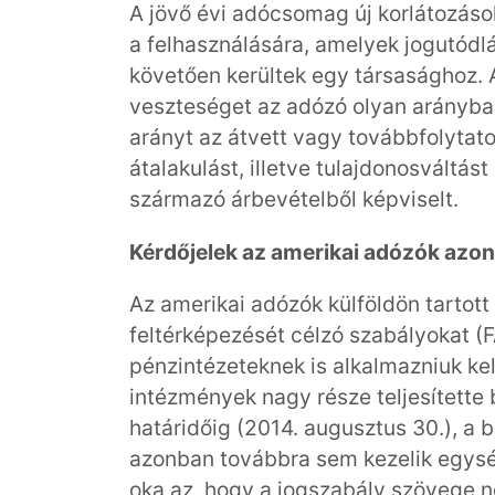
A jövő évi adócsomag új korlátozáso
a felhasználására, amelyek jogutódlá
követően kerültek egy társasághoz. 
veszteséget az adózó olyan arányba
arányt az átvett vagy továbbfolytat
átalakulást, illetve tulajdonosváltá
származó árbevételből képviselt.
Kérdőjelek az amerikai adózók azon
Az amerikai adózók külföldön tartott 
feltérképezését célzó szabályokat (
pénzintézeteknek is alkalmazniuk kell
intézmények nagy része teljesítette 
határidőig (2014. augusztus 30.), a b
azonban továbbra sem kezelik egysé
oka az, hogy a jogszabály szövege 