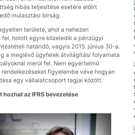
ttség hibás teljesítése esetére előírt
rjedő mulasztási bírság.
gyetlen területe, ahol a nehezen
fel, holott egyre közeledik a pénzügyi
téstételi határidő, vagyis 2015. június 30-a.
g a meglévő ügyfelek átvilágítási folyamata
bályoknál merül fel. Nem egyértelmű
i rendelkezéseket figyelembe véve hogyan
ása egy vállalatcsoport tagjai között.
t hozhat az IFRS bevezetése