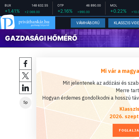
BUX
148 632.55
OTP
46 890.00
MOL
+1.41%
+2.16%
+0.22%
+2 069.00
+990.00
+10.
VÁMHÁBORÚ
KLASSZIS VID
GAZDASÁGI HŐMÉRŐ
Mi vár a magya
Mit jelentenek az adózási és sza
Merre tar
Hogyan érdemes gondolkodni a hosszú távú
5p
Klasszi
2026. szept
FOGLALJA