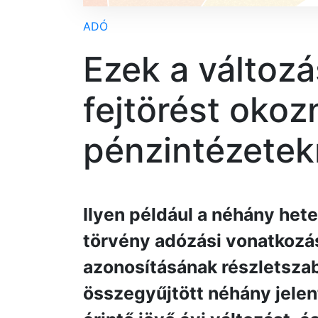
ADÓ
Ezek a változá
fejtörést okoz
pénzintézete
Ilyen például a néhány hete
törvény adózási vonatkozás
azonosításának részletszab
összegyűjtött néhány jelent