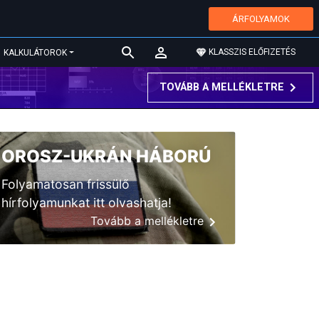
ÁRFOLYAMOK
KLASSZIS ELŐFIZETÉS
KALKULÁTOROK
TOVÁBB A MELLÉKLETRE
OROSZ-UKRÁN HÁBORÚ
Folyamatosan frissülő
hírfolyamunkat itt olvashatja!
Tovább a mellékletre