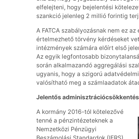
elfelejteni, hogy bejelentési köteleze
szankció jelenleg 2 millió forintig te
A FATCA szabályozásnak nem ez az e
értelmezhető törvény kérdéseket vet 
intézmények számára előírt első jelen
Az egyik legfontosabb bizonytalansá
során alkalmazandó aggregálási sza
ugyanis, hogy a szigorú adatvédelm
valósítható meg a számlaadatok átad
Jelentős adminisztrációcsökkentés
A kormány 2016-tól kötelezővé
tenné a pénzintézeteknek a
Nemzetközi Pénzügyi
Beszámolási Standardok (IFRS)