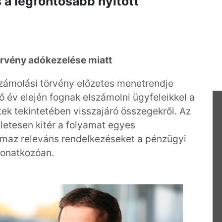
s a legfontosabb nyitott
örvény adókezelése miatt
számolási törvény előzetes menetrendje
ő év elején fognak elszámolni ügyfeleikkel a
tek tekintetében visszajáró összegekről. Az
letesen kitér a folyamat egyes
maz releváns rendelkezéseket a pénzügyi
vonatkozóan.