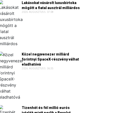
Lakásokat vásárolt luxusbirtoka
mögött a fiatal ausztrál milliárdos
2026. AUGUSZTUS 5. 07:08
Közel negyvenezer milliárd
forintnyi SpaceX-részvény válhat
eladhatóvá
2026. AUGUSZTUS 5. 06:35
Tizenhét és fél millió eurós
jutalék miatt perlik a Revolut