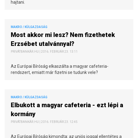
hajtani.
MAKRO / KÜLGAZDASÁG
Most akkor mi lesz? Nem fizethetek
Erzsébet utalvánnyal?
PRIVÁTBANKÁR.HU | 2016. FEBRUÁR 23. 13:11
Az Európai Bíróság elkaszálta a magyar cafeteria-
rendszert, emiatt már fizetni se tudunk vele?
MAKRO / KÜLGAZDASÁG
Elbukott a magyar cafeteria - ezt lépi a
kormány
PRIVÁTBANKÁR.HU | 2016. FEBRUÁR 23. 12:45
Az Európai Bíróság kimondta: az uniós joggal ellentétes a