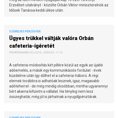
Erzsébet-utalványt - közölte Orbán Viktor miniszterelnök az
Idősek Tanácsa keddi ülése után.
SZEMÉLYES PÉNZÜGYEK
Ügyes trükkel váltják valóra Orbán
cafeteria-ígéretét
PRIVÁTBANKÁR.HU | 2016. JÚNIUS 6. 11:16
A cafeteria-módosítás két pillére közül az egyik az újabb
adóemelés, a másik egy kommunikációs fordulat - évek
küzdelme után így dőlhet el a cafeteria-háború. A régi
elemek továbbra is adhatóak lesznek, igaz, magasabb
adóteherrel - de még mindig olcsóbban, mintha ugyanennyi
bért akarna kifizetni a vállalat. Ha tényleg nem lesz
összeghatár, még jól is járhatnak a nyugdíjpénztárak.
SZEMÉLYES PÉNZÜGYEK