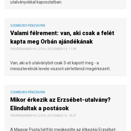
utalványokkal kapcsolatban.
SZEMÉLYES PÉNZÜGYEK
Valami félrement: van, aki csak a felét
kapta meg Orbán ajándékának
PRIVÁTBANKÁR.HU | 2016. DECEMBER 13. 11:08
Van, aki a 6 utalványból csak 3-at kapott meg - a
miniszterelnök levele viszont sértetlenül megérkezett.
SZEMÉLYES PÉNZÜGYEK
Mikor érkezik az Erzsébet-utalvány?
Elindultak a postások
PRIVÁTBANKÁR.HU | 2016. DECEMBER 12. 18:07
A Magyar Posta hétfőn megkezdte az étkezési Erzsébet-