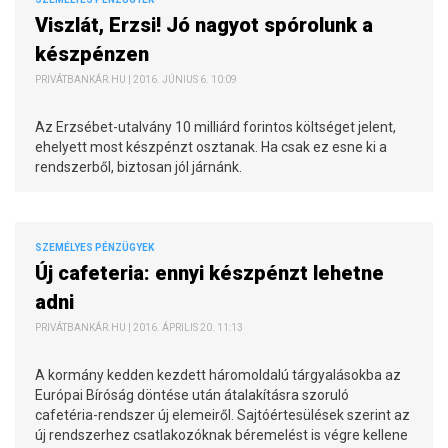
Viszlát, Erzsi! Jó nagyot spórolunk a
készpénzen
PRIVÁTBANKÁR.HU | 2016. JÚNIUS 6. 10:09
Az Erzsébet-utalvány 10 milliárd forintos költséget jelent,
ehelyett most készpénzt osztanak. Ha csak ez esne ki a
rendszerből, biztosan jól járnánk.
SZEMÉLYES PÉNZÜGYEK
Új cafeteria: ennyi készpénzt lehetne
adni
PRIVÁTBANKÁR.HU | 2016. ÁPRILIS 20. 11:13
A kormány kedden kezdett háromoldalú tárgyalásokba az
Európai Bíróság döntése után átalakításra szoruló
cafetéria-rendszer új elemeiről. Sajtóértesülések szerint az
új rendszerhez csatlakozóknak béremelést is végre kellene