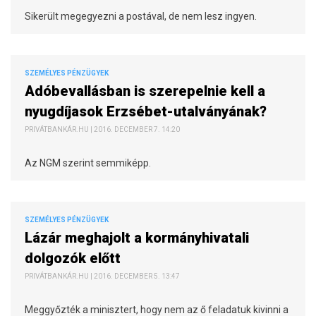
Sikerült megegyezni a postával, de nem lesz ingyen.
SZEMÉLYES PÉNZÜGYEK
Adóbevallásban is szerepelnie kell a
nyugdíjasok Erzsébet-utalványának?
PRIVÁTBANKÁR.HU | 2016. DECEMBER 7. 14:20
Az NGM szerint semmiképp.
SZEMÉLYES PÉNZÜGYEK
Lázár meghajolt a kormányhivatali
dolgozók előtt
PRIVÁTBANKÁR.HU | 2016. DECEMBER 5. 13:47
Meggyőzték a minisztert, hogy nem az ő feladatuk kivinni a