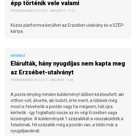
épp történik vele valami
PRIVÁTBANKÁR.HU | 2017. JANUÁR 19. 11:32
Közös platformra kerülhet az Erzsébet-utalvány és a SZÉP-
kártya.
VÁSÁRLÓ
Elárulták, hány nyugdíjas nem kapta meg
az Erzsébet-utalványt
PRIVÁTBANKÁR.HU | 2017. JANUÁR 9. 15:45
A posta tényleg minden küldeményt időben kézbesített; aki
otthon volt, átvette, aki tudott, érte ment, a többiek még
most is felvehetik a postán vagy ha mégsem, hát újra
kérhetik - így foglalható össze az év végi Erzsébet-saga
lecsengése. A küldemények 1 százalékát a visszaküldték a
feladónak, fél százalék még a postán van, a többi már a
nyugdíjasoknál.