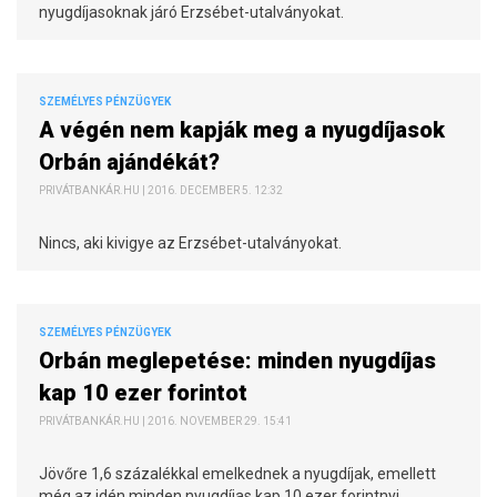
nyugdíjasoknak járó Erzsébet-utalványokat.
SZEMÉLYES PÉNZÜGYEK
A végén nem kapják meg a nyugdíjasok
Orbán ajándékát?
PRIVÁTBANKÁR.HU | 2016. DECEMBER 5. 12:32
Nincs, aki kivigye az Erzsébet-utalványokat.
SZEMÉLYES PÉNZÜGYEK
Orbán meglepetése: minden nyugdíjas
kap 10 ezer forintot
PRIVÁTBANKÁR.HU | 2016. NOVEMBER 29. 15:41
Jövőre 1,6 százalékkal emelkednek a nyugdíjak, emellett
még az idén minden nyugdíjas kap 10 ezer forintnyi