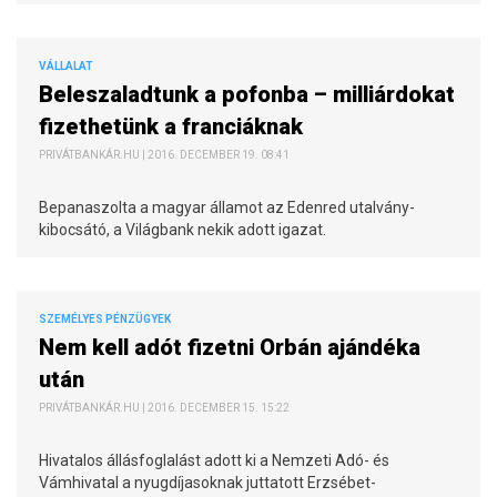
VÁLLALAT
Beleszaladtunk a pofonba – milliárdokat
fizethetünk a franciáknak
PRIVÁTBANKÁR.HU | 2016. DECEMBER 19. 08:41
Bepanaszolta a magyar államot az Edenred utalvány-
kibocsátó, a Világbank nekik adott igazat.
SZEMÉLYES PÉNZÜGYEK
Nem kell adót fizetni Orbán ajándéka
után
PRIVÁTBANKÁR.HU | 2016. DECEMBER 15. 15:22
Hivatalos állásfoglalást adott ki a Nemzeti Adó- és
Vámhivatal a nyugdíjasoknak juttatott Erzsébet-