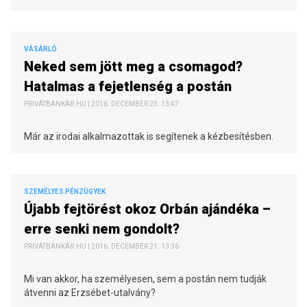
VÁSÁRLÓ
Neked sem jött meg a csomagod?
Hatalmas a fejetlenség a postán
PRIVÁTBANKÁR.HU | 2016. DECEMBER 23. 13:47
Már az irodai alkalmazottak is segítenek a kézbesítésben.
SZEMÉLYES PÉNZÜGYEK
Újabb fejtörést okoz Orbán ajándéka –
erre senki nem gondolt?
PRIVÁTBANKÁR.HU | 2016. DECEMBER 21. 13:36
Mi van akkor, ha személyesen, sem a postán nem tudják
átvenni az Erzsébet-utalvány?