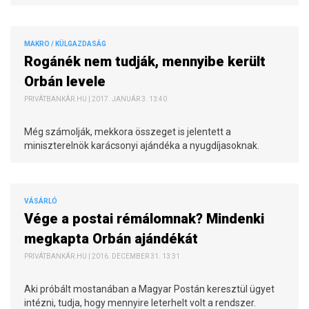
MAKRO / KÜLGAZDASÁG
Rogánék nem tudják, mennyibe került
Orbán levele
PRIVÁTBANKÁR.HU | 2017. JANUÁR 3. 13:40
Még számolják, mekkora összeget is jelentett a
miniszterelnök karácsonyi ajándéka a nyugdíjasoknak.
VÁSÁRLÓ
Vége a postai rémálomnak? Mindenki
megkapta Orbán ajándékát
PRIVÁTBANKÁR.HU | 2016. DECEMBER 31. 13:31
Aki próbált mostanában a Magyar Postán keresztül ügyet
intézni, tudja, hogy mennyire leterhelt volt a rendszer.