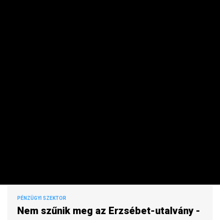
nyugdíjasoknak
PRIVÁTBANKÁR.HU | 2017. NOVEMBER 15. 10:40
Ismételten lesz 10 ezer forint értékű Erzsébet-utalvány
SZEMÉLYES PÉNZÜGYEK
Orbán üzent a nyugdíjasoknak: lesz
karácsonyi ajándék
PRIVÁTBANKÁR.HU | 2017. OKTÓBER 18. 10:50
A miniszterelnök idén is 10 ezer forint értékű Erzsébet-
utalványt adna.
PÉNZÜGYI SZEKTOR
Nem szűnik meg az Erzsébet-utalvány -