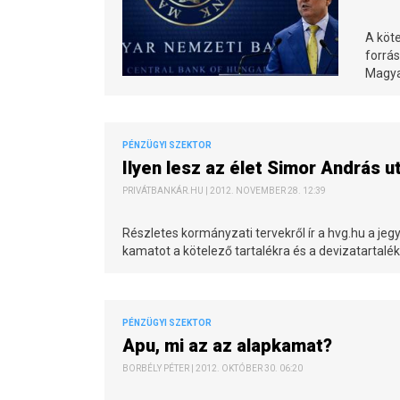
A köt
forrás
Magya
PÉNZÜGYI SZEKTOR
Ilyen lesz az élet Simor András 
PRIVÁTBANKÁR.HU | 2012. NOVEMBER 28. 12:39
Részletes kormányzati tervekről ír a hvg.hu a je
kamatot a kötelező tartalékra és a devizatartalékbó
PÉNZÜGYI SZEKTOR
Apu, mi az az alapkamat?
BORBÉLY PÉTER | 2012. OKTÓBER 30. 06:20