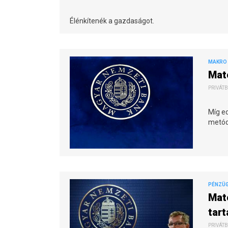
Élénkítenék a gazdaságot.
MAKRO 
Mat
PRIVÁTB
Míg ed
metód
PÉNZÜG
Mat
tart
PRIVÁTB