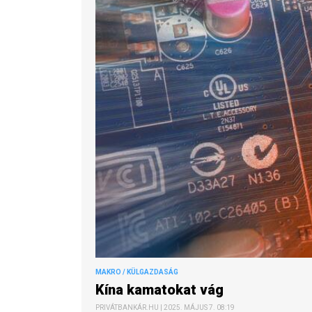
MAKRO / KÜLGAZDASÁG
Kína kamatokat vág
PRIVÁTBANKÁR.HU | 2025. MÁJUS 7. 08:19