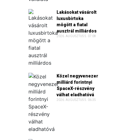
Lakásokat vásárolt
luxusbirtoka
mögött a fiatal
ausztrál milliárdos
2026. AUGUSZTUS 5. 07:08
Közel negyvenezer
milliárd forintnyi
SpaceX-részvény
válhat eladhatóvá
2026. AUGUSZTUS 5. 06:35