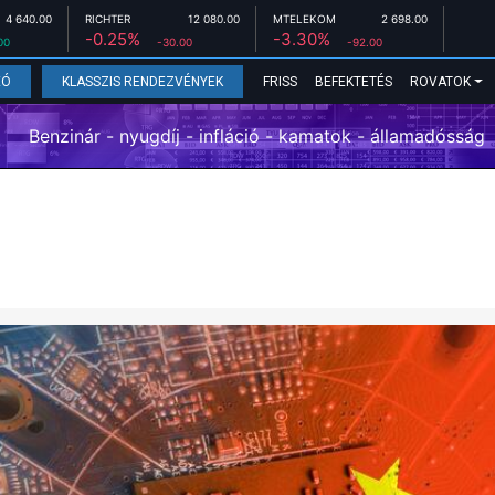
4 640.00
RICHTER
12 080.00
MTELEKOM
2 698.00
-0.25%
-3.30%
00
-30.00
-92.00
FRISS
BEFEKTETÉS
ROVATOK
EÓ
KLASSZIS RENDEZVÉNYEK
Benzinár - nyugdíj - infláció - kamatok - államadósság