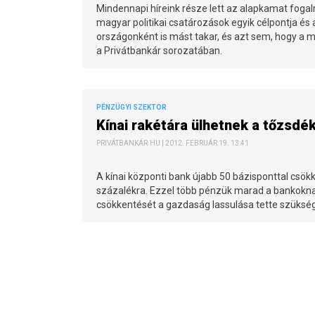
Mindennapi híreink része lett az alapkamat fogalm
magyar politikai csatározások egyik célpontja és
országonként is mást takar, és azt sem, hogy a m
a Privátbankár sorozatában.
PÉNZÜGYI SZEKTOR
Kínai rakétára ülhetnek a tőzsd
PRIVÁTBANKÁR.HU | 2012. FEBRUÁR 19. 13:41
A kínai központi bank újabb 50 bázisponttal csökk
százalékra. Ezzel több pénzük marad a bankoknak 
csökkentését a gazdaság lassulása tette szükség