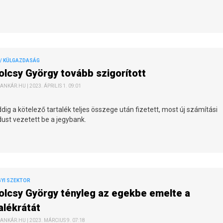
/ KÜLGAZDASÁG
olcsy György tovább szigorított
ANKÁR.HU | 2023. ÁPRILIS 1. 09:01
dig a kötelező tartalék teljes összege után fizetett, most új számítási
ust vezetett be a jegybank.
YI SZEKTOR
olcsy György tényleg az egekbe emelte a
alékrátát
ANKÁR.HU | 2023. MÁRCIUS 9. 07:18