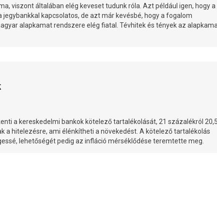
a, viszont általában elég keveset tudunk róla. Azt például igen, hogy a
 a jegybankkal kapcsolatos, de azt már kevésbé, hogy a fogalom
agyar alapkamat rendszere elég fiatal. Tévhitek és tények az alapkama
ék
enti a kereskedelmi bankok kötelező tartalékolását, 21 százalékról 20,
a hitelezésre, ami élénkítheti a növekedést. A kötelező tartalékolás
essé, lehetőségét pedig az infláció mérséklődése teremtette meg.