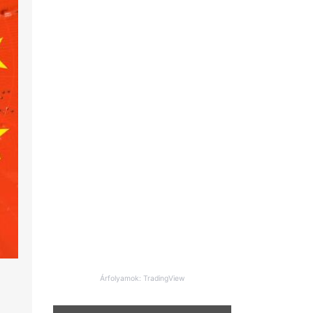
Árfolyamok: TradingView