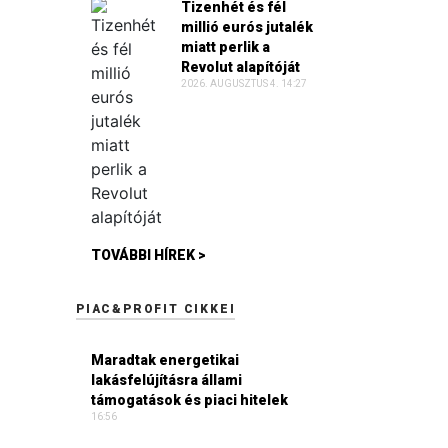
Tizenhét és fél
millió eurós jutalék
miatt perlik a
Revolut alapítóját
2026. AUGUSZTUS 4. 14:27
TOVÁBBI HÍREK >
PIAC&PROFIT CIKKEI
Maradtak energetikai
lakásfelújításra állami
támogatások és piaci hitelek
16:56