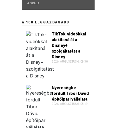
4 ÓRÁJA
A 100 LEGGAZDAGABB
TikTok-videókkal
alakítaná át a
Disney+
szolgáltatást a
Disney
2026. AUGUSZTUS 6. 09:30
Nyereségbe
fordult Tibor Dávid
építőipari vállalata
2026. AUGUSZTUS 6. 08:19