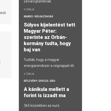
szivárogtatóknak.
3 ÓRÁJA
tról
MAKRO / KÜLGAZDASÁG
Súlyos kijelentést tett
Magyar Péter:
szerinte az Orbán-
kormány tudta, hogy
baj van
Tudták, hogy a magyar
5
energiarendszer a végnapjait éli.
4 ÓRÁJA
RÉSZVÉNY / DEVIZA / ÁRU
A kánikula mellett a
forint is izzadt ma
365 közelében az euró.