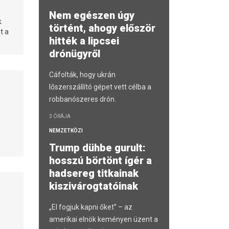
Nem egészen úgy
k
történt, ahogy először
t a
hitték a lipcsei
drónügyről
Cáfolták, hogy ukrán
lőszerszállító gépet vett célba a
robbanószeres drón.
3 ÓRÁJA
NEMZETKÖZI
Trump dühbe gurult:
hosszú börtönt ígér a
hadsereg titkainak
kiszivárogtatóinak
„El fogjuk kapni őket” – az
amerikai elnök keményen üzent a