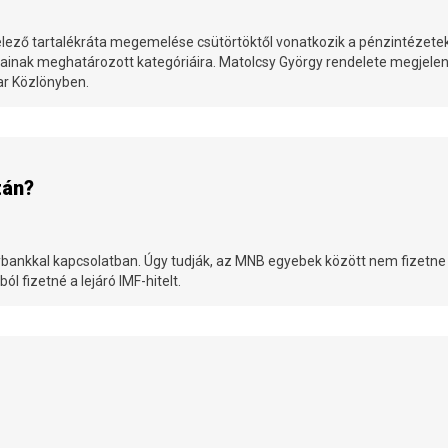
elező tartalékráta megemelése csütörtöktől vonatkozik a pénzintézete
ainak meghatározott kategóriáira. Matolcsy György rendelete megjelen
r Közlönyben.
után?
gybankkal kapcsolatban. Úgy tudják, az MNB egyebek között nem fizetne
l fizetné a lejáró IMF-hitelt.