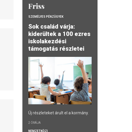
Friss
SZEMÉLYES PÉNZÜGYEK
Sok család várja:
kiderültek a 100 ezres
iskolakezdési
támogatás részletei
Új részleteket árult el a kormány.
2 ÓRÁJA
NEMZETKÖZI