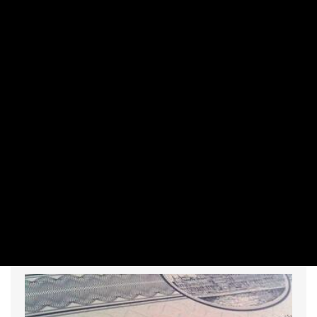
ÁLLAMPAPÍR / KÖTVÉNY
Kell-e pánikolni a fél százalékpontos
lakossági kamatcsökkentéstől?
EIDENPENZ JÓZSEF | 2026. MÁJUS 20. 10:01
Bár csökkentik a fix kamatozású lakossági állampapírok
kamatait, így is viszonylag magasan maradnak, és
biztosíthatnak pozitív reálhozamot a következő pár évben.
A szabadpiacon ennél is többet esett egyes állampapírok
hozama, ráadásul nincsenek igazán alternatívák sem a
bankoknál, sem máshol. Plusz még maradt két nap a régi
feltételekkel – és B-terv is van.