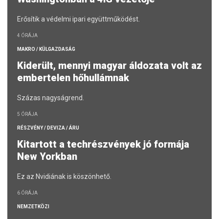
Erősítik a védelmi ipari együttműködést.
4 ÓRÁJA
MAKRO / KÜLGAZDASÁG
Kiderült, mennyi magyar áldozata volt az
embertelen hőhullámnak
Százas nagyságrend.
5 ÓRÁJA
RÉSZVÉNY / DEVIZA / ÁRU
Kitartott a techrészvények jó formája
New Yorkban
Ez az Nvidiának is köszönhető.
6 ÓRÁJA
NEMZETKÖZI