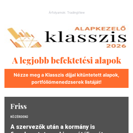
Árfolyamok: TradingView
A legjobb befektetési alapok
Nézze meg a Klasszis díjjal kitüntetett alapok,
portfóliómenedzserek listáját!
Friss
KÖZÉRDEKŰ
A szervezők után a kormány is