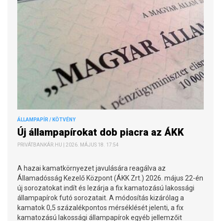
ÁLLAMPAPÍR / KÖTVÉNY
Új állampapírokat dob piacra az ÁKK
PRIVÁTBANKÁR.HU | 2026. MÁJUS 18. 17:54
A hazai kamatkörnyezet javulására reagálva az
Államadósság Kezelő Központ (ÁKK Zrt.) 2026. május 22-én
új sorozatokat indít és lezárja a fix kamatozású lakossági
állampapírok futó sorozatait. A módosítás kizárólag a
kamatok 0,5 százalékpontos mérséklését jelenti, a fix
kamatozású lakossági állampapírok egyéb jellemzőit