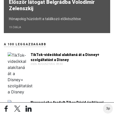
Először látogat Belgrádba Volodimir
Zelenszkij
Hónapokig húzódott a találkozó előkészítése.
19 ÓRÁJA
A 100 LEGGAZDAGABB
TikTok-videókkal alakítaná át a Disney+
szolgáltatást a Disney
2026. AUGUSZTUS 6. 09:30
Nyereségbe fordult Tibor Dávid építőipari
vállalata
3p
2026. AUGUSZTUS 6. 08:19