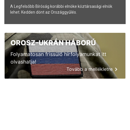
A Legfelsőbb Bíróság korábbi elnöke köztársasági elnök
lehet. Kedden dönt az Országgyűlés.
OROSZ-UKRÁN HÁBORÚ
Folyamatosan frissülő hírfolyamunkat itt
olvashatja!
Tovább a mellékletre