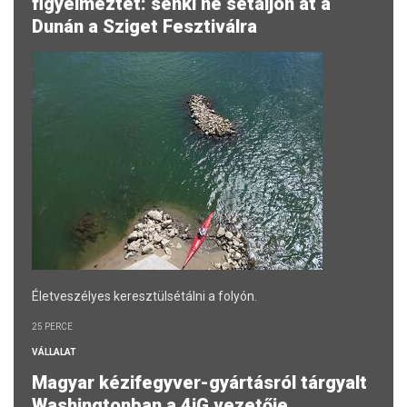
figyelmeztet: senki ne sétáljon át a
Dunán a Sziget Fesztiválra
Életveszélyes keresztülsétálni a folyón.
25 PERCE
VÁLLALAT
Magyar kézifegyver-gyártásról tárgyalt
Washingtonban a 4iG vezetője