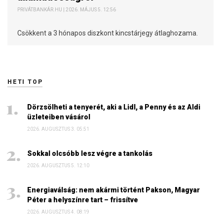
PRIVÁTBANKÁR.HU | 2026. MÁJUS 5. 12:56
Csökkent a 3 hónapos diszkont kincstárjegy átlaghozama.
HETI TOP
Dörzsölheti a tenyerét, aki a Lidl, a Penny és az Aldi
üzleteiben vásárol
2026. AUGUSZTUS 3. 05:51
Sokkal olcsóbb lesz végre a tankolás
2026. AUGUSZTUS 5. 12:10
Energiaválság: nem akármi történt Pakson, Magyar
Péter a helyszínre tart – frissítve
2026. AUGUSZTUS 4. 08:19