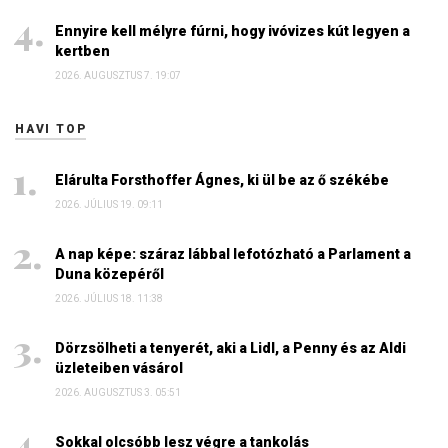
Ennyire kell mélyre fúrni, hogy ivóvizes kút legyen a
kertben
2026. AUGUSZTUS 7. 19:07
HAVI TOP
Elárulta Forsthoffer Ágnes, ki ül be az ő székébe
2026. JÚLIUS 19. 09:11
A nap képe: száraz lábbal lefotózható a Parlament a
Duna közepéről
2026. JÚLIUS 18. 11:38
Dörzsölheti a tenyerét, aki a Lidl, a Penny és az Aldi
üzleteiben vásárol
2026. AUGUSZTUS 3. 05:51
Sokkal olcsóbb lesz végre a tankolás