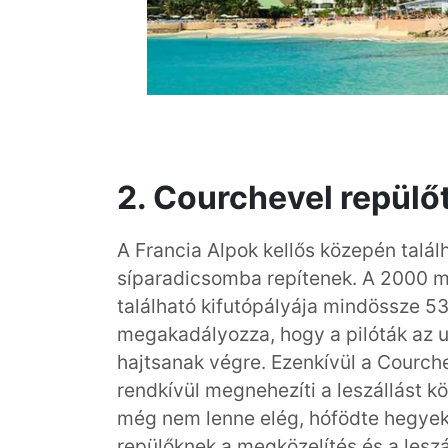
2. Courchevel repülő
A Francia Alpok kellős közepén talá
síparadicsomba repítenek. A 2000 m
található kifutópályája mindössze 5
megakadályozza, hogy a pilóták az u
hajtsanak végre. Ezenkívül a Courchev
rendkívül megnehezíti a leszállást 
még nem lenne elég, hófödte hegyek 
repülőknek a megközelítés és a leszá