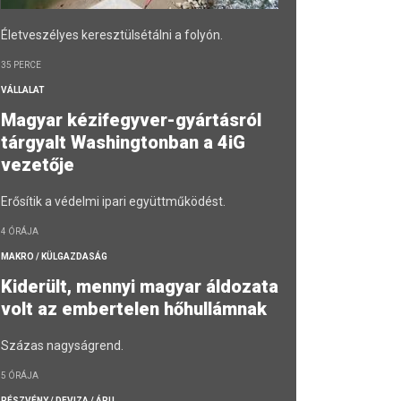
Életveszélyes keresztülsétálni a folyón.
35 PERCE
VÁLLALAT
Magyar kézifegyver-gyártásról
tárgyalt Washingtonban a 4iG
vezetője
Erősítik a védelmi ipari együttműködést.
4 ÓRÁJA
MAKRO / KÜLGAZDASÁG
Kiderült, mennyi magyar áldozata
volt az embertelen hőhullámnak
Százas nagyságrend.
5 ÓRÁJA
RÉSZVÉNY / DEVIZA / ÁRU