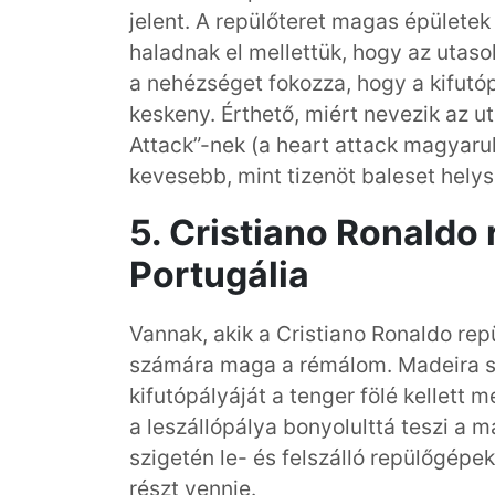
jelent. A repülőteret magas épületek 
haladnak el mellettük, hogy az utasok
a nehézséget fokozza, hogy a kifutópá
keskeny. Érthető, miért nevezik az ut
Attack”-nek (a heart attack magyarul
kevesebb, mint tizenöt baleset helys
5. Cristiano Ronaldo 
Portugália
Vannak, akik a Cristiano Ronaldo rep
számára maga a rémálom. Madeira szi
kifutópályáját a tenger fölé kellett m
a leszállópálya bonyolulttá teszi a 
szigetén le- és felszálló repülőgépe
részt vennie.