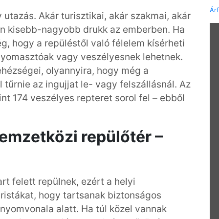
Ár
utazás. Akár turisztikai, akár szakmai, akár
an kisebb-nagyobb drukk az emberben. Ha
, hogy a repüléstől való félelem kísérheti
 nyomasztóak vagy veszélyesnek lehetnek.
ehézségei, olyannyira, hogy még a
 tűrnie az ingujjat le- vagy felszállásnál. Az
 174 veszélyes repteret sorol fel – ebből
nemzetközi repülőtér –
t felett repülnek, ezért a helyi
ristákat, hogy tartsanak biztonságos
p nyomvonala alatt. Ha túl közel vannak