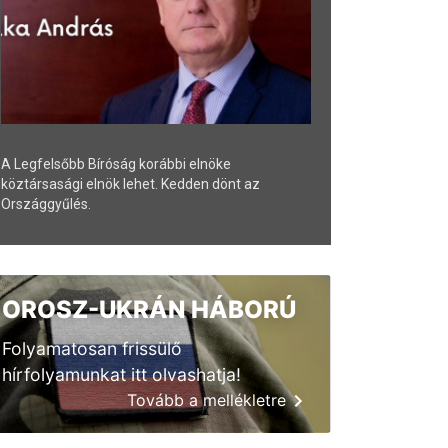
A Legfelsőbb Bíróság korábbi elnöke
köztársasági elnök lehet. Kedden dönt az
Országgyűlés.
OROSZ-UKRÁN HÁBORÚ
Folyamatosan frissülő
hírfolyamunkat itt olvashatja!
Tovább a mellékletre