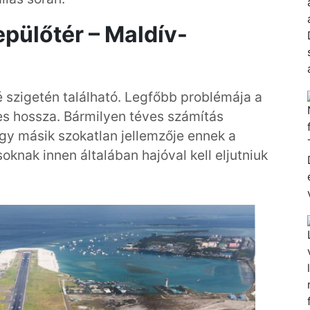
epülőtér – Maldív-
é szigetén található. Legfőbb problémája a
ljes hossza. Bármilyen téves számítás
Egy másik szokatlan jellemzője ennek a
oknak innen általában hajóval kell eljutniuk