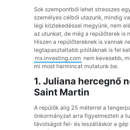
Sok szempontból lehet stresszes egy 
személyes célból utazunk, mindig v
légi közlekedéssel megyünk, nem elég
az utunkat, de még a repülőterek is
Hiszen a repülőtereknek is vannak n
legtapasztaltabb pilótáknak is fel kell
mx.investing.com
nem kevesebb, mint
mi most harmincat mutatunk be.
1. Juliana hercegnő 
Saint Martin
A repülők alig 25 méterrel a tengerpar
önkormányzat arra figyelmezteti a tu
távolságot fel- és leszálláskor a gé