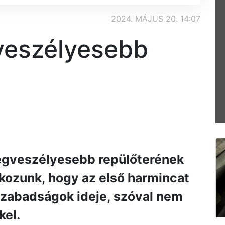
2024. MÁJUS 20. 14:07
gveszélyesebb
legveszélyesebb repülőterének
alkozunk, hogy az első harmincat
szabadságok ideje, szóval nem
kel.