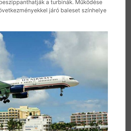
 beszippanthatják a turbinák. Működése
következményekkel járó baleset színhelye