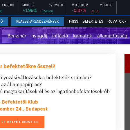
4 650.00
RICHTER
12 320.00
MTELEKOM
2 696.00
+1.99%
-0.07%
00
+240.00
-2.00
FRISS
BEFEKTETÉS
ROVATOK
EÓ
KLASSZIS RENDEZVÉNYEK
Benzinár - nyugdíj - infláció - kamatok - államadósság
r befektetőkre ősszel?
bályozási változások a befektetők számára?
t az állampapírpiac?
 megtakarításokról és az ingatlanbefektetésekről?
s Befektetői Klub
ember 24., Budapest
 LE HELYÉT MOST >>