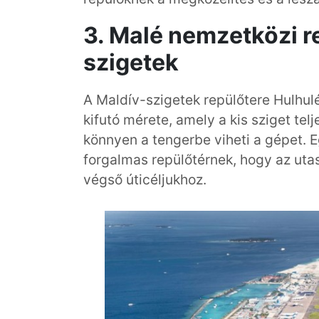
3. Malé nemzetközi r
szigetek
A Maldív-szigetek repülőtere Hulhul
kifutó mérete, amely a kis sziget te
könnyen a tengerbe viheti a gépet. 
forgalmas repülőtérnek, hogy az utas
végső úticéljukhoz.