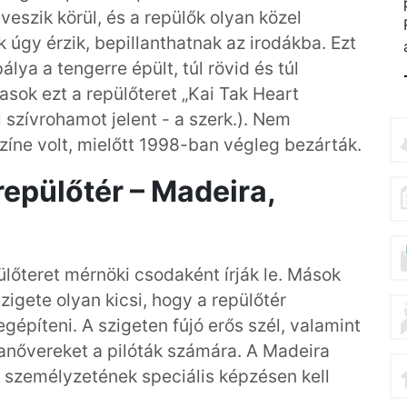
veszik körül, és a repülők olyan közel
 úgy érzik, bepillanthatnak az irodákba. Ezt
lya a tengerre épült, túl rövid és túl
asok ezt a repülőteret „Kai Tak Heart
 szívrohamot jelent - a szerk.). Nem
zíne volt, mielőtt 1998-ban végleg bezárták.
repülőtér – Madeira,
ülőteret mérnöki csodaként írják le. Mások
gete olyan kicsi, hogy a repülőtér
egépíteni. A szigeten fújó erős szél, valamint
manővereket a pilóták számára. A Madeira
k személyzetének speciális képzésen kell