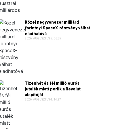
Közel negyvenezer milliárd
forintnyi SpaceX-részvény válhat
eladhatóvá
2026. AUGUSZTUS 5. 06:35
Tizenhét és fél millió eurós
jutalék miatt perlik a Revolut
alapítóját
2026. AUGUSZTUS 4. 14:27