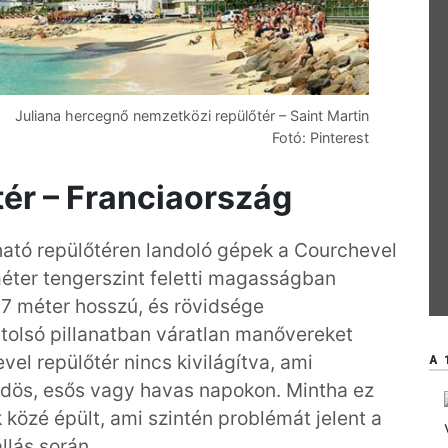
Juliana hercegnő nemzetközi repülőtér – Saint Martin
Fotó: Pinterest
tér – Franciaország
lható repülőtéren landoló gépek a Courchevel
éter tengerszint feletti magasságban
37 méter hosszú, és rövidsége
tolsó pillanatban váratlan manővereket
el repülőtér nincs kivilágítva, ami
A 
ködös, esős vagy havas napokon. Mintha ez
közé épült, ami szintén problémát jelent a
llás során.