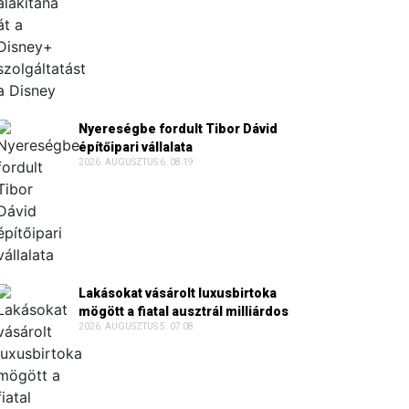
Nyereségbe fordult Tibor Dávid
építőipari vállalata
2026. AUGUSZTUS 6. 08:19
Lakásokat vásárolt luxusbirtoka
mögött a fiatal ausztrál milliárdos
2026. AUGUSZTUS 5. 07:08