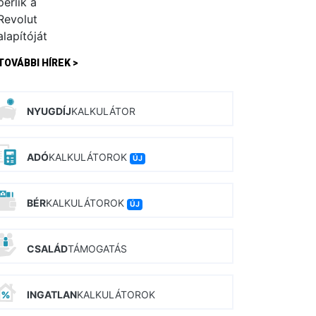
TOVÁBBI HÍREK >
NYUGDÍJ
KALKULÁTOR
ADÓ
KALKULÁTOROK
ÚJ
BÉR
KALKULÁTOROK
ÚJ
CSALÁD
TÁMOGATÁS
INGATLAN
KALKULÁTOROK