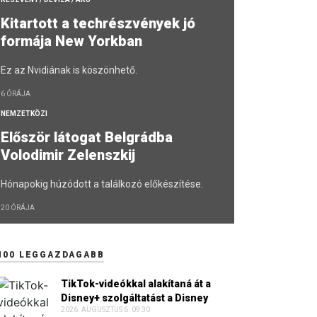
Kitartott a techrészvények jó
formája New Yorkban
Ez az Nvidiának is köszönhető.
6 ÓRÁJA
NEMZETKÖZI
Először látogat Belgrádba
Volodimir Zelenszkij
Hónapokig húzódott a találkozó előkészítése.
20 ÓRÁJA
100 LEGGAZDAGABB
TikTok-videókkal alakítaná át a
Disney+ szolgáltatást a Disney
2026. AUGUSZTUS 6. 09:30