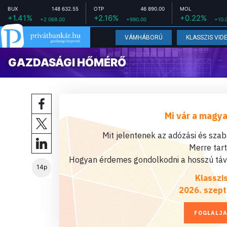
BUX
148 632.55
OTP
46 890.00
MOL
+1.41%
+2.16%
+0.22%
+2 069.00
+990.00
+10.
VÁMHÁBORÚ
KLASSZIS VID
GAZDASÁGI HŐMÉRŐ
Mi vár a magya
Mit jelentenek az adózási és sza
Merre tar
Hogyan érdemes gondolkodni a hosszú távú
14p
Klasszi
2026. szept
FOGLALJA