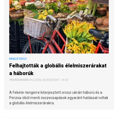
NEMZETKÖZI
Felhajtották a globális élelmiszerárakat
a háborúk
PRIVÁTBANKÁR.HU | 2026. AUGUSZTUS 7. 14:33
A Fekete-tengerre kiterjesztett orosz-ukrán háború és a
Perzsa-öböl menti összecsapások egyaránt hatással voltak
a globális élelmiszerárakra.