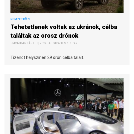
NEMZETKÖZI
Tehetetlenek voltak az ukránok, célba
találtak az orosz drónok
PRIVÁTBANKÁR.HU | 2026. AUGUSZTUS 7. 10:47
Tizenöt helyszínen 29 drón célba talált.