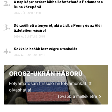
A nap képe: száraz lábbal lefotózható a Parlament a
Duna közepéről
2026. JÚLIUS 18. 11:38
Dörzsölheti a tenyerét, aki a Lidl, a Penny és az Aldi
üzleteiben vásárol
2026. AUGUSZTUS 3. 05:51
Sokkal olcsóbb lesz végre a tankolás
2026. AUGUSZTUS 5. 12:10
OROSZ-UKRÁN HÁBORÚ
Folyamatosan frissülő hírfolyamunkat itt
olvashatja!
Tovább a mellékletre