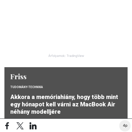
Árfolyamok: TradingView
Friss
TUDOMÁNY-TECHNIKA
Akkora a memóriahiány, hogy több mint
egy hónapot kell várni az MacBook Air
néhány modelljére
4p