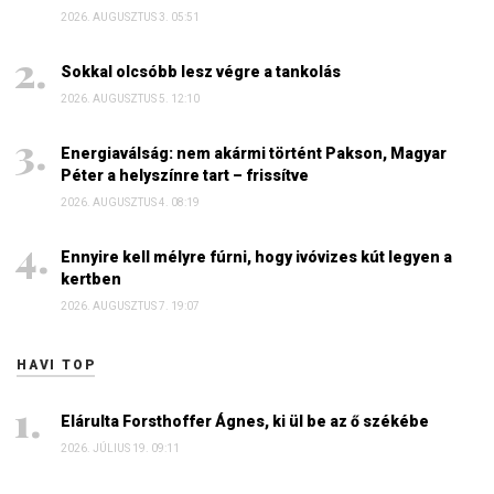
2026. AUGUSZTUS 3. 05:51
Sokkal olcsóbb lesz végre a tankolás
2026. AUGUSZTUS 5. 12:10
Energiaválság: nem akármi történt Pakson, Magyar
Péter a helyszínre tart – frissítve
2026. AUGUSZTUS 4. 08:19
Ennyire kell mélyre fúrni, hogy ivóvizes kút legyen a
kertben
2026. AUGUSZTUS 7. 19:07
HAVI TOP
Elárulta Forsthoffer Ágnes, ki ül be az ő székébe
2026. JÚLIUS 19. 09:11