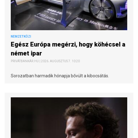
NEMZETKÖZI
Egész Európa megérzi, hogy köhécsel a
német ipar
PRIVÁTBANKÁR.HU | 2026. AUGUSZTUS 7. 10:20
Sorozatban harmadik hónapja bővült a kibocsátás.