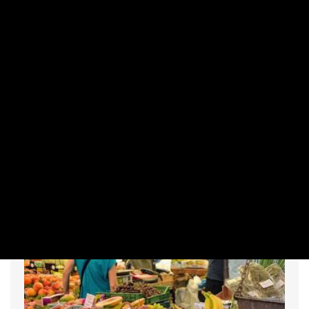
NEMZETKÖZI
Több szerb és bosnyák településen is
vízkorlátozást rendeltek el
PRIVÁTBANKÁR.HU | 2026. AUGUSZTUS 7. 17:43
Fogytán az ivóvíz többek között Banja Luka egyes részein
és Mostarban is, előbbi városban korlátozták a vízellátást.