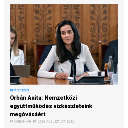
NEMZETKÖZI
Orbán Anita: Nemzetközi
együttműködés vízkészleteink
megóvásáért
PRIVÁTBANKÁR.HU | 2026. AUGUSZTUS 7. 12:42