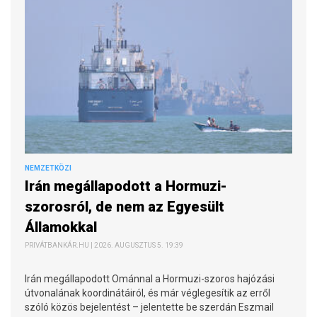
NEMZETKÖZI
Irán megállapodott a Hormuzi-
szorosról, de nem az Egyesült
Államokkal
PRIVÁTBANKÁR.HU | 2026. AUGUSZTUS 5. 19:39
Irán megállapodott Ománnal a Hormuzi-szoros hajózási
útvonalának koordinátáiról, és már véglegesítik az erről
szóló közös bejelentést – jelentette be szerdán Eszmail