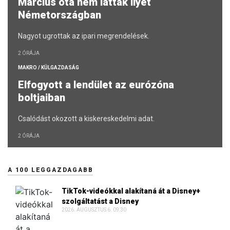
Március óta nem láttak ilyet
Németországban
Nagyot ugrottak az ipari megrendelések.
2 ÓRÁJA
MAKRO / KÜLGAZDASÁG
Elfogyott a lendület az eurózóna
boltjaiban
Csalódást okozott a kiskereskedelmi adat.
2 ÓRÁJA
A 100 LEGGAZDAGABB
TikTok-videókkal alakítaná át a Disney+
szolgáltatást a Disney
2026. AUGUSZTUS 6. 09:30