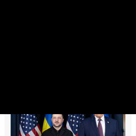
NEMZETKÖZI
Drónpánik Lipcsében: szintet lépett az
orosz hibrid háború?
PRIVÁTBANKÁR.HU | 2026. AUGUSZTUS 6. 07:28
Robbanóanyag is volt a feltehetően orosz eredetű drónon a
német repülőtéren.