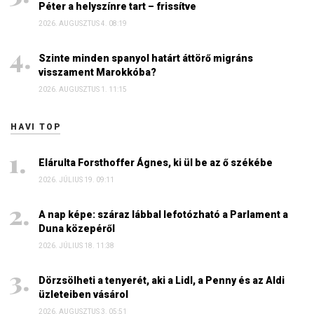
Péter a helyszínre tart – frissítve
2026. AUGUSZTUS 4. 08:19
Szinte minden spanyol határt áttörő migráns
visszament Marokkóba?
2026. AUGUSZTUS 1. 11:15
HAVI TOP
Elárulta Forsthoffer Ágnes, ki ül be az ő székébe
2026. JÚLIUS 19. 09:11
A nap képe: száraz lábbal lefotózható a Parlament a
Duna közepéről
2026. JÚLIUS 18. 11:38
Dörzsölheti a tenyerét, aki a Lidl, a Penny és az Aldi
üzleteiben vásárol
2026. AUGUSZTUS 3. 05:51