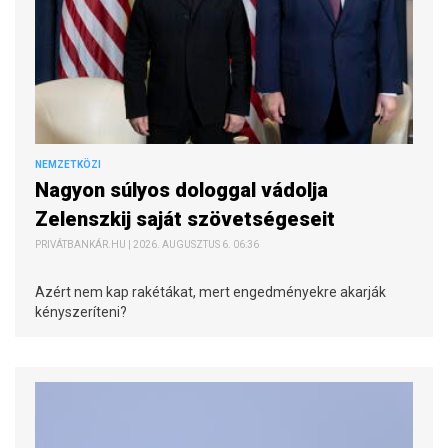
NEMZETKÖZI
Nagyon súlyos dologgal vádolja
Zelenszkij saját szövetségeseit
PRIVÁTBANKÁR.HU | 2026. AUGUSZTUS 6. 06:36
Azért nem kap rakétákat, mert engedményekre akarják
kényszeríteni?