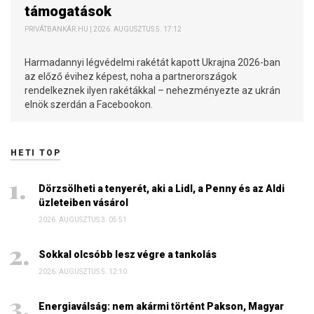
támogatások
PRIVÁTBANKÁR.HU | 2026. AUGUSZTUS 5. 17:12
Harmadannyi légvédelmi rakétát kapott Ukrajna 2026-ban
az előző évihez képest, noha a partnerországok
rendelkeznek ilyen rakétákkal – nehezményezte az ukrán
elnök szerdán a Facebookon.
HETI TOP
Dörzsölheti a tenyerét, aki a Lidl, a Penny és az Aldi
üzleteiben vásárol
2026. AUGUSZTUS 3. 05:51
Sokkal olcsóbb lesz végre a tankolás
2026. AUGUSZTUS 5. 12:10
Energiaválság: nem akármi történt Pakson, Magyar