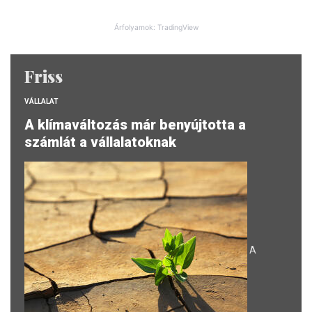
Árfolyamok: TradingView
Friss
VÁLLALAT
A klímaváltozás már benyújtotta a
számlát a vállalatoknak
A