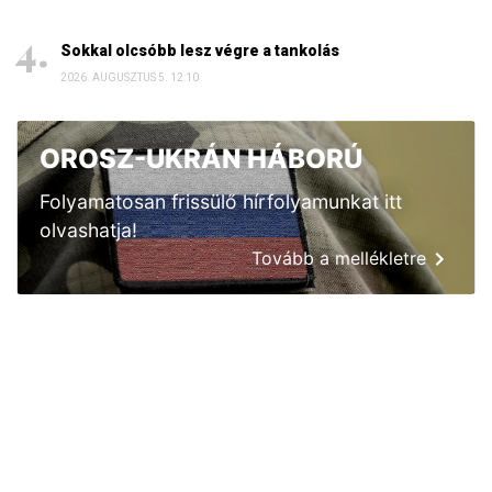
Sokkal olcsóbb lesz végre a tankolás
2026. AUGUSZTUS 5. 12:10
OROSZ-UKRÁN HÁBORÚ
Folyamatosan frissülő hírfolyamunkat itt
olvashatja!
Tovább a mellékletre