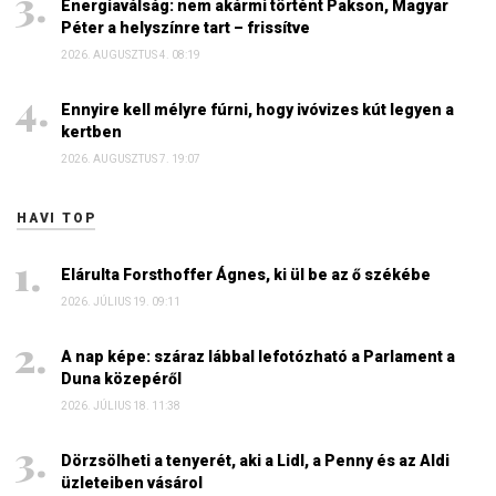
Energiaválság: nem akármi történt Pakson, Magyar
Péter a helyszínre tart – frissítve
2026. AUGUSZTUS 4. 08:19
Ennyire kell mélyre fúrni, hogy ivóvizes kút legyen a
kertben
2026. AUGUSZTUS 7. 19:07
HAVI TOP
Elárulta Forsthoffer Ágnes, ki ül be az ő székébe
2026. JÚLIUS 19. 09:11
A nap képe: száraz lábbal lefotózható a Parlament a
Duna közepéről
2026. JÚLIUS 18. 11:38
Dörzsölheti a tenyerét, aki a Lidl, a Penny és az Aldi
üzleteiben vásárol