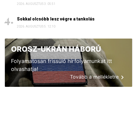
2026. AUGUSZTUS 3. 05:51
Sokkal olcsóbb lesz végre a tankolás
2026. AUGUSZTUS 5. 12:10
OROSZ-UKRÁN HÁBORÚ
Folyamatosan frissülő hírfolyamunkat itt
olvashatja!
Tovább a mellékletre