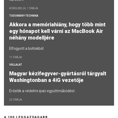
KÖRÜLBELÜL 1 ÓRÁJA
TUDOMÁNY-TECHNIKA
Akkora a memóriahiány, hogy több mint
egy hónapot kell várni az MacBook Air
néhány modelljére
Elfogyott a boltokból.
17 ÓRÁJA
VÁLLALAT
Magyar kézifegyver-gyártásról tárgyalt
Washingtonban a 4iG vezetője
Erősítik a védelmi ipari együttműködést.
22 ÓRÁJA
A 100 LEGGAZDAGABB