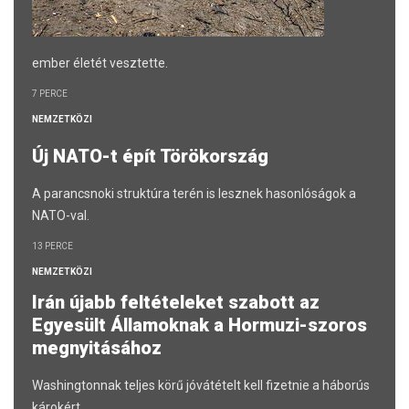
ember életét vesztette.
7 PERCE
NEMZETKÖZI
Új NATO-t épít Törökország
A parancsnoki struktúra terén is lesznek hasonlóságok a
NATO-val.
13 PERCE
NEMZETKÖZI
Irán újabb feltételeket szabott az
Egyesült Államoknak a Hormuzi-szoros
megnyitásához
Washingtonnak teljes körű jóvátételt kell fizetnie a háborús
károkért.