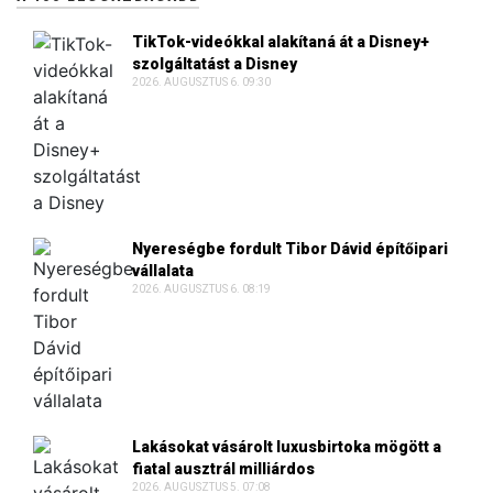
TikTok-videókkal alakítaná át a Disney+
szolgáltatást a Disney
2026. AUGUSZTUS 6. 09:30
Nyereségbe fordult Tibor Dávid építőipari
vállalata
2026. AUGUSZTUS 6. 08:19
Lakásokat vásárolt luxusbirtoka mögött a
fiatal ausztrál milliárdos
2026. AUGUSZTUS 5. 07:08