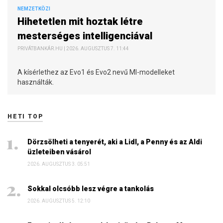
NEMZETKÖZI
Hihetetlen mit hoztak létre
mesterséges intelligenciával
PRIVÁTBANKÁR.HU | 2026. AUGUSZTUS 7. 11:44
A kísérlethez az Evo1 és Evo2 nevű MI-modelleket
használták.
HETI TOP
Dörzsölheti a tenyerét, aki a Lidl, a Penny és az Aldi
üzleteiben vásárol
2026. AUGUSZTUS 3. 05:51
Sokkal olcsóbb lesz végre a tankolás
2026. AUGUSZTUS 5. 12:10