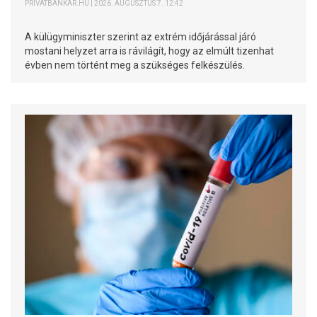
PRIVÁTBANKÁR.HU | 2026. AUGUSZTUS 7. 12:42
A külügyminiszter szerint az extrém időjárással járó
mostani helyzet arra is rávilágít, hogy az elmúlt tizenhat
évben nem történt meg a szükséges felkészülés.