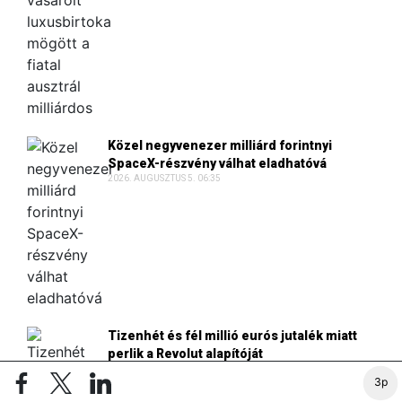
Közel negyvenezer milliárd forintnyi
SpaceX-részvény válhat eladhatóvá
2026. AUGUSZTUS 5. 06:35
Tizenhét és fél millió eurós jutalék miatt
perlik a Revolut alapítóját
2026. AUGUSZTUS 4. 14:27
3p