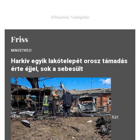
Árfolyamok: TradingView
Friss
NEMZETKÖZI
Harkiv egyik lakótelepét orosz támadás
érte éjjel, sok a sebesült
Két