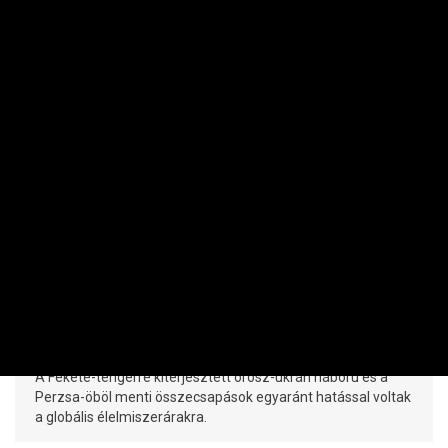
NEMZETKÖZI
Felhajtották a globális élelmiszerárakat
a háborúk
PRIVÁTBANKÁR.HU | 2026. AUGUSZTUS 7. 14:33
A Fekete-tengerre kiterjesztett orosz-ukrán háború és a
Perzsa-öböl menti összecsapások egyaránt hatással voltak
a globális élelmiszerárakra.