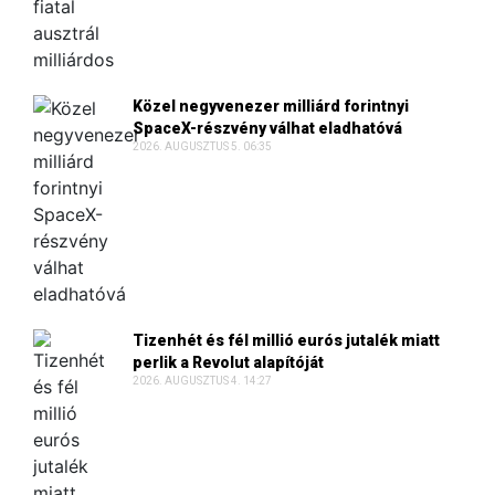
Közel negyvenezer milliárd forintnyi
SpaceX-részvény válhat eladhatóvá
2026. AUGUSZTUS 5. 06:35
Tizenhét és fél millió eurós jutalék miatt
perlik a Revolut alapítóját
2026. AUGUSZTUS 4. 14:27