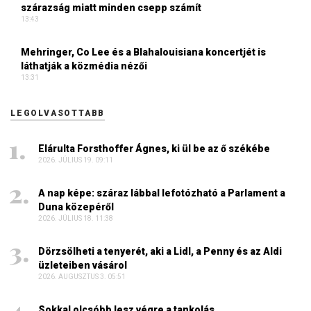
szárazság miatt minden csepp számít
13:43
Mehringer, Co Lee és a Blahalouisiana koncertjét is
láthatják a közmédia nézői
13:31
LEGOLVASOTTABB
Elárulta Forsthoffer Ágnes, ki ül be az ő székébe
2026. JÚLIUS 19. 09:11
A nap képe: száraz lábbal lefotózható a Parlament a
Duna közepéről
2026. JÚLIUS 18. 11:38
Dörzsölheti a tenyerét, aki a Lidl, a Penny és az Aldi
üzleteiben vásárol
2026. AUGUSZTUS 3. 05:51
Sokkal olcsóbb lesz végre a tankolás