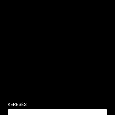
SZEMÉLYES PÉNZÜGYEK
Hagyatéki ügyek: komoly tévedésben
vannak az örökösök
PRIVÁTBANKÁR.HU | 2019. MÁRCIUS 3. 15:04
KERESÉS
Nem a hatóságok feladata az adatok összegyűjtése.