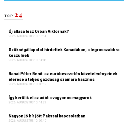
24
TOP
Új állása lesz Orbán Viktornak?
2026. AUGUSZTUS 10. 13:14
Szükségállapotot hirdettek Kanadában, a legrosszabbra
készülnek
2026. AUGUSZTUS 10. 14:08
Banai Péter Benő: az euróbevezetés követelményeinek
elérése a teljes gazdaság számára hasznos
2026. AUGUSZTUS 10. 06:12
Így kerülik el az adót a vagyonos magyarok
2026. AUGUSZTUS 10. 14:29
Nagyon jó hír jött Pakssal kapcsolatban
2026. AUGUSZTUS 10. 09:40