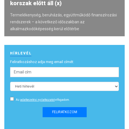
korszak előtt áll (x)
Termelékenység, beruházás, együttműködő finanszírozási
rendszerek – a következő időszakban az
alkalmazkodóképesség kerül előtérbe
HÍRLEVÉL
Feliratkozáshoz adja meg email címét:
Az
adatkezelési nyilatkozatot
elfogadom.
FELIRATKOZOM