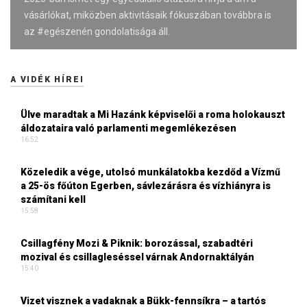
vásárlókat, miközben aktivitásaik fókuszában továbbra is
az #egészenén gondolatisága áll.
A VIDÉK HÍREI
Ülve maradtak a Mi Hazánk képviselői a roma holokauszt
áldozataira való parlamenti megemlékezésen
16:52
Közeledik a vége, utolsó munkálatokba kezdőd a Vízmű
a 25-ös főúton Egerben, sávlezárásra és vízhiányra is
számítani kell
15:58
Csillagfény Mozi & Piknik: borozással, szabadtéri
mozival és csillagleséssel várnak Andornaktályán
15:40
Vizet visznek a vadaknak a Bükk-fennsíkra – a tartós