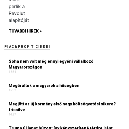
TOVÁBBI HÍREK >
PIAC&PROFIT CIKKEI
Soha nem volt még ennyi egyéni vállalkozó
Magyarországon
16:54
Megőrültek a magyarok a hőségben
15:32
Megjött az új kormány első nagy költségvetési sikere? –
frissítve
14:27
Trump új lapot húzott: így kényszerítené térdre Iránt