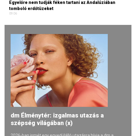
Egyelőre nem tudják féken tartani az Andalúziában
tomboló erdőtüzeket
09:06
dm Élménytér: izgalmas utazás a
szépség világában (x)
2026-ban ismét egy egyedülálló utazásra hívja a dm a