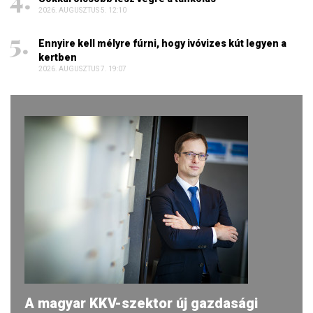
2026. AUGUSZTUS 5. 12:10
Ennyire kell mélyre fúrni, hogy ivóvizes kút legyen a
kertben
2026. AUGUSZTUS 7. 19:07
A magyar KKV-szektor új gazdasági