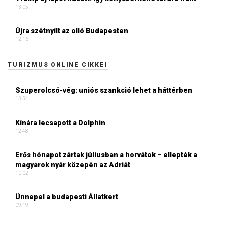
13:05
Újra szétnyílt az olló Budapesten
12:16
TURIZMUS ONLINE CIKKEI
Szuperolcsó-vég: uniós szankció lehet a háttérben
13:54
Kínára lecsapott a Dolphin
12:48
Erős hónapot zártak júliusban a horvátok – ellepték a
magyarok nyár közepén az Adriát
10:02
Ünnepel a budapesti Állatkert
09:19