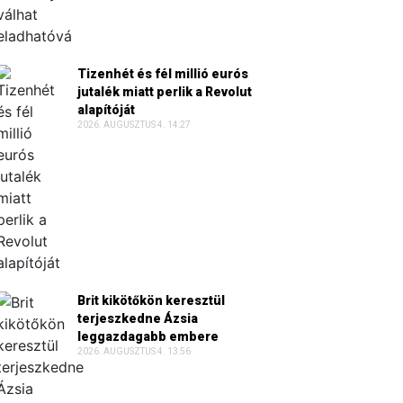
Tizenhét és fél millió eurós
jutalék miatt perlik a Revolut
alapítóját
2026. AUGUSZTUS 4. 14:27
Brit kikötőkön keresztül
terjeszkedne Ázsia
leggazdagabb embere
2026. AUGUSZTUS 4. 13:56