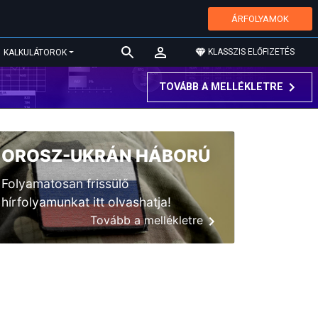
ÁRFOLYAMOK
KLASSZIS ELŐFIZETÉS
KALKULÁTOROK
TOVÁBB A MELLÉKLETRE
OROSZ-UKRÁN HÁBORÚ
Folyamatosan frissülő
hírfolyamunkat itt olvashatja!
Tovább a mellékletre