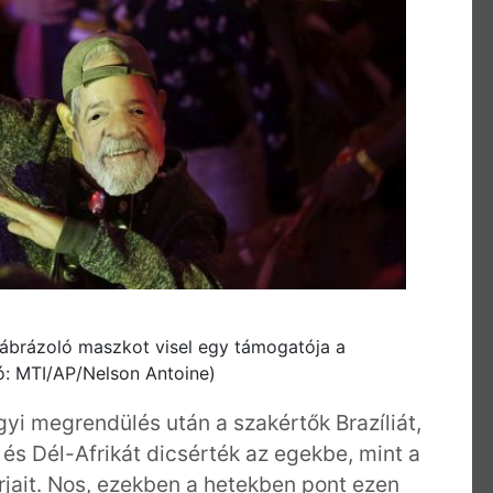
öt ábrázoló maszkot visel egy támogatója a
ó: MTI/AP/Nelson Antoine)
i megrendülés után a szakértők Brazíliát,
és Dél-Afrikát dicsérték az egekbe, mint a
rjait. Nos, ezekben a hetekben pont ezen