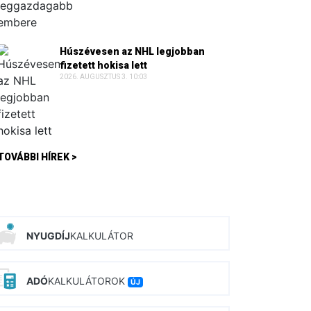
Húszévesen az NHL legjobban
fizetett hokisa lett
2026. AUGUSZTUS 3. 10:03
TOVÁBBI HÍREK >
NYUGDÍJ
KALKULÁTOR
ADÓ
KALKULÁTOROK
ÚJ