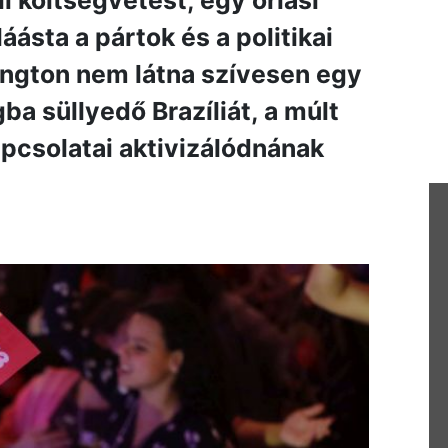
l költségvetést, egy óriási
áásta a pártok és a politikai
ington nem látna szívesen egy
ba süllyedő Brazíliát, a múlt
pcsolatai aktivizálódnának