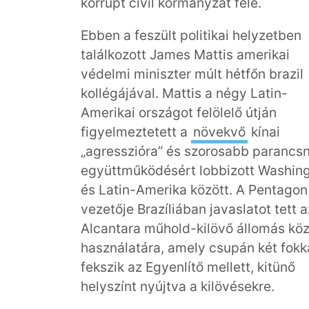
korrupt civil kormányzat felé.
Ebben a feszült politikai helyzetben
találkozott James Mattis amerikai
védelmi miniszter múlt hétfőn brazil
kollégájával. Mattis a négy Latin-
Amerikai országot felölelő útján
figyelmeztetett a
növekvő
kínai
„agresszióra” és szorosabb parancsn
együttműködésért lobbizott Washin
és Latin-Amerika között. A Pentagon
vezetője Brazíliában javaslatot tett a
Alcantara műhold-kilövő állomás kö
használatára, amely csupán két fokk
fekszik az Egyenlítő mellett, kitünő
helyszínt nyújtva a kilövésekre.