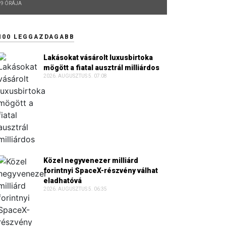
9 ÓRÁJA
100 LEGGAZDAGABB
Lakásokat vásárolt luxusbirtoka
mögött a fiatal ausztrál milliárdos
2026. AUGUSZTUS 5. 07:08
Közel negyvenezer milliárd
forintnyi SpaceX-részvény válhat
eladhatóvá
2026. AUGUSZTUS 5. 06:35