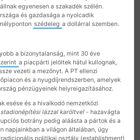
állnak egyenesen a szakadék szélén.
 országa és gazdasága a nyolcadik
 mélyponton
szédeleg
a dollárral szemben.
gyobb a bizonytalanság, mint 30 éve
szerint
a piacpárti jelöltek hátul kullognak,
sze vezeti a mezőnyt. A PT ellenzi
őpiacon és a nyugdíjrendszerben, amelyek
ország pénzügyeinek helyreigazításához.
ak esése és a hivalkodó nemzetközi
-
stadionépítési lázzal karöltve!
- hazavágta
rrupciós botrány pedig aláásta a pártok és a
an napjainkban a világon általában, úgy
adicionális politikai osztály (
establishment
)