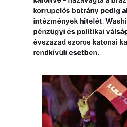
karöltve - hazavágta a brazi
korrupciós botrány pedig al
intézmények hitelét. Wash
pénzügyi és politikai válság
évszázad szoros katonai ka
rendkívüli esetben.