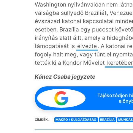
Washington nyilvánvalóan nem látna 
válságba süllyedő Brazíliát, Venezuel
évszázad katonai kapcsolatai minden
esetben. Brazília egy puccsot követő
irányítás alatt állt, amely a hideghá
támogatását is
élvezte
. A katonai r
fogoly halt meg, vagy tűnt el nyomta
tették ki a Kondor Művelet
keretébe
Káncz Csaba jegyzete
Tájékozódjon hi
előnyb
CÍMKÉK:
MAKRO / KÜLGAZDASÁG
BRAZÍLIA
MUNKÁS