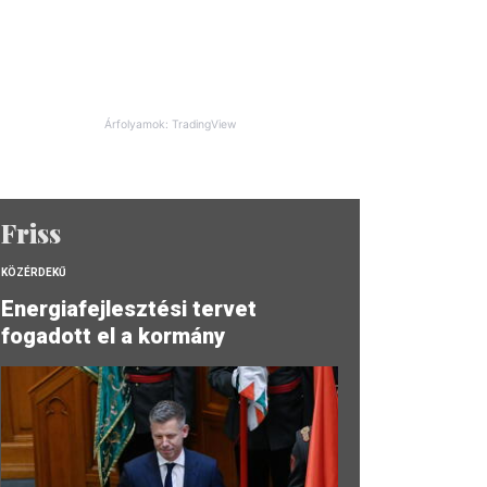
Árfolyamok: TradingView
Friss
KÖZÉRDEKŰ
Energiafejlesztési tervet
fogadott el a kormány