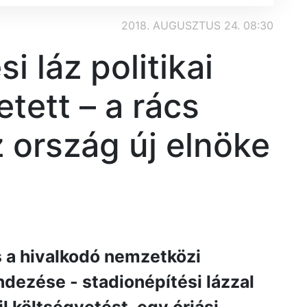
2018. AUGUSZTUS 24. 08:30
i láz politikai
tett – a rács
 ország új elnöke
 a hivalkodó nemzetközi
ezése - stadionépítési lázzal