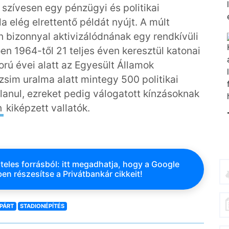
szívesen egy pénzügyi és politikai
a elég elrettentő példát nyújt. A múlt
 bizonnyal aktivizálódnának egy rendkívüli
en 1964-től 21 teljes éven keresztül katonai
ború évei alatt az Egyesült Államok
ezsim uralma alatt mintegy 500 politikai
lanul, ezreket pedig válogatott kínzásoknak
n
kiképzett vallatók.
teles forrásból: itt megadhatja, hogy a Google
en részesítse a Privátbankár cikkeit!
PÁRT
STADIONÉPÍTÉS