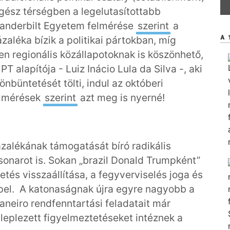
 egész térségben a legelutasítottabb
Vanderbilt Egyetem felmérése
szerint
a
A 
aléka bízik a politikai pártokban, míg
yen regionális közállapotoknak is köszönhető,
PT alapítója - Luiz Inácio Lula da Silva -, aki
önbüntetését tölti, indul az októberi
elmérések
szerint
azt meg is nyerné!
ázalékának támogatását bíró radikális
olsonarot is. Sokan „brazil Donald Trumpként”
tés visszaállítása, a fegyverviselés joga és
epel. A katonaságnak újra egyre nagyobb a
 Janeiro rendfenntartási feladatait már
 leplezett figyelmeztetéseket intéznek a