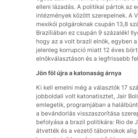
elleni lázadás. A politikai pártok az
intézmények között szerepelnek. A 
mexikói polgároknak csupán 13,8 száz
Brazíliában ez csupán 9 százalék! Il
hogy az a volt brazil elnök, egyben a 
jelenleg korrupció miatt 12 éves bört
elnökválasztáson és a legfrissebb f
Jön föl újra a katonaság árnya
Ki kell emelni még a választók 17 sz
jobboldali volt katonatisztet, Jair B
emlegetik, programjában a halálbünte
a bevándorlás visszaszorítása szer
befolyása a brazil politikára: Rio de
átvették és a vezető tábornokok alig