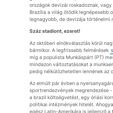
országok devizái roskadoznak, vagy 
Brazília a világ ötödik legnépesebb
legnagyobb, de devizája történelmi
Száz stadiont, ezeret!
Az októberi elnökválasztás körül na
bármikor. A legfrissebb felmérések
míg a populista Munkáspárt (PT) mes
mindazon változtatásokat a munkaer
pedig nélkülözhetetlen lennének az 
Az elmúlt pár évben a nyersanyagár
sportrendezvények megrendezése 
a brazil költségvetést, egy óriási ko
politikai intézmények hitelét. Ahogy
egész Latin-Amerikára is jellemző a tr