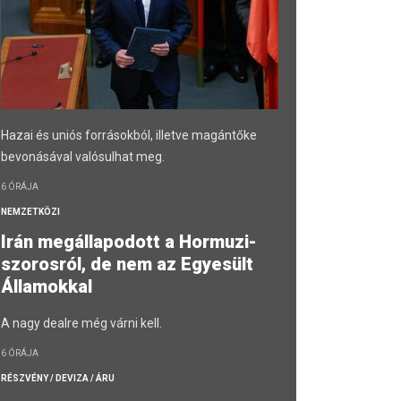
Hazai és uniós forrásokból, illetve magántőke
bevonásával valósulhat meg.
6 ÓRÁJA
NEMZETKÖZI
Irán megállapodott a Hormuzi-
szorosról, de nem az Egyesült
Államokkal
A nagy dealre még várni kell.
6 ÓRÁJA
RÉSZVÉNY / DEVIZA / ÁRU