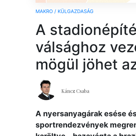
MAKRO / KÜLGAZDASÁG
A stadionépítés
válsághoz veze
mögül jöhet az
Káncz Csaba
A nyersanyagárak esése és
sportrendezvények megrend