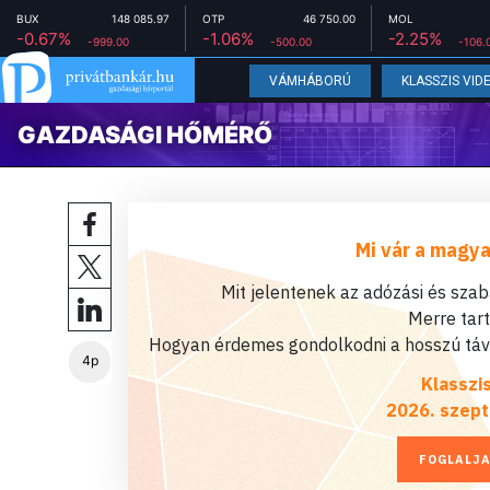
BUX
148 085.97
OTP
46 750.00
MOL
-0.67%
-1.06%
-2.25%
-999.00
-500.00
-106.
VÁMHÁBORÚ
KLASSZIS VID
GAZDASÁGI HŐMÉRŐ
Mi vár a magya
Mit jelentenek az adózási és sza
Merre tar
Hogyan érdemes gondolkodni a hosszú távú
4p
Klasszi
2026. szept
FOGLALJA