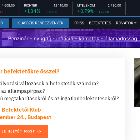
4 608.00
RICHTER
12 110.00
MTELEKOM
2 790.00
+1.34%
+0.79%
00
+160.00
+22.00
FRISS
BEFEKTETÉS
ROVATOK
EÓ
KLASSZIS RENDEZVÉNYEK
Benzinár - nyugdíj - infláció - kamatok - államadósság
r befektetőkre ősszel?
bályozási változások a befektetők számára?
t az állampapírpiac?
 megtakarításokról és az ingatlanbefektetésekről?
s Befektetői Klub
ember 24., Budapest
 LE HELYÉT MOST >>