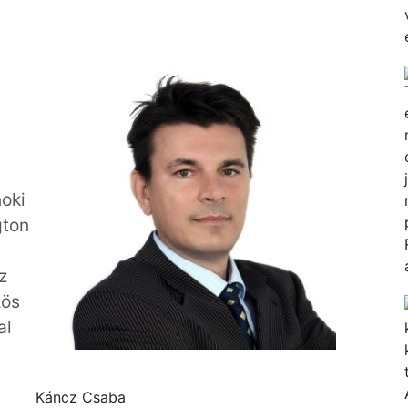
oki
gton
z
zös
al
Káncz Csaba