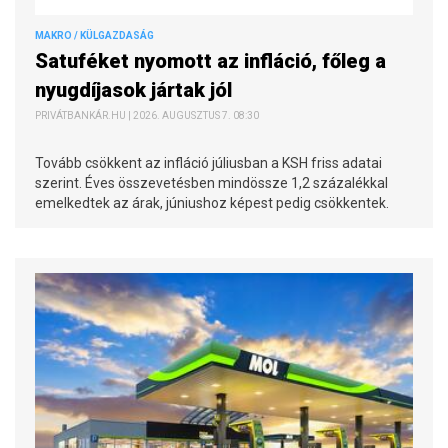
MAKRO / KÜLGAZDASÁG
Satuféket nyomott az infláció, főleg a
nyugdíjasok jártak jól
PRIVÁTBANKÁR.HU | 2026. AUGUSZTUS 7. 08:30
Tovább csökkent az infláció júliusban a KSH friss adatai
szerint. Éves összevetésben mindössze 1,2 százalékkal
emelkedtek az árak, júniushoz képest pedig csökkentek.