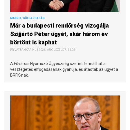
MAKRO / KÜLGAZDASÁG
Már a budapesti rendőrség vizsgálja
Szijjártó Péter ügyét, akár három év
börtönt is kaphat
PRIVÁTBANKÁR.HU | 2026. AUGUSZTUS 7. 14:02
A Fővárosi Nyomozó Ügyészség szerint fennállhat a
vesztegetés elfogadásának gyanúja, és átadták az ügyet a
BRFK-nak.