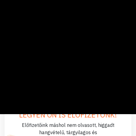
Tájékozódjon hiteles
forrásból: itt megadhatja,
hogy a Google előnyben
részesítse a Privátbankár
cikkeit!
CÍMKÉK:
MAKRO / KÜLGAZDASÁG
GÁZSZÁLLÍTÁS
OROSZ-UKRÁN KONFLIKTUS
LEGYEN ÖN IS ELŐFIZETŐNK!
Előfizetőink máshol nem olvasott, higgadt
hangvételű, tárgyilagos és