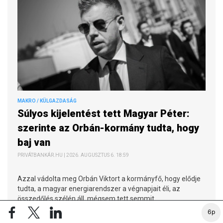
MAKRO / KÜLGAZDASÁG
Súlyos kijelentést tett Magyar Péter:
szerinte az Orbán-kormány tudta, hogy
baj van
PRIVÁTBANKÁR.HU | 2026. AUGUSZTUS 6. 18:59
Azzal vádolta meg Orbán Viktort a kormányfő, hogy elődje
tudta, a magyar energiarendszer a végnapjait éli, az
összedőlés szélén áll, mégsem tett semmit.
6p