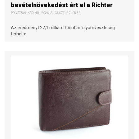
bevételnövekedést ért el a Richter
PRIVÁTBANKÁR.HU | 2026. AUGUSZTUS 7. 08:52
Az eredményt 27,1 milliárd forint árfolyamveszteség
terhelte.