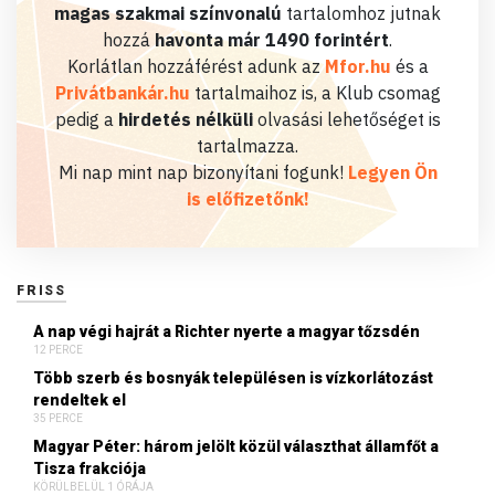
magas szakmai színvonalú
tartalomhoz jutnak
hozzá
havonta már 1490 forintért
.
Korlátlan hozzáférést adunk az
Mfor.hu
és a
Privátbankár.hu
tartalmaihoz is, a Klub csomag
pedig a
hirdetés nélküli
olvasási lehetőséget is
tartalmazza.
Mi nap mint nap bizonyítani fogunk!
Legyen Ön
is előfizetőnk!
FRISS
A nap végi hajrát a Richter nyerte a magyar tőzsdén
12 PERCE
Több szerb és bosnyák településen is vízkorlátozást
rendeltek el
35 PERCE
Magyar Péter: három jelölt közül választhat államfőt a
Tisza frakciója
KÖRÜLBELÜL 1 ÓRÁJA