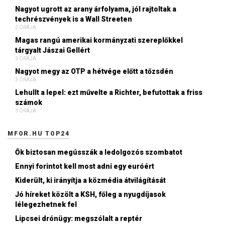
Nagyot ugrott az arany árfolyama, jól rajtoltak a
techrészvények is a Wall Streeten
2 ÓRÁJA
Magas rangú amerikai kormányzati szereplőkkel
tárgyalt Jászai Gellért
3 ÓRÁJA
Nagyot megy az OTP a hétvége előtt a tőzsdén
3 ÓRÁJA
Lehullt a lepel: ezt művelte a Richter, befutottak a friss
számok
3 ÓRÁJA
MFOR.HU TOP24
Ők biztosan megússzák a ledolgozós szombatot
Ennyi forintot kell most adni egy euróért
Kiderült, ki irányítja a közmédia átvilágítását
Jó híreket közölt a KSH, főleg a nyugdíjasok
lélegezhetnek fel
Lipcsei drónügy: megszólalt a reptér