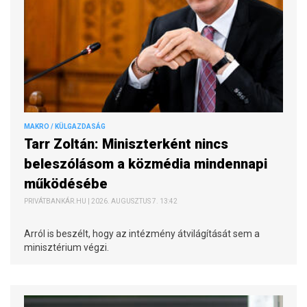
MAKRO / KÜLGAZDASÁG
Tarr Zoltán: Miniszterként nincs
beleszólásom a közmédia mindennapi
működésébe
PRIVÁTBANKÁR.HU | 2026. AUGUSZTUS 7. 13:42
Arról is beszélt, hogy az intézmény átvilágítását sem a
minisztérium végzi.