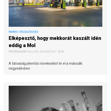
MAKRO / KÜLGAZDASÁG
Elképesztő, hogy mekkorát kaszált idén
eddig a Mol
PRIVÁTBANKÁR.HU | 2026. AUGUSZTUS 7. 08:05
A társaság jelentős növekedést ér el a második
negyedévben.