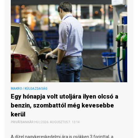
MAKRO / KÜLGAZDASÁG
Egy hónapja volt utoljára ilyen olcsó a
benzin, szombattól még kevesebbe
kerül
PRIVÁTBANKÁR.HU | 2026. AUGUSZTUS 7. 13:14
A dízel nagykereskedelmi ára is csökken 3 forinttal, a