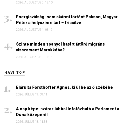
2026. AUGUSZTUS 5. 12:10
Energiaválság: nem akármi történt Pakson, Magyar
Péter a helyszínre tart – frissítve
2026. AUGUSZTUS 4. 08:19
Szinte minden spanyol határt áttörő migráns
visszament Marokkóba?
2026. AUGUSZTUS 1. 11:15
HAVI TOP
Elárulta Forsthoffer Ágnes, ki ül be az ő székébe
2026. JÚLIUS 19. 09:11
A nap képe: száraz lábbal lefotózható a Parlament a
Duna közepéről
2026. JÚLIUS 18. 11:38