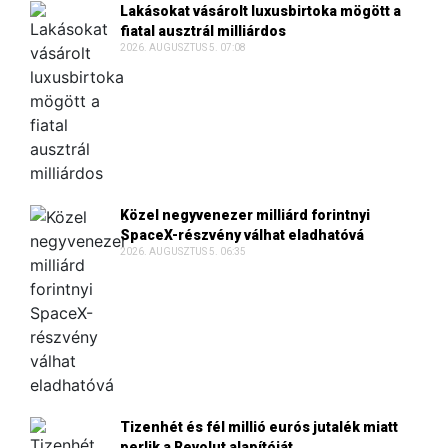
Lakásokat vásárolt luxusbirtoka mögött a
fiatal ausztrál milliárdos
2026. AUGUSZTUS 5. 07:08
Közel negyvenezer milliárd forintnyi
SpaceX-részvény válhat eladhatóvá
2026. AUGUSZTUS 5. 06:35
Tizenhét és fél millió eurós jutalék miatt
perlik a Revolut alapítóját