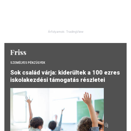
Árfolyamok: TradingView
Friss
SZEMÉLYES PÉNZÜGYEK
Sok család várja: kiderültek a 100 ezres
iskolakezdési támogatás részletei
Új