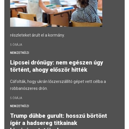
részleteket árult el a kormány.
5 ÓRÁJA
NEMZETKÖZI
Lipcsei drónügy: nem egészen úgy
történt, ahogy először hitték
Cáfolták, hogy ukrán lőszerszállító gépet vett célba a
robbanószeres drón.
5 ÓRÁJA
NEMZETKÖZI
Trump dühbe gurult: hosszú börtönt
ígér a hadsereg titkainak