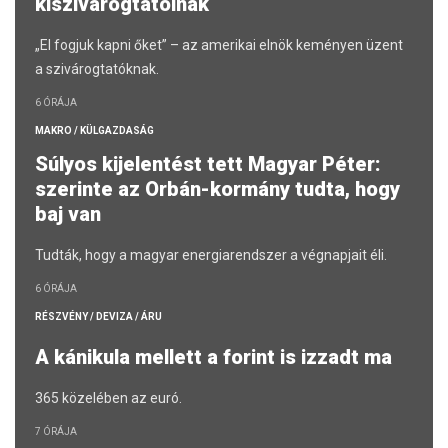
kiszivárogtatóinak
„El fogjuk kapni őket” – az amerikai elnök keményen üzent
a szivárogtatóknak.
6 ÓRÁJA
MAKRO / KÜLGAZDASÁG
Súlyos kijelentést tett Magyar Péter:
szerinte az Orbán-kormány tudta, hogy
baj van
Tudták, hogy a magyar energiarendszer a végnapjait éli.
6 ÓRÁJA
RÉSZVÉNY / DEVIZA / ÁRU
A kánikula mellett a forint is izzadt ma
365 közelében az euró.
7 ÓRÁJA