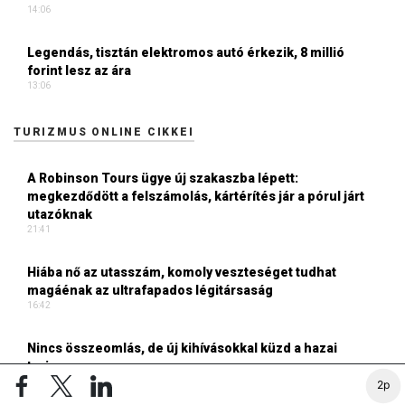
14:06
Legendás, tisztán elektromos autó érkezik, 8 millió
forint lesz az ára
13:06
TURIZMUS ONLINE CIKKEI
A Robinson Tours ügye új szakaszba lépett:
megkezdődött a felszámolás, kártérítés jár a pórul járt
utazóknak
21:41
Hiába nő az utasszám, komoly veszteséget tudhat
magáénak az ultrafapados légitársaság
16:42
Nincs összeomlás, de új kihívásokkal küzd a hazai
turizmus
14:57
2p