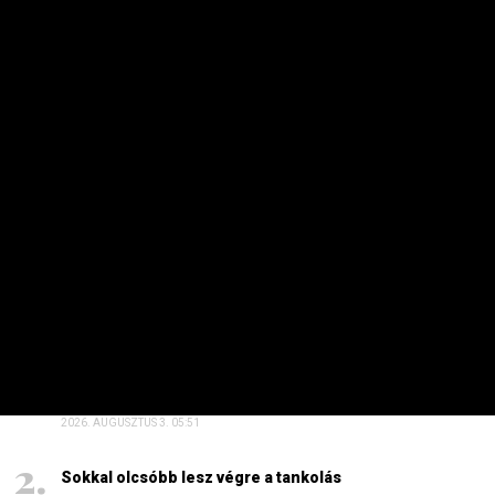
MAKRO / KÜLGAZDASÁG
Az iráni háború ellenére is pörög az
amerikai gazdaság
PRIVÁTBANKÁR.HU | 2026. AUGUSZTUS 6. 12:09
Kilenchavi magaslaton fontos mutatók az Egyesült
Államokban.
HETI TOP
Dörzsölheti a tenyerét, aki a Lidl, a Penny és az Aldi
üzleteiben vásárol
2026. AUGUSZTUS 3. 05:51
Sokkal olcsóbb lesz végre a tankolás