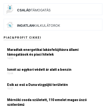
CSALÁD
TÁMOGATÁS
INGATLAN
KALKULÁTOROK
PIAC&PROFIT CIKKEI
Maradtak energetikai lakásfelújításra állami
támogatások és piaci hitelek
16:56
Ismét az egykori védett ár alatt a benzin
15:44
Esik az eső a Duna vízgyűjtő területén
15:01
Mérnöki csoda született, 110 emelet magas úszó
szélerőmű