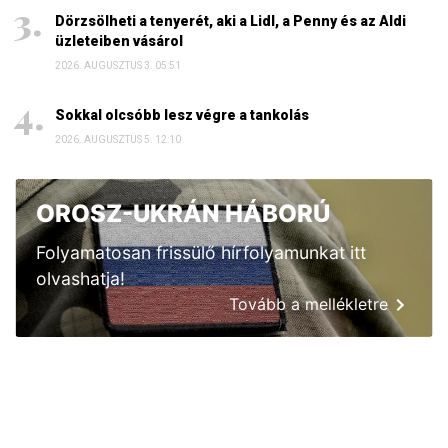
Dörzsölheti a tenyerét, aki a Lidl, a Penny és az Aldi
üzleteiben vásárol
2026. AUGUSZTUS 3. 05:51
Sokkal olcsóbb lesz végre a tankolás
2026. AUGUSZTUS 5. 12:10
OROSZ-UKRÁN HÁBORÚ
Folyamatosan frissülő hírfolyamunkat itt
olvashatja!
Tovább a mellékletre