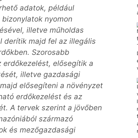
hető adatok, például
 bizonylatok nyomon
ésével, illetve műholdas
derítik majd fel az illegális
rdőkben. Szorosabb
z erdőkezelést, elősegítik a
ítését, illetve gazdasági
 majd elősegíteni a növényzet
ható erdőkezelést és az
ét. A tervek szerint a jövőben
mazóniából származó
tok és mezőgazdasági