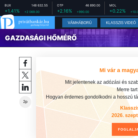
BUX
148 632.55
OTP
46 890.00
MOL
+1.41%
+2.16%
+0.22%
+2 069.00
+990.00
+10.
VÁMHÁBORÚ
KLASSZIS VIDEÓ
GAZDASÁGI HŐMÉRŐ
Mi vár a magya
Mit jelentenek az adózási és sza
Merre tar
Hogyan érdemes gondolkodni a hosszú táv
2p
Klasszi
2026. szep
FOGLALJA