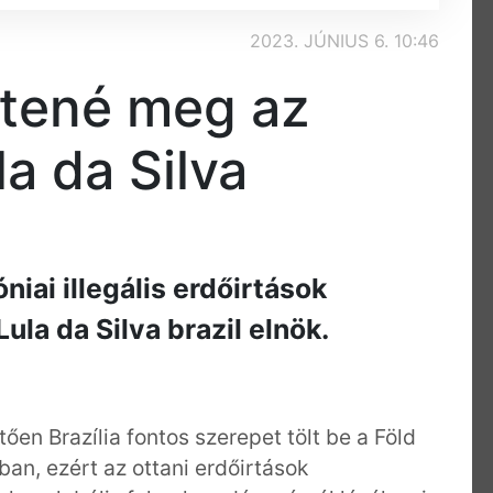
2023. JÚNIUS 6. 10:46
ntené meg az
a da Silva
niai illegális erdőirtások
ula da Silva brazil elnök.
en Brazília fontos szerepet tölt be a Föld
an, ezért az ottani erdőirtások