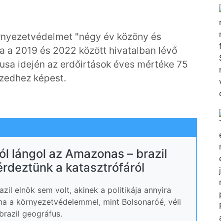
környezetvédelmet "négy év közöny és
ula a 2019 és 2022 között hivatalban lévő
klusa idején az erdőirtások éves mértéke 75
izedhez képest.
 lángol az Amazonas – brazil
érdeztünk a katasztrófáról
zil elnök sem volt, akinek a politikája annyira
a a környezetvédelemmel, mint Bolsonaróé, véli
brazil geográfus.