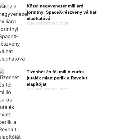
Közel negyvenezer milliárd
forintnyi SpaceX-részvény válhat
eladhatóvá
2026. AUGUSZTUS 5. 06:35
Tizenhét és fél millió eurós
jutalék miatt perlik a Revolut
alapítóját
2026. AUGUSZTUS 4. 14:27