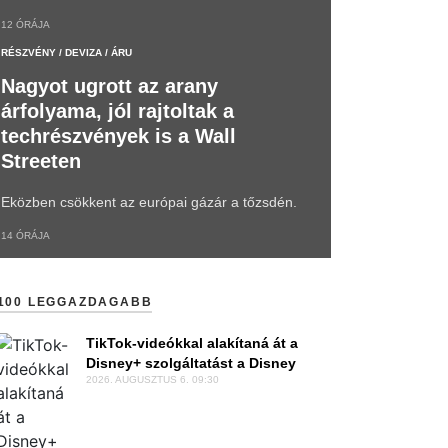
12 ÓRÁJA
RÉSZVÉNY / DEVIZA / ÁRU
Nagyot ugrott az arany
árfolyama, jól rajtoltak a
techrészvények is a Wall
Streeten
Eközben csökkent az európai gázár a tőzsdén.
14 ÓRÁJA
 100 LEGGAZDAGABB
TikTok-videókkal alakítaná át a
Disney+ szolgáltatást a Disney
2026. AUGUSZTUS 6. 09:30