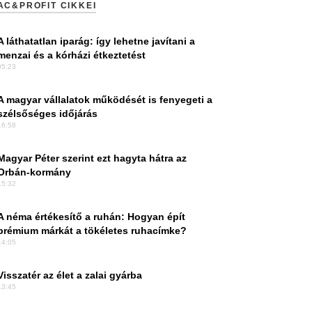
AC&PROFIT CIKKEI
A láthatatlan iparág: így lehetne javítani a
menzai és a kórházi étkeztetést
05:23
A magyar vállalatok működését is fenyegeti a
szélsőséges időjárás
16:58
Magyar Péter szerint ezt hagyta hátra az
Orbán-kormány
15:32
A néma értékesítő a ruhán: Hogyan épít
prémium márkát a tökéletes ruhacímke?
14:05
Visszatér az élet a zalai gyárba
13:45