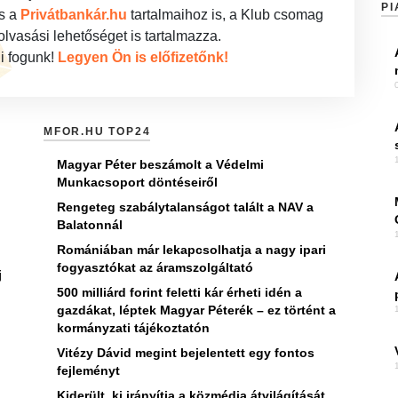
PI
s a
Privátbankár.hu
tartalmaihoz is, a Klub csomag
lvasási lehetőséget is tartalmazza.
i fogunk!
Legyen Ön is előfizetőnk!
MFOR.HU TOP24
Magyar Péter beszámolt a Védelmi
Munkacsoport döntéseiről
Rengeteg szabálytalanságot talált a NAV a
Balatonnál
Romániában már lekapcsolhatja a nagy ipari
fogyasztókat az áramszolgáltató
j
500 milliárd forint feletti kár érheti idén a
gazdákat, léptek Magyar Péterék – ez történt a
kormányzati tájékoztatón
Vitézy Dávid megint bejelentett egy fontos
fejleményt
Kiderült, ki irányítja a közmédia átvilágítását