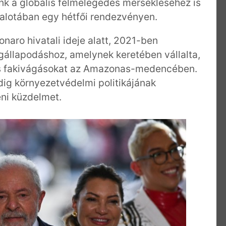
k a globális felmelegedés mérsékléséhez is
i palotában egy hétfői rendezvényen.
onaro hivatali ideje alatt, 2021-ben
állapodáshoz, amelynek keretében vállalta,
lis fakivágásokat az Amazonas-medencében.
dig környezetvédelmi politikájának
eni küzdelmet.