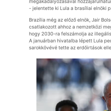
megakadályozásával hozzájárulhatun
- jelentette ki Lula a brasíliai elnök
Brazília még az előző elnök, Jair Bols
csatlakozott ahhoz a nemzetközi meg
hogy 2030-ra felszámolja az illegá
A januárban hivatalba lépett Lula pe
sarokkövévé tette az erdőirtások ell