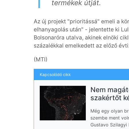
termékek útját.
Az új projekt "prioritássá" emeli a 
elhanyagolás után" - jelentette ki L
Bolsonaróra utalva, akinek elnöki ci
százalékkal emelkedett az előző évt
(MTI)
Kapcsolódó cikk
Nem magától
szakértőt k
Még egy olyan bra
szembe ment voln
Gustavo Szilagyi 