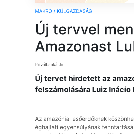
MAKRO / KÜLGAZDASÁG
Új tervvel me
Amazonast Lul
Privátbankár.hu
Új tervet hirdetett az amazó
felszámolására Luiz Inácio L
Az amazóniai esőerdőknek köszönhető
éghajlati egyensúlyának fenntartásáb