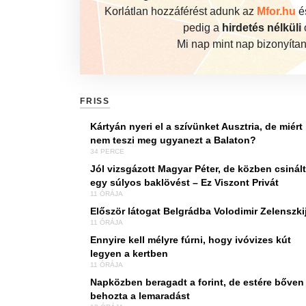
Korlátlan hozzáférést adunk az
Mfor.hu
é
pedig a
hirdetés nélküli
o
Mi nap mint nap bizonyítan
FRISS
Kártyán nyeri el a szívünket Ausztria, de miért
nem teszi meg ugyanezt a Balaton?
34 PERCE
Jól vizsgázott Magyar Péter, de közben csinált
egy súlyos baklövést – Ez Viszont Privát
11 ÓRÁJA
Először látogat Belgrádba Volodimir Zelenszki
11 ÓRÁJA
Ennyire kell mélyre fúrni, hogy ivóvizes kút
legyen a kertben
11 ÓRÁJA
Napközben beragadt a forint, de estére bőven
behozta a lemaradást