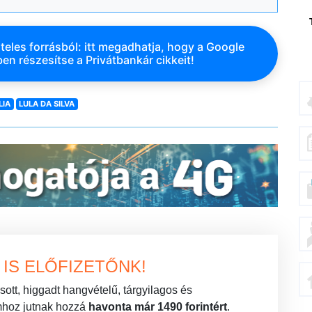
teles forrásból: itt megadhatja, hogy a Google
en részesítse a Privátbankár cikkeit!
LIA
LULA DA SILVA
IS ELŐFIZETŐNK!
ott, higgadt hangvételű, tárgyilagos és
mhoz jutnak hozzá
havonta már 1490 forintért
.