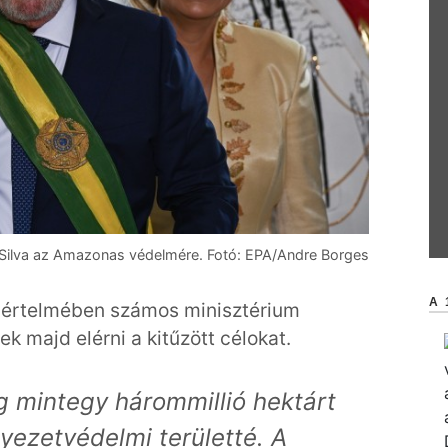
da Silva az Amazonas védelmére. Fotó: EPA/Andre Borges
A
e értelmében számos minisztérium
 majd elérni a kitűzött célokat.
g mintegy hárommillió hektárt
yezetvédelmi területté. A