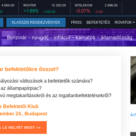
4 650.00
RICHTER
12 320.00
MTELEKOM
2 696.00
+1.99%
-0.07%
00
+240.00
-2.00
FRISS
BEFEKTETÉS
ROVATOK
KLASSZIS RENDEZVÉNYEK
Benzinár - nyugdíj - infláció - kamatok - államadósság
r befektetőkre ősszel?
bályozási változások a befektetők számára?
t az állampapírpiac?
ú megtakarításokról és az ingatlanbefektetésekről?
s Befektetői Klub
tember 24., Budapest
Ár
 LE HELYÉT MOST >>