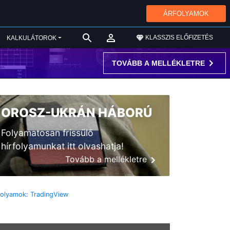
ÁRFOLYAMOK
KLASSZIS ELŐFIZETÉS
KALKULÁTOROK
TOVÁBB A MELLÉKLETRE
OROSZ-UKRÁN HÁBORÚ
Folyamatosan frissülő
hírfolyamunkat itt olvashatja!
Tovább a mellékletre
folyamok: TradingView