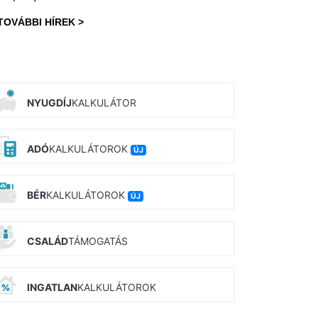
TOVÁBBI HÍREK >
NYUGDÍJ
KALKULÁTOR
ADÓ
KALKULÁTOROK
ÚJ
BÉR
KALKULÁTOROK
ÚJ
CSALÁD
TÁMOGATÁS
INGATLAN
KALKULÁTOROK