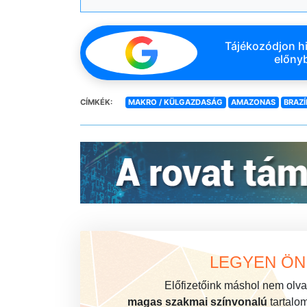
Tájékozódjon hi
előnyb
CÍMKÉK:
MAKRO / KÜLGAZDASÁG
AMAZONAS
BRAZÍ
LEGYEN ÖN 
Előfizetőink máshol nem olvas
magas szakmai színvonalú
tartalo