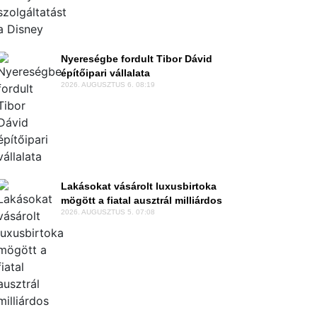
Nyereségbe fordult Tibor Dávid
építőipari vállalata
2026. AUGUSZTUS 6. 08:19
Lakásokat vásárolt luxusbirtoka
mögött a fiatal ausztrál milliárdos
2026. AUGUSZTUS 5. 07:08