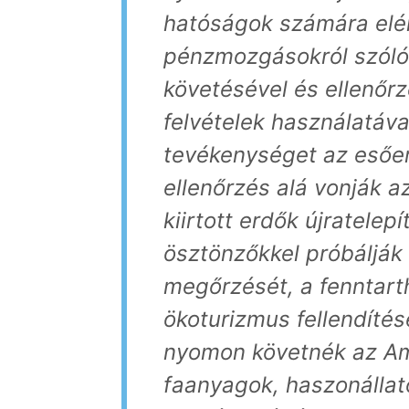
hatóságok számára elér
pénzmozgásokról szóló
követésével és ellenőrz
felvételek használatával 
tevékenységet az esőe
ellenőrzés alá vonják a
kiirtott erdők újratelep
ösztönzőkkel próbálják
megőrzését, a fenntart
ökoturizmus fellendítés
nyomon követnék az A
faanyagok, haszonálla