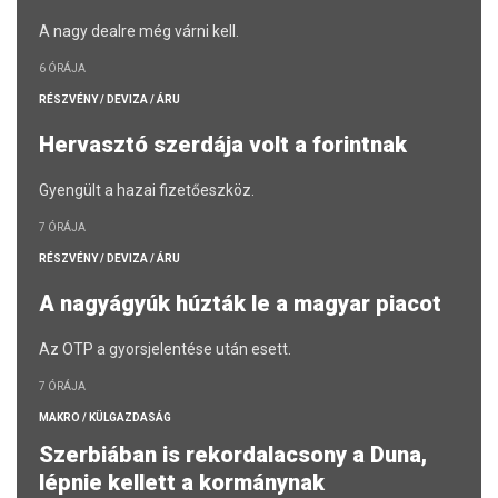
A nagy dealre még várni kell.
6 ÓRÁJA
RÉSZVÉNY / DEVIZA / ÁRU
Hervasztó szerdája volt a forintnak
Gyengült a hazai fizetőeszköz.
7 ÓRÁJA
RÉSZVÉNY / DEVIZA / ÁRU
A nagyágyúk húzták le a magyar piacot
Az OTP a gyorsjelentése után esett.
7 ÓRÁJA
MAKRO / KÜLGAZDASÁG
Szerbiában is rekordalacsony a Duna,
lépnie kellett a kormánynak