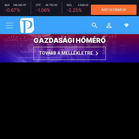
BUX
148 085.97
OTP
46 750.00
MOL
4 608.00
RICHTER
12 110.00
-0.67%
-1.06%
-2.25%
+1.34%
ÁRFOLYAMOK
MTELEKOM
2 790.00
+0.79%
GAZDASÁGI HŐMÉRŐ
TOVÁBB A MELLÉKLETRE
Mi vár a magyar befektetőkre ősszel?
Mit jelentenek az adózási és szabályozási
változások a befektetők számára?
Merre tart az állampapírpiac?
Hogyan érdemes gondolkodni a hosszú távú
megtakarításokról és az ingatlanbefektetésekről?