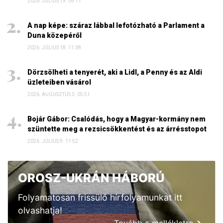
2026. JÚLIUS 19. 09:11
A nap képe: száraz lábbal lefotózható a Parlament a
Duna közepéről
2026. JÚLIUS 18. 11:38
Dörzsölheti a tenyerét, aki a Lidl, a Penny és az Aldi
üzleteiben vásárol
2026. AUGUSZTUS 3. 05:51
Bojár Gábor: Csalódás, hogy a Magyar-kormány nem
szüntette meg a rezsicsökkentést és az árrésstopot
2026. JÚLIUS 9. 11:52
OROSZ-UKRÁN HÁBORÚ
Folyamatosan frissülő hírfolyamunkat itt
olvashatja!
Tovább a mellékletre