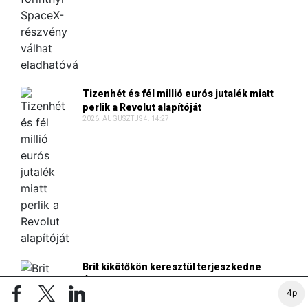
Tizenhét és fél millió eurós jutalék miatt
perlik a Revolut alapítóját
2026. AUGUSZTUS 4. 14:27
Brit kikötőkön keresztül terjeszkedne
Ázsia leggazdagabb embere
4p
2026. AUGUSZTUS 4. 13:56