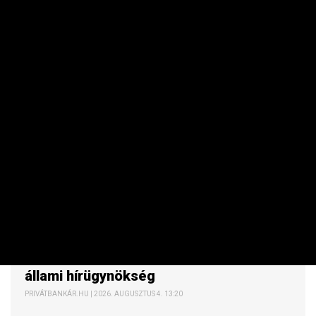
MAKRO / KÜLGAZDASÁG
Beszólt Magyar Péternek az orosz
állami hírügynökség
PRIVÁTBANKÁR.HU | 2026. AUGUSZTUS 4. 13:20