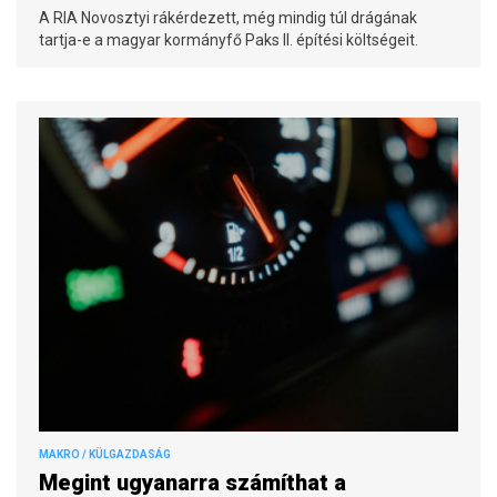
A RIA Novosztyi rákérdezett, még mindig túl drágának
tartja-e a magyar kormányfő Paks II. építési költségeit.
MAKRO / KÜLGAZDASÁG
Megint ugyanarra számíthat a