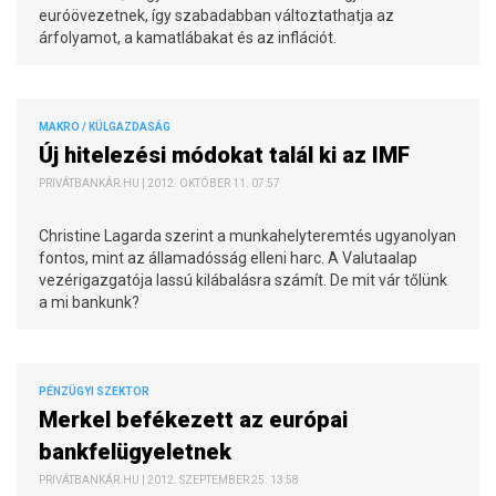
euróövezetnek, így szabadabban változtathatja az
árfolyamot, a kamatlábakat és az inflációt.
MAKRO / KÜLGAZDASÁG
Új hitelezési módokat talál ki az IMF
PRIVÁTBANKÁR.HU | 2012. OKTÓBER 11. 07:57
Christine Lagarda szerint a munkahelyteremtés ugyanolyan
fontos, mint az államadósság elleni harc. A Valutaalap
vezérigazgatója lassú kilábalásra számít. De mit vár tőlünk
a mi bankunk?
PÉNZÜGYI SZEKTOR
Merkel befékezett az európai
bankfelügyeletnek
PRIVÁTBANKÁR.HU | 2012. SZEPTEMBER 25. 13:58