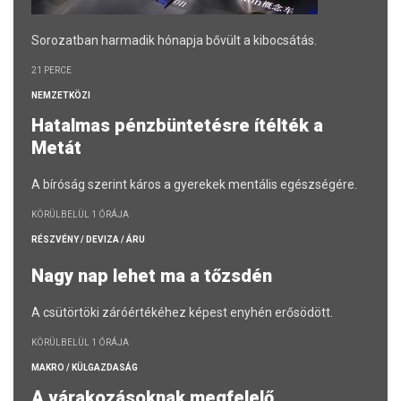
Sorozatban harmadik hónapja bővült a kibocsátás.
21 PERCE
NEMZETKÖZI
Hatalmas pénzbüntetésre ítélték a
Metát
A bíróság szerint káros a gyerekek mentális egészségére.
KÖRÜLBELÜL 1 ÓRÁJA
RÉSZVÉNY / DEVIZA / ÁRU
Nagy nap lehet ma a tőzsdén
A csütörtöki záróértékéhez képest enyhén erősödött.
KÖRÜLBELÜL 1 ÓRÁJA
MAKRO / KÜLGAZDASÁG
A várakozásoknak megfelelő