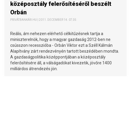
középosztály felerősítéséről beszélt
Orbán
PRIVÁTBANKÁR.HU | 2011. DECEMBER 14. 07:35
Reális, ám nehezen elérhető célkitűzésnek tartja a
miniszterelnök, hogy a magyar gazdaság 2012-ben ne
csússzon recesszióba - Orbán Viktor ezt a Széll Kálmán
Alapítvány zárt rendezvényén tartott beszédében mondta.
A gazdaságpolitika középpontjában a középosztály
felerősítésére áll, a válságadókat kivezetik, jövőre 1400
milliárdos átrendezés jön.