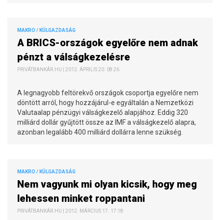
MAKRO / KÜLGAZDASÁG
A BRICS-országok egyelőre nem adnak
pénzt a válságkezelésre
PRIVÁTBANKÁR.HU | 2012. ÁPRILIS 20. 08:26
A legnagyobb feltörekvő országok csoportja egyelőre nem
döntött arról, hogy hozzájárul-e egyáltalán a Nemzetközi
Valutaalap pénzügyi válságkezelő alapjához. Eddig 320
milliárd dollár gyűjtött össze az IMF a válságkezelő alapra,
azonban legalább 400 milliárd dollárra lenne szükség.
MAKRO / KÜLGAZDASÁG
Nem vagyunk mi olyan kicsik, hogy meg
lehessen minket roppantani
PRIVÁTBANKÁR.HU | 2012. MÁRCIUS 17. 17:18