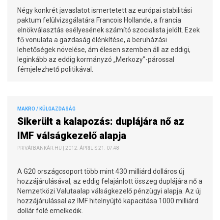
Négy konkrét javaslatot ismertetett az európai stabilitási
paktum felülvizsgálatára Francois Hollande, a francia
elnökválasztás esélyesének számító szocialista jelölt. Ezek
fő vonulata a gazdaság élénkítése, a beruházási
lehetőségek növelése, ám élesen szemben áll az eddigi,
leginkább az eddig kormányzó „Merkozy”-párossal
fémjelezhető politikával.
MAKRO / KÜLGAZDASÁG
Sikerült a kalapozás: duplájára nő az
IMF válságkezelő alapja
PRIVÁTBANKÁR.HU | 2012. ÁPRILIS 21. 07:48
A G20 országcsoport több mint 430 milliárd dolláros új
hozzájárulásával, az eddig felajánlott összeg duplájára nő a
Nemzetközi Valutaalap válságkezelő pénzügyi alapja. Az új
hozzájárulással az IMF hitelnyújtó kapacitása 1000 milliárd
dollár fölé emelkedik.