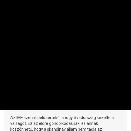
MAKRO / KÜLGAZDASÁG
Lagarde: a válságból való kilábalás
maraton
PRIVÁTBANKÁR.HU | 2012. OKTÓBER 12. 12:10
Az IMF vezérigazgatója szerint gazdaságélénkítésre is
szükség van, amelyet hitelből tudnak finanszírozni az
államok. A német pénzügyminiszter szerint azonban eaz
államadósság növekedése nem segíti, hanem hátráltatja a
növekedést.
MAKRO / KÜLGAZDASÁG
Így profitáltak a svédek a koronából
PRIVÁTBANKÁR.HU | 2012. OKTÓBER 12. 10:50
Az IMF szerint példaértékű, ahogy Svédország kezelte a
válságot. Ez az előre gondolkodásnak, és annak
köszönhető, hogy a skandináv állam nem tagja az