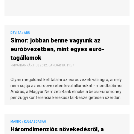
DEVIZA / ÁRU
Simor: jobban benne vagyunk az
euróövezetben, mint egyes euró-
tagállamok
PRIVÁTBANKÁR.HU | 2012. JANUÁR 18. 11:57
Olyan megoldást kell találni az euróövezeti válságra, amely
nem sújtja az euróövezeten kívül államokat - mondta Simor
András, a Magyar Nemzeti Bank elnöke a bécsi Euromoney
pénzügyi konferencia kerekasztal-beszélgetésén szerdán.
MAKRO / KÜLGAZDASÁG
Háromdimenziós növekedésről, a