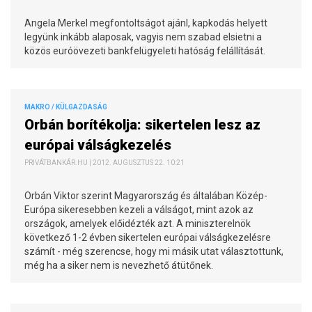
Angela Merkel megfontoltságot ajánl, kapkodás helyett
legyünk inkább alaposak, vagyis nem szabad elsietni a
közös euróövezeti bankfelügyeleti hatóság felállítását.
MAKRO / KÜLGAZDASÁG
Orbán borítékolja: sikertelen lesz az
európai válságkezelés
PRIVÁTBANKÁR.HU | 2012. AUGUSZTUS 22. 10:21
Orbán Viktor szerint Magyarország és általában Közép-
Európa sikeresebben kezeli a válságot, mint azok az
országok, amelyek előidézték azt. A miniszterelnök
következő 1-2 évben sikertelen európai válságkezelésre
számít - még szerencse, hogy mi másik utat választottunk,
még ha a siker nem is nevezhető átütőnek.