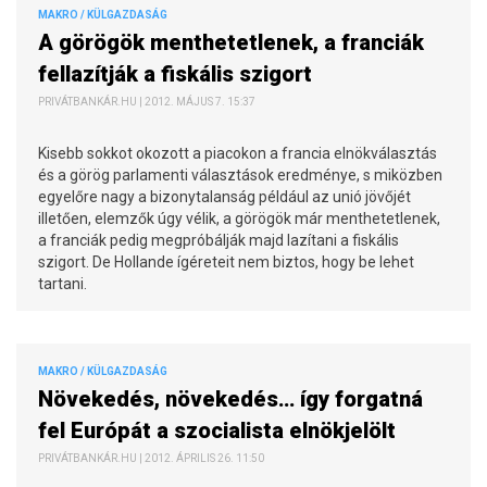
MAKRO / KÜLGAZDASÁG
A görögök menthetetlenek, a franciák
fellazítják a fiskális szigort
PRIVÁTBANKÁR.HU | 2012. MÁJUS 7. 15:37
Kisebb sokkot okozott a piacokon a francia elnökválasztás
és a görög parlamenti választások eredménye, s miközben
egyelőre nagy a bizonytalanság például az unió jövőjét
illetően, elemzők úgy vélik, a görögök már menthetetlenek,
a franciák pedig megpróbálják majd lazítani a fiskális
szigort. De Hollande ígéreteit nem biztos, hogy be lehet
tartani.
MAKRO / KÜLGAZDASÁG
Növekedés, növekedés… így forgatná
fel Európát a szocialista elnökjelölt
PRIVÁTBANKÁR.HU | 2012. ÁPRILIS 26. 11:50