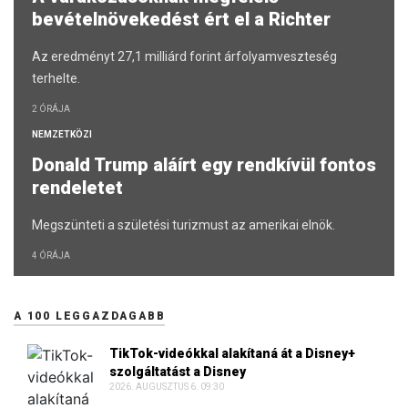
bevételnövekedést ért el a Richter
Az eredményt 27,1 milliárd forint árfolyamveszteség
terhelte.
2 ÓRÁJA
NEMZETKÖZI
Donald Trump aláírt egy rendkívül fontos
rendeletet
Megszünteti a születési turizmust az amerikai elnök.
4 ÓRÁJA
A 100 LEGGAZDAGABB
TikTok-videókkal alakítaná át a Disney+
szolgáltatást a Disney
2026. AUGUSZTUS 6. 09:30