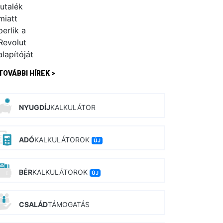
TOVÁBBI HÍREK >
NYUGDÍJ
KALKULÁTOR
ADÓ
KALKULÁTOROK
ÚJ
BÉR
KALKULÁTOROK
ÚJ
CSALÁD
TÁMOGATÁS