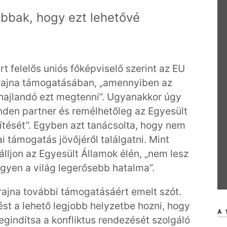
bbak, hogy ezt lehetővé
rt felelős uniós főképviselő szerint az EU
krajna támogatásában, „amennyiben az
hajlandó ezt megtenni”. Ugyanakkor úgy
nden partner és remélhetőleg az Egyesült
gítését”. Egyben azt tanácsolta, hogy nem
i támogatás jövőjéről találgatni. Mint
 álljon az Egyesült Államok élén, „nem lesz
gyen a világ legerősebb hatalma”.
rajna további támogatásáért emelt szót.
ést a lehető legjobb helyzetbe hozni, hogy
A 
indítsa a konfliktus rendezését szolgáló