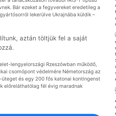
vnek. Bár ezeket a fegyvereket eredetileg a
yártósorról lekerülve Ukrajnába küldik –
ítunk, aztán töltjük fel a saját
ozzá.
élkelet-lengyelországi Rzeszówban működő,
sztikai csomópont védelmére Németország az
-üteget és egy 200 fős katonai kontingenst
k előreláthatólag fél évig maradnak