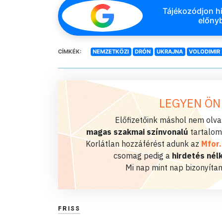
Tájékozódjon hi
előnyb
CÍMKÉK:
NEMZETKÖZI
DRÓN
UKRAJNA
VOLODIMIR 
LEGYEN ÖN
Előfizetőink máshol nem olvas
magas szakmai színvonalú
tartalom
Korlátlan hozzáférést adunk az
Mfor
csomag pedig a
hirdetés nélk
Mi nap mint nap bizonyítan
FRISS