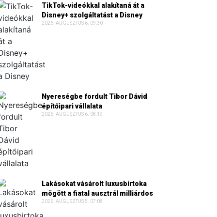
TikTok-videókkal alakítaná át a
Disney+ szolgáltatást a Disney
2026. AUGUSZTUS 6. 09:30
Nyereségbe fordult Tibor Dávid
építőipari vállalata
2026. AUGUSZTUS 6. 08:19
Lakásokat vásárolt luxusbirtoka
mögött a fiatal ausztrál milliárdos
2026. AUGUSZTUS 5. 07:08