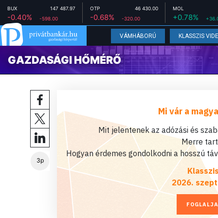
BUX
147 487.97
OTP
46 430.00
MOL
-0.40%
-0.68%
+0.78%
-598.00
-320.00
+36.
VÁMHÁBORÚ
KLASSZIS VID
GAZDASÁGI HŐMÉRŐ
Mi vár a magya
Mit jelentenek az adózási és sza
Merre tar
Hogyan érdemes gondolkodni a hosszú távú
3p
Klasszi
2026. szept
FOGLALJA