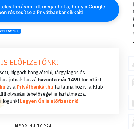
teles forrásból: itt megadhatja, hogy a Google
en részesítse a Privátbankár cikkeit!
ZELENSZKIJ
 IS ELŐFIZETŐNK!
ott, higgadt hangvételű, tárgyilagos és
hoz jutnak hozzá
havonta már 1490 forintért
.
.hu
és a
Privátbankár.hu
tartalmaihoz is, a Klub
üli
olvasási lehetőséget is tartalmazza.
i fogunk!
Legyen Ön is előfizetőnk!
MFOR.HU TOP24