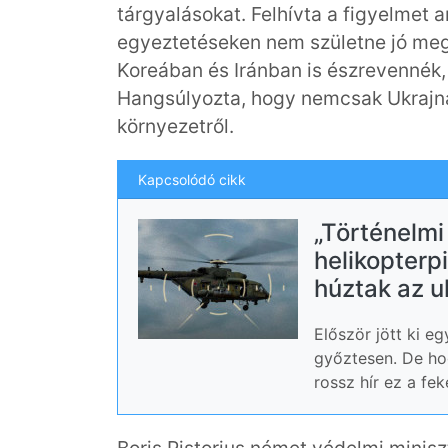
tárgyalásokat. Felhívta a figyelmet
egyeztetéseken nem születne jó meg
Koreában és Iránban is észrevennék, 
Hangsúlyozta, hogy nemcsak Ukrajnár
környezetről.
Kapcsolódó cikk
„Történelmi
helikopterp
húztak az u
Először jött ki e
győztesen. De ho
rossz hír ez a fe
Boris Pistorius német védelmi minisz