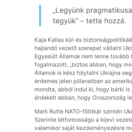
„Legyünk pragmatikusa
tegyük” – tette hozzá.
Kaja Kallas kül-és biztonságpolitikáé
hajlandó vezető szerepet vállalni U
Egyesült Államok nem lenne tovább 
fogalmazott, „biztos abban, hogy mi
Államok is kész folytatni Ukrajna se
érdemes jelen pillanatban az amerika
mondta, abból indul ki, hogy bárki is
érdekelt abban, hogy Oroszország le
Mark Rutte NATO-főtitkár szintén Uk
Szerinte létfontosságú a kijevi vezet
valamikor saját kezdeményezésre meg