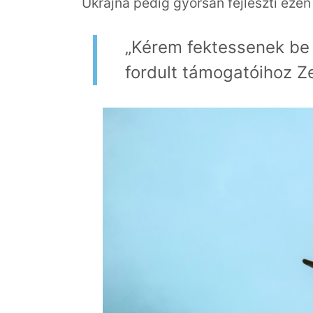
Ukrajna pedig gyorsan fejleszti ezen
„Kérem fektessenek be
fordult támogatóihoz Ze