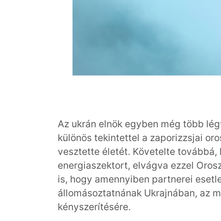
Az ukrán elnök egyben még több légv
különös tekintettel a zaporizzsjai o
vesztette életét. Követelte továbbá,
energiaszektort, elvágva ezzel Oroszo
is, hogy amennyiben partnerei esetl
állomásoztatnának Ukrajnában, az m
kényszerítésére.