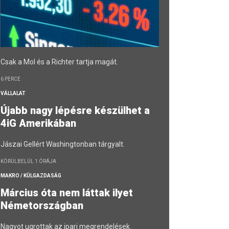
Csak a Mol és a Richter tartja magát.
6 PERCE
VÁLLALAT
Újabb nagy lépésre készülhet a
4iG Amerikában
Jászai Gellért Washingtonban tárgyalt.
KÖRÜLBELÜL 1 ÓRÁJA
MAKRO / KÜLGAZDASÁG
Március óta nem láttak ilyet
Németországban
Nagyot ugrottak az ipari megrendelések.