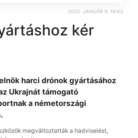
2025. JANUÁR 9. 19:43
yártáshoz kér
 elnök harci drónok gyártásához
 az Ukrajnát támogató
portnak a németországi
.
eszközök megváltoztatták a hadviselést,