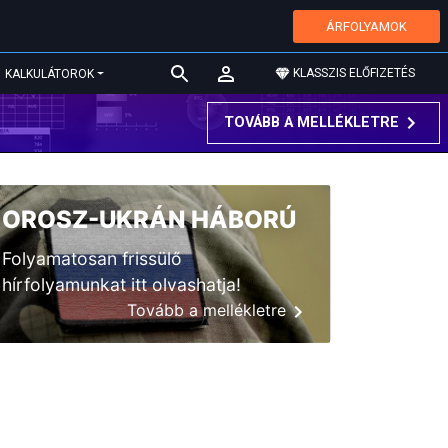
ÁRFOLYAMOK
KLASSZIS ELŐFIZETÉS
KALKULÁTOROK
TOVÁBB A MELLÉKLETRE
OROSZ-UKRÁN HÁBORÚ
Folyamatosan frissülő
hírfolyamunkat itt olvashatja!
Tovább a mellékletre