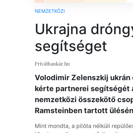
NEMZETKÖZI
Ukrajna dróng
segítséget
Privátbankár.hu
Volodimir Zelenszkij ukrán
kérte partnerei segítségét
nemzetközi összekötő cso
Ramsteinben tartott ülésén
Mint mondta, a pilóta nélküli repülő