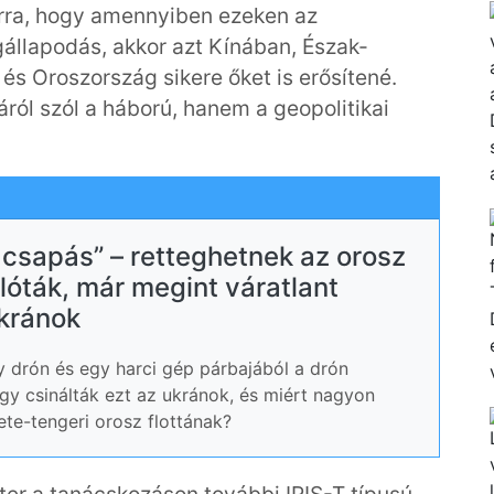
 arra, hogy amennyiben ezeken az
állapodás, akkor azt Kínában, Észak-
és Oroszország sikere őket is erősítené.
ól szól a háború, hanem a geopolitikai
 csapás” – retteghetnek az orosz
ilóták, már megint váratlant
kránok
gy drón és egy harci gép párbajából a drón
gy csinálták ezt az ukránok, és miért nagyon
kete-tengeri orosz flottának?
ter a tanácskozáson további IRIS-T típusú