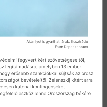
Akár ilyet is gyárthatnának. Illusztráció
Fotó: Depositphotos
édelmi fegyvert kért szövetségeseitől,
rosz légitámadásra, amelyben 13 ember
 hogy erősebb szankciókkal sújtsák az orosz
rszágot bevételeitől. Zelenszkij kitért arra
egesen katonai kontingenseket
egfelelő eszköz lenne Oroszország békére