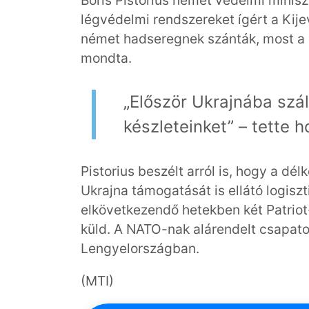
légvédelmi rendszereket ígért a Kije
német hadseregnek szánták, most a g
mondta.
„Először Ukrajnába száll
készleteinket” – tette h
Pistorius beszélt arról is, hogy a d
Ukrajna támogatását is ellátó logi
elkövetkezendő hetekben két Patriot
küld. A NATO-nak alárendelt csapato
Lengyelországban.
(MTI)