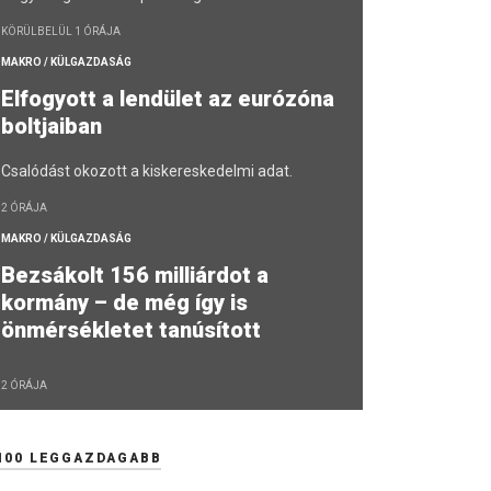
KÖRÜLBELÜL 1 ÓRÁJA
MAKRO / KÜLGAZDASÁG
Elfogyott a lendület az eurózóna
boltjaiban
Csalódást okozott a kiskereskedelmi adat.
2 ÓRÁJA
MAKRO / KÜLGAZDASÁG
Bezsákolt 156 milliárdot a
kormány – de még így is
önmérsékletet tanúsított
2 ÓRÁJA
100 LEGGAZDAGABB