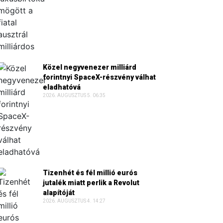
Közel negyvenezer milliárd
forintnyi SpaceX-részvény válhat
eladhatóvá
2026. AUGUSZTUS 5. 06:35
Tizenhét és fél millió eurós
jutalék miatt perlik a Revolut
alapítóját
2026. AUGUSZTUS 4. 14:27