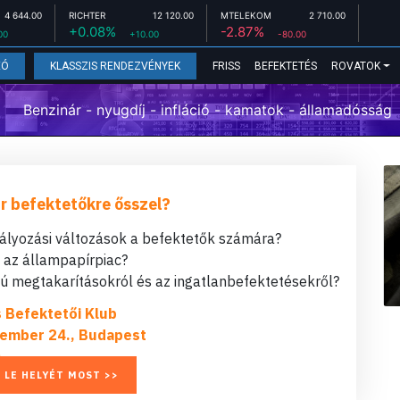
4 644.00
RICHTER
12 120.00
MTELEKOM
2 710.00
+0.08%
-2.87%
00
+10.00
-80.00
FRISS
BEFEKTETÉS
ROVATOK
EÓ
KLASSZIS RENDEZVÉNYEK
Benzinár - nyugdíj - infláció - kamatok - államadósság
r befektetőkre ősszel?
bályozási változások a befektetők számára?
t az állampapírpiac?
 megtakarításokról és az ingatlanbefektetésekről?
s Befektetői Klub
ember 24., Budapest
 LE HELYÉT MOST >>