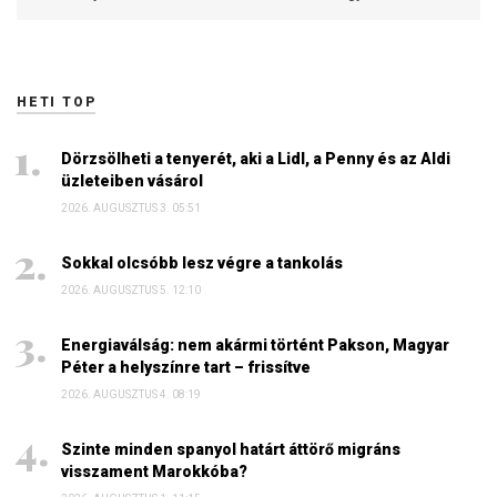
HETI TOP
Dörzsölheti a tenyerét, aki a Lidl, a Penny és az Aldi
üzleteiben vásárol
2026. AUGUSZTUS 3. 05:51
Sokkal olcsóbb lesz végre a tankolás
2026. AUGUSZTUS 5. 12:10
Energiaválság: nem akármi történt Pakson, Magyar
Péter a helyszínre tart – frissítve
2026. AUGUSZTUS 4. 08:19
Szinte minden spanyol határt áttörő migráns
visszament Marokkóba?