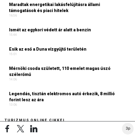
Maradtak energetikai lakásfelújításra állami
támogatások és piaci hitelek
16:56
Ismét az egykori védett ár alatt a benzin
15:44
Esik az eső a Duna vízgyűjtő területén
15:01
Mérnöki csoda született, 110 emelet magas úszó
szélerőmű
14:06
Legendás, tisztán elektromos autó érkezik, 8 millió
forint lesz az ára
13:06
TURIZMUS ONLINE CIKKEI
3p