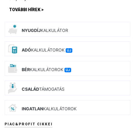
TOVÁBBI HÍREK >
NYUGDÍJ
KALKULÁTOR
ADÓ
KALKULÁTOROK
ÚJ
BÉR
KALKULÁTOROK
ÚJ
CSALÁD
TÁMOGATÁS
INGATLAN
KALKULÁTOROK
PIAC&PROFIT CIKKEI