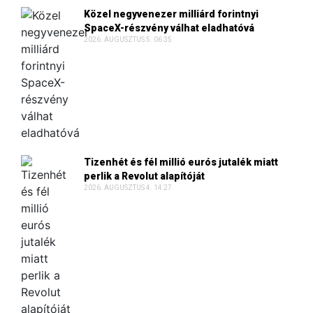
Közel negyvenezer milliárd forintnyi
SpaceX-részvény válhat eladhatóvá
2026. AUGUSZTUS 5. 06:35
Tizenhét és fél millió eurós jutalék miatt
perlik a Revolut alapítóját
2026. AUGUSZTUS 4. 14:27