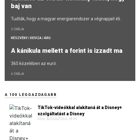
baj van
Tudták, hogy a magyar energiarendszer a végnapjait éli.
3 ÓRÁJA
RÉSZVÉNY / DEVIZA / ÁRU
A kánikula mellett a forint is izzadt ma
365 közelében az euró.
4 ÓRÁJA
A 100 LEGGAZDAGABB
TikTok-videókkal alakítaná át a Disney+
szolgáltatást a Disney
2026. AUGUSZTUS 6. 09:30