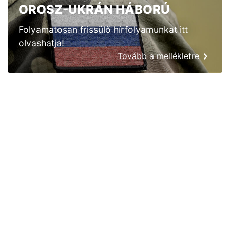
OROSZ-UKRÁN HÁBORÚ
Folyamatosan frissülő hírfolyamunkat itt
olvashatja!
Tovább a mellékletre