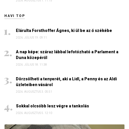
2026. AUGUSZTUS 1. 11:15
HAVI TOP
Elárulta Forsthoffer Ágnes, ki ül be az ő székébe
2026. JÚLIUS 19. 09:11
A nap képe: száraz lábbal lefotózható a Parlament a
Duna közepéről
2026. JÚLIUS 18. 11:38
Dörzsölheti a tenyerét, aki a Lidl, a Penny és az Aldi
üzleteiben vásárol
2026. AUGUSZTUS 3. 05:51
Sokkal olcsóbb lesz végre a tankolás
2026. AUGUSZTUS 5. 12:10