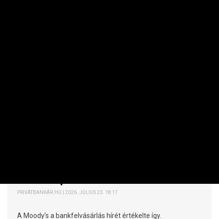
PÉNZÜGYI SZEKTOR
Jó hírt kapott az OTP
PRIVÁTBANKÁR.HU | 2026. JÚLIUS 23. 18:17
A Moody’s a bankfelvásárlás hírét értékelte így.