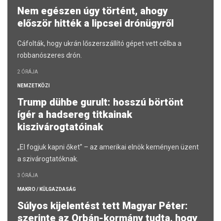
Nem egészen úgy történt, ahogy
először hitték a lipcsei drónügyről
Cáfolták, hogy ukrán lőszerszállító gépet vett célba a
robbanószeres drón.
2 ÓRÁJA
NEMZETKÖZI
Trump dühbe gurult: hosszú börtönt
ígér a hadsereg titkainak
kiszivárogtatóinak
„El fogjuk kapni őket” – az amerikai elnök keményen üzent
a szivárogtatóknak.
3 ÓRÁJA
MAKRO / KÜLGAZDASÁG
Súlyos kijelentést tett Magyar Péter:
szerinte az Orbán-kormány tudta, hogy