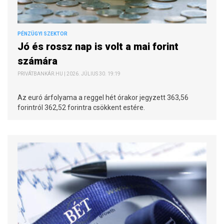
PÉNZÜGYI SZEKTOR
Jó és rossz nap is volt a mai forint
számára
PRIVÁTBANKÁR.HU | 2026. JÚLIUS 30. 19:19
Az euró árfolyama a reggel hét órakor jegyzett 363,56
forintról 362,52 forintra csökkent estére.