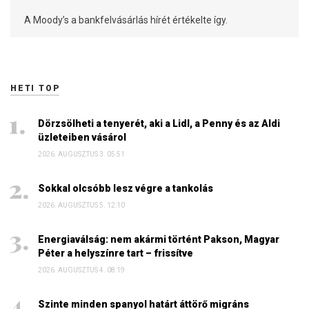
A Moody’s a bankfelvásárlás hírét értékelte így.
HETI TOP
Dörzsölheti a tenyerét, aki a Lidl, a Penny és az Aldi
üzleteiben vásárol
2026. AUGUSZTUS 3. 05:51
Sokkal olcsóbb lesz végre a tankolás
2026. AUGUSZTUS 5. 12:10
Energiaválság: nem akármi történt Pakson, Magyar
Péter a helyszínre tart – frissítve
2026. AUGUSZTUS 4. 08:19
Szinte minden spanyol határt áttörő migráns