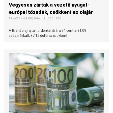
Vegyesen zártak a vezető nyugat-
európai tőzsdék, csökkent az olajár
PRIVÁTBANKÁR.HU | 2026. JÚLIUS 30. 19:35
A Brent olajfajta hordónkénti ára 94 centtel (1,09
százalékkal), 87,15 dollárra csökkent.