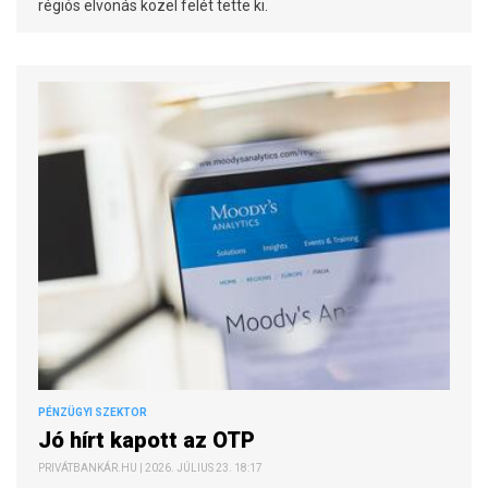
régiós elvonás közel felét tette ki.
PÉNZÜGYI SZEKTOR
Jó hírt kapott az OTP
PRIVÁTBANKÁR.HU | 2026. JÚLIUS 23. 18:17