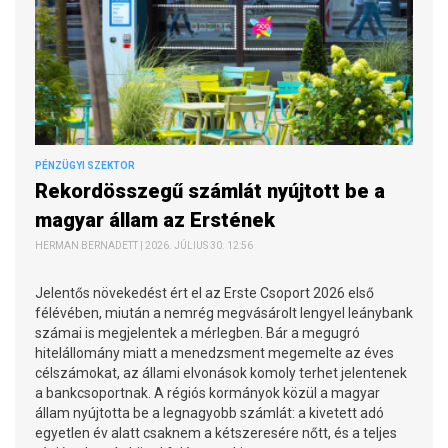
PÉNZÜGYI SZEKTOR
Rekordösszegű számlát nyújtott be a
magyar állam az Erstének
HERMAN BERNADETT | 2026. JÚLIUS 30. 12:56
Jelentős növekedést ért el az Erste Csoport 2026 első
félévében, miután a nemrég megvásárolt lengyel leánybank
számai is megjelentek a mérlegben. Bár a megugró
hitelállomány miatt a menedzsment megemelte az éves
célszámokat, az állami elvonások komoly terhet jelentenek
a bankcsoportnak. A régiós kormányok közül a magyar
állam nyújtotta be a legnagyobb számlát: a kivetett adó
egyetlen év alatt csaknem a kétszeresére nőtt, és a teljes