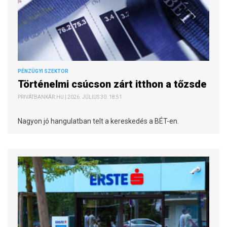
PÉNZÜGYI SZEKTOR
Történelmi csúcson zárt itthon a tőzsde
PRIVÁTBANKÁR.HU | 2026. JÚLIUS 30. 18:51
Nagyon jó hangulatban telt a kereskedés a BÉT-en.