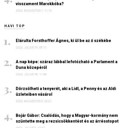
visszament Marokkóba?
2026. AUGUSZTUS 1. 11:15
HAVI TOP
Elárulta Forsthoffer Ágnes, ki ül be az ő székébe
2026. JÚLIUS 19. 09:11
A nap képe: száraz lábbal lefotózható a Parlament a
Duna közepéről
2026. JÚLIUS 18. 11:38
Dörzsölheti a tenyerét, aki a Lidl, a Penny és az Aldi
üzleteiben vásárol
2026. AUGUSZTUS 3. 05:51
Bojár Gábor: Csalódás, hogy a Magyar-kormány nem
szüntette meg a rezsicsökkentést és az árrésstopot