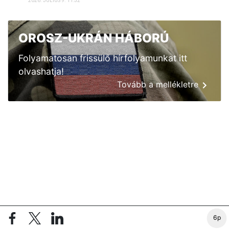
2026. JÚLIUS 9. 11:52
OROSZ-UKRÁN HÁBORÚ
Folyamatosan frissülő hírfolyamunkat itt
olvashatja!
Tovább a mellékletre
6p