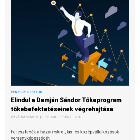
PÉNZÜGYI SZEKTOR
Elindul a Demján Sándor Tőkeprogram
tőkebefektetéseinek végrehajtása
PRIVÁTBANKÁR.HU | 2026. AUGUSZTUS 3. 16:10
Fejlesztenék a hazai mikro-, kis- és középvállalkozások
versenyképességét.