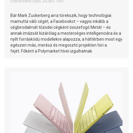
CZWICK DÁVID | 2026. JÚLIUS 2. 10:41
Bár Mark Zuckerberg arra törekszik, hogy technológiai
mamuttá váló cégét, a Facebookot – vagyis inkább a
cégbirodalmát tőzsdei cégként összefogó Metát – és
annak imázsát kizárólag a mesterséges intelligenciára és a
nyílt forráskódú modellekre alapozza, a háttérben most egy
egészen más, merész és megosztó projekten töri a
fejét. Főként a Polymarket hívei izgulhatnak.