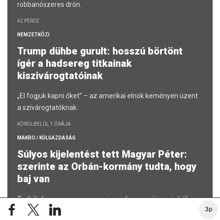
robbanószeres drón.
42 PERCE
NEMZETKÖZI
Trump dühbe gurult: hosszú börtönt
ígér a hadsereg titkainak
kiszivárogtatóinak
„El fogjuk kapni őket” – az amerikai elnök keményen üzent
a szivárogtatóknak.
KÖRÜLBELÜL 1 ÓRÁJA
MAKRO / KÜLGAZDASÁG
Súlyos kijelentést tett Magyar Péter:
szerinte az Orbán-kormány tudta, hogy
baj van
Tudták, hogy a magyar energiarendszer a végnapjait éli.
3p
2 ÓRÁJA