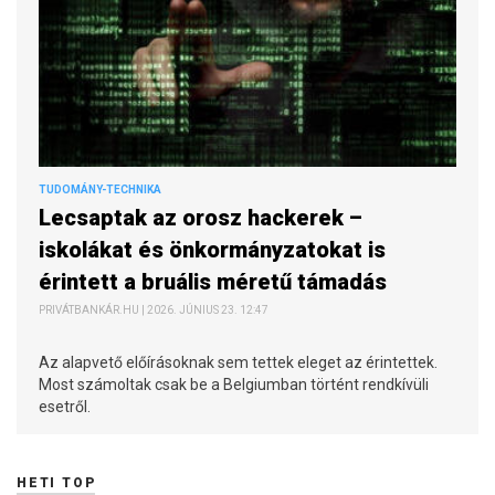
TUDOMÁNY-TECHNIKA
Lecsaptak az orosz hackerek –
iskolákat és önkormányzatokat is
érintett a bruális méretű támadás
PRIVÁTBANKÁR.HU | 2026. JÚNIUS 23. 12:47
Az alapvető előírásoknak sem tettek eleget az érintettek.
Most számoltak csak be a Belgiumban történt rendkívüli
esetről.
HETI TOP