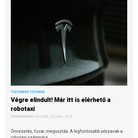
TUDOMÁNY-TECHNIKA
Végre elindult! Már itt is elérhető a
robotaxi
PRIVÁTBANKÁR.HU | 2026. JÚLIUS 4. 14:24
Önvezetés, fuvar, megosztás. A legfontosabb jelszavak a
robotaxi számnára.