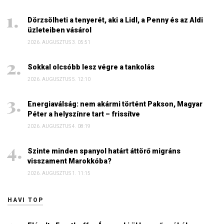
Dörzsölheti a tenyerét, aki a Lidl, a Penny és az Aldi
üzleteiben vásárol
2026. AUGUSZTUS 3. 05:51
Sokkal olcsóbb lesz végre a tankolás
2026. AUGUSZTUS 5. 12:10
Energiaválság: nem akármi történt Pakson, Magyar
Péter a helyszínre tart – frissítve
2026. AUGUSZTUS 4. 08:19
Szinte minden spanyol határt áttörő migráns
visszament Marokkóba?
2026. AUGUSZTUS 1. 11:15
HAVI TOP