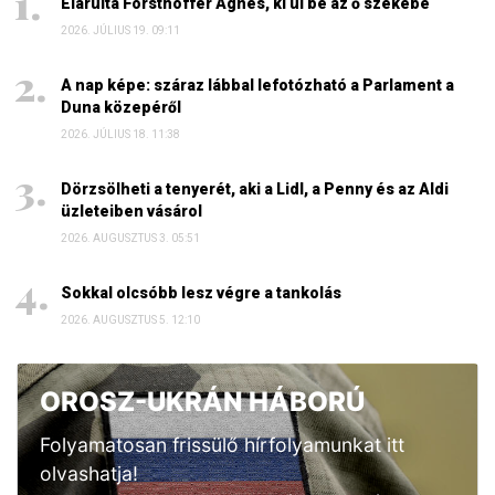
Elárulta Forsthoffer Ágnes, ki ül be az ő székébe
2026. JÚLIUS 19. 09:11
A nap képe: száraz lábbal lefotózható a Parlament a
Duna közepéről
2026. JÚLIUS 18. 11:38
Dörzsölheti a tenyerét, aki a Lidl, a Penny és az Aldi
üzleteiben vásárol
2026. AUGUSZTUS 3. 05:51
Sokkal olcsóbb lesz végre a tankolás
2026. AUGUSZTUS 5. 12:10
OROSZ-UKRÁN HÁBORÚ
Folyamatosan frissülő hírfolyamunkat itt
olvashatja!