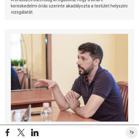
kereskedelmi óriás szerinte akadályozta a testület helyszíni
vizsgálatát.
VÁLLALAT
7p
550 forint egy napi étkezés? Ettől