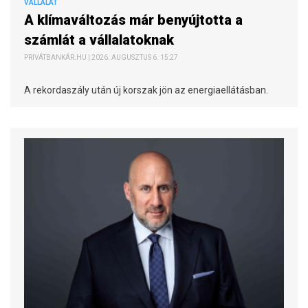
VÁLLALAT
A klímaváltozás már benyújtotta a
számlát a vállalatoknak
PRIVÁTBANKÁR.HU | 2026. AUGUSZTUS 6. 15:27
A rekordaszály után új korszak jön az energiaellátásban.