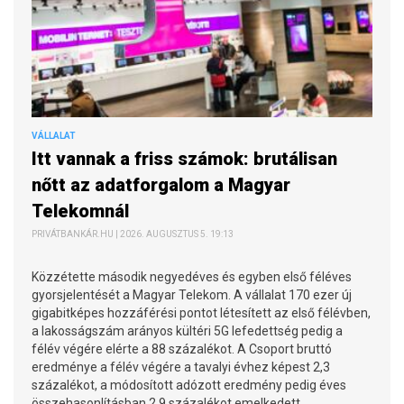
VÁLLALAT
Itt vannak a friss számok: brutálisan
nőtt az adatforgalom a Magyar
Telekomnál
PRIVÁTBANKÁR.HU | 2026. AUGUSZTUS 5. 19:13
Közzétette második negyedéves és egyben első féléves
gyorsjelentését a Magyar Telekom. A vállalat 170 ezer új
gigabitképes hozzáférési pontot létesített az első félévben,
a lakosságszám arányos kültéri 5G lefedettség pedig a
félév végére elérte a 88 százalékot. A Csoport bruttó
eredménye a félév végére a tavalyi évhez képest 2,3
százalékot, a módosított adózott eredmény pedig éves
összehasonlításban 2,9 százalékot emelkedett.