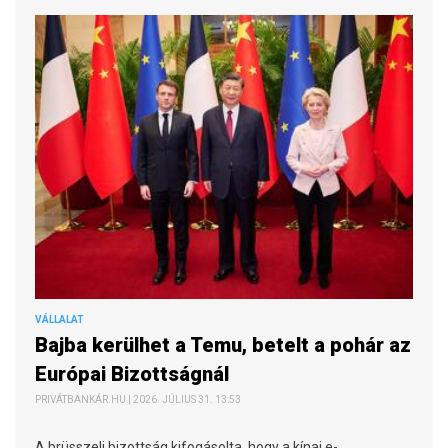
VÁLLALAT
Bajba kerülhet a Temu, betelt a pohár az
Európai Bizottságnál
PRIVÁTBANKÁR.HU | 2026. JÚLIUS 31. 13:53
A brüsszeli bizottság kifogásolta, hogy a kínai e-