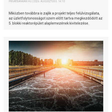
PRIVÁTBANKÁR.HU | 2026. AUGUSZTUS 5. 14:10
Miközben továbbra is zajlik a projekt teljes felülvizsgálata,
az üzletfolytonosságot szem előtt tartva megkezdődött az
5. blokki reaktorépület alaplemezének kivitelezése.