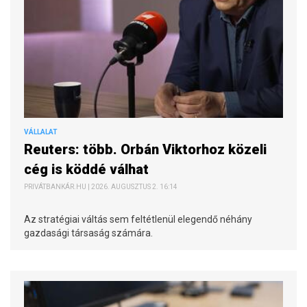
VÁLLALAT
Reuters: több. Orbán Viktorhoz közeli
cég is köddé válhat
PRIVÁTBANKÁR.HU | 2026. AUGUSZTUS 2. 16:14
Az stratégiai váltás sem feltétlenül elegendő néhány
gazdasági társaság számára.