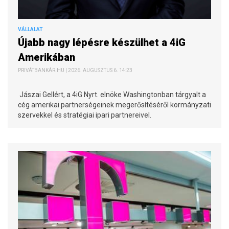
VÁLLALAT
Újabb nagy lépésre készülhet a 4iG
Amerikában
PRIVÁTBANKÁR.HU | 2026. AUGUSZTUS 6. 14:23
Jászai Gellért, a 4iG Nyrt. elnöke Washingtonban tárgyalt a
cég amerikai partnerségeinek megerősítéséről kormányzati
szervekkel és stratégiai ipari partnereivel.