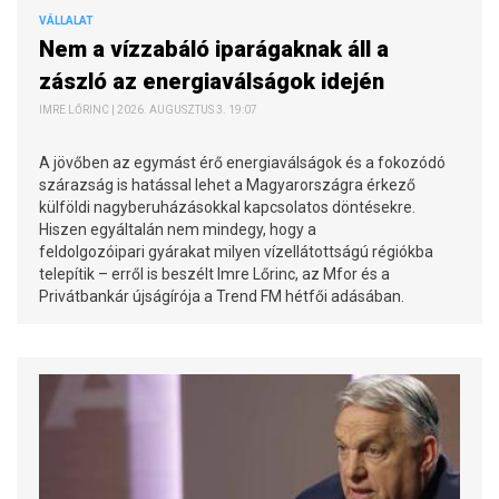
VÁLLALAT
Nem a vízzabáló iparágaknak áll a
zászló az energiaválságok idején
IMRE LŐRINC | 2026. AUGUSZTUS 3. 19:07
A jövőben az egymást érő energiaválságok és a fokozódó
szárazság is hatással lehet a Magyarországra érkező
külföldi nagyberuházásokkal kapcsolatos döntésekre.
Hiszen egyáltalán nem mindegy, hogy a
feldolgozóipari gyárakat milyen vízellátottságú régiókba
telepítik – erről is beszélt Imre Lőrinc, az Mfor és a
Privátbankár újságírója a Trend FM hétfői adásában.