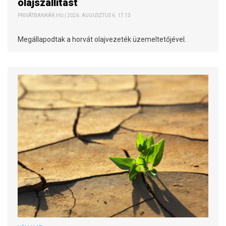
olajszállítást
PRIVÁTBANKÁR.HU | 2026. AUGUSZTUS 6. 17:13
Megállapodtak a horvát olajvezeték üzemeltetőjével.