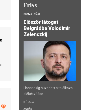
Friss
NEMZETKÖZI
Először látogat
Belgrádba Volodimir
Zelenszkij
ne
i
Hónapokig húzódott a találkozó
előkészítése.
8 ÓRÁJA
AGRÁR