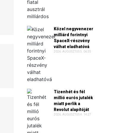
Közel negyvenezer
milliárd forintnyi
SpaceX-részvény
válhat eladhatóvá
2026. AUGUSZTUS 5. 06:35
Tizenhét és fél
millió eurós jutalék
miatt perlik a
Revolut alapítóját
2026. AUGUSZTUS 4. 14:27