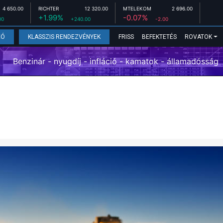
4 650.00
RICHTER
12 320.00
MTELEKOM
2 696.00
+1.99%
-0.07%
00
+240.00
-2.00
FRISS
BEFEKTETÉS
ROVATOK
EÓ
KLASSZIS RENDEZVÉNYEK
Benzinár - nyugdíj - infláció - kamatok - államadósság