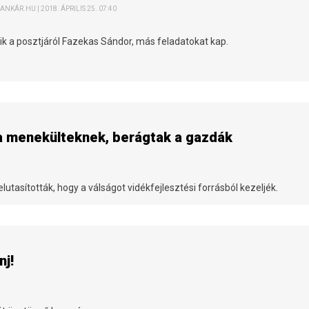
ANKÁR.HU | 2018. ÁPRILIS 25. 07:40
k a posztjáról Fazekas Sándor, más feladatokat kap.
t a menekülteknek, berágtak a gazdák
tasították, hogy a válságot vidékfejlesztési forrásból kezeljék.
nj!