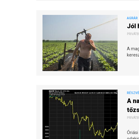
AGRÁR
Jól
PRIVÁTB
A mag
keres
RÉSZVÉN
A na
tőz
PRIVÁTB
Óriás
odakin