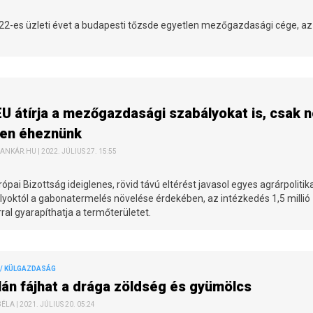
-22-es üzleti évet a budapesti tőzsde egyetlen mezőgazdasági cége, az
U átírja a mezőgazdasági szabályokat is, csak 
ljen éheznünk
ANKÁR.HU | 2022. JÚLIUS 27. 15:55
ópai Bizottság ideiglenes, rövid távú eltérést javasol egyes agrárpolitika
yoktól a gabonatermelés növelése érdekében, az intézkedés 1,5 millió
ral gyarapíthatja a termőterületet.
/ KÜLGAZDASÁG
lán fájhat a drága zöldség és gyümölcs
ÉLA | 2021. JÚLIUS 20. 05:24