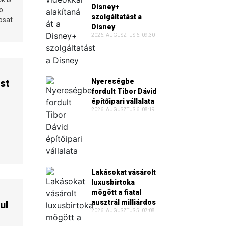
Disney+
o
szolgáltatást a
osat
Disney
2026. AUGUSZTUS 6. 09:30
st
Nyereségbe
fordult Tibor Dávid
építőipari vállalata
2026. AUGUSZTUS 6. 08:19
Lakásokat vásárolt
luxusbirtoka
mögött a fiatal
ausztrál milliárdos
ul
2026. AUGUSZTUS 5. 07:08