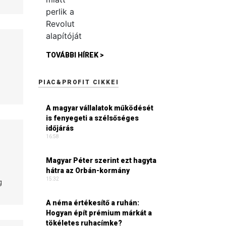
TOVÁBBI HÍREK >
PIAC&PROFIT CIKKEI
A magyar vállalatok működését
is fenyegeti a szélsőséges
időjárás
16:58
Magyar Péter szerint ezt hagyta
hátra az Orbán-kormány
15:32
g
A néma értékesítő a ruhán:
Hogyan épít prémium márkát a
tökéletes ruhacímke?