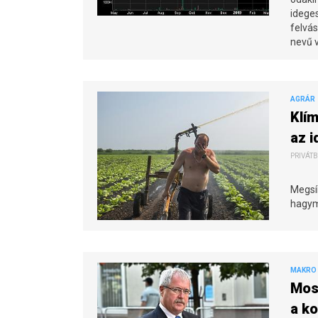
ideges
felvás
nevű 
AGRÁR
Klím
az i
PRIVÁTB
Megsín
hagym
MAKRO 
Mos
a k