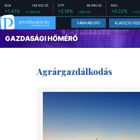
BUX
148 632.55
OTP
46 890.00
MOL
+1.41%
+2.16%
+0.22%
+2 069.00
+990.00
+10.
VÁMHÁBORÚ
KLASSZIS VID
GAZDASÁGI HŐMÉRŐ
Agrárgazdálkodás