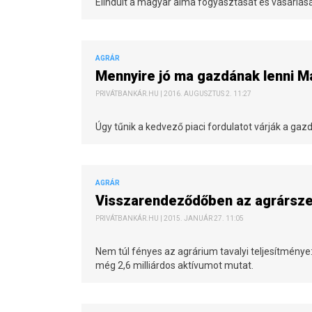
Elindult a magyar alma fogyasztását és vásárlá
AGRÁR
Mennyire jó ma gazdának lenni 
PRIVÁTBANKÁR.HU | 2016. AUGUSZTUS 2. 11:27
Úgy tűnik a kedvező piaci fordulatot várják a gaz
AGRÁR
Visszarendeződőben az agrársz
PRIVÁTBANKÁR.HU | 2015. JANUÁR 27. 11:05
Nem túl fényes az agrárium tavalyi teljesítménye: 
még 2,6 milliárdos aktívumot mutat.