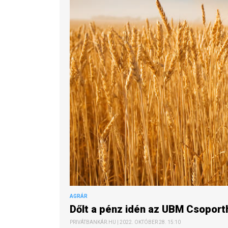
AGRÁR
Dőlt a pénz idén az UBM Csoport
PRIVÁTBANKÁR.HU | 2022. OKTÓBER 28. 15:10