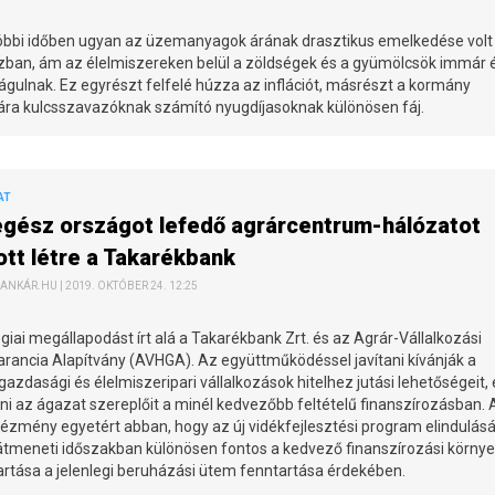
óbbi időben ugyan az üzemanyagok árának drasztikus emelkedése volt
zban, ám az élelmiszereken belül a zöldségek és a gyümölcsök immár 
águlnak. Ez egyrészt felfelé húzza az inflációt, másrészt a kormány
ra kulcsszavazóknak számító nyugdíjasoknak különösen fáj.
AT
egész országot lefedő agrárcentrum-hálózatot
ott létre a Takarékbank
ANKÁR.HU | 2019. OKTÓBER 24. 12:25
giai megállapodást írt alá a Takarékbank Zrt. és az Agrár-Vállalkozási
arancia Alapítvány (AVHGA). Az együttműködéssel javítani kívánják a
zdasági és élelmiszeripari vállalkozások hitelhez jutási lehetőségeit, 
ni az ágazat szereplőit a minél kedvezőbb feltételű finanszírozásban. 
tézmény egyetért abban, hogy az új vidékfejlesztési program elindulásá
 átmeneti időszakban különösen fontos a kedvező finanszírozási körny
rtása a jelenlegi beruházási ütem fenntartása érdekében.