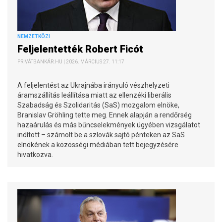
NEMZETKÖZI
Feljelentették Robert Ficót
PRIVÁTBANKÁR.HU | 2026. MÁRCIUS 27. 11:17
A feljelentést az Ukrajnába irányuló vészhelyzeti
áramszállítás leállítása miatt az ellenzéki liberális
Szabadság és Szolidaritás (SaS) mozgalom elnöke,
Branislav Gröhling tette meg. Ennek alapján a rendőrség
hazaárulás és más bűncselekmények ügyében vizsgálatot
indított – számolt be a szlovák sajtó pénteken az SaS
elnökének a közösségi médiában tett bejegyzésére
hivatkozva.