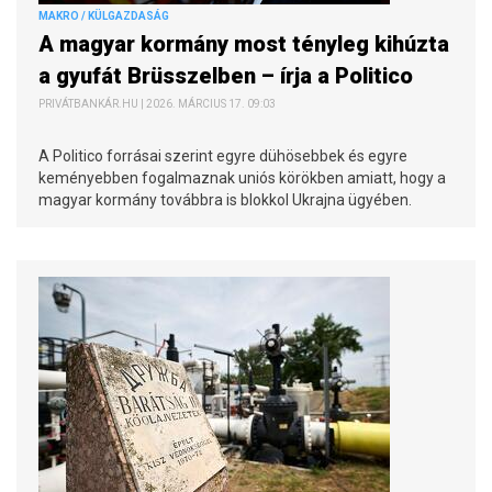
MAKRO / KÜLGAZDASÁG
A magyar kormány most tényleg kihúzta
a gyufát Brüsszelben – írja a Politico
PRIVÁTBANKÁR.HU | 2026. MÁRCIUS 17. 09:03
A Politico forrásai szerint egyre dühösebbek és egyre
keményebben fogalmaznak uniós körökben amiatt, hogy a
magyar kormány továbbra is blokkol Ukrajna ügyében.