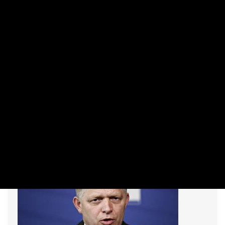
MAKRO / KÜLGAZDASÁG
Kijev elcsúszhatott az olajon? Valami
megint nagyon nem stimmel a vezeték
körül
PRIVÁTBANKÁR.HU | 2026. MÁRCIUS 29. 15:19
A helyzet a szakértő szerint akár tragikomikus is lehetne,
de inkább csak elkeserítő.