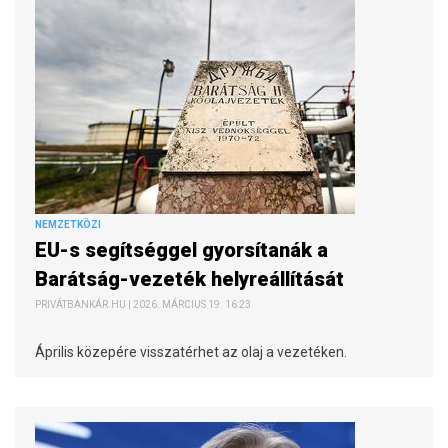
NEMZETKÖZI
EU-s segítséggel gyorsítanák a
Barátság-vezeték helyreállítását
PRIVÁTBANKÁR.HU | 2026. MÁRCIUS 19. 16:23
Április közepére visszatérhet az olaj a vezetéken.