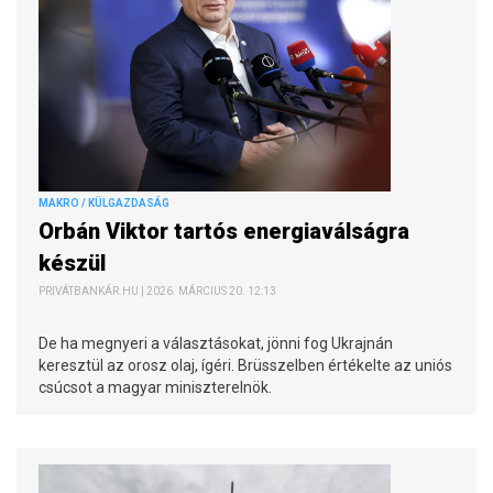
MAKRO / KÜLGAZDASÁG
Orbán Viktor tartós energiaválságra
készül
PRIVÁTBANKÁR.HU | 2026. MÁRCIUS 20. 12:13
De ha megnyeri a választásokat, jönni fog Ukrajnán
keresztül az orosz olaj, ígéri. Brüsszelben értékelte az uniós
csúcsot a magyar miniszterelnök.