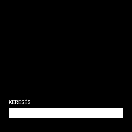
MAKRO / KÜLGAZDASÁG
„Néhány órán belül” újraindul az olaj a
Barátságon Magyarországra
KERESÉS
PRIVÁTBANKÁR.HU | 2026. ÁPRILIS 22. 10:43
Ezt mondta egy ukrán tisztviselő szerda délelőtt.