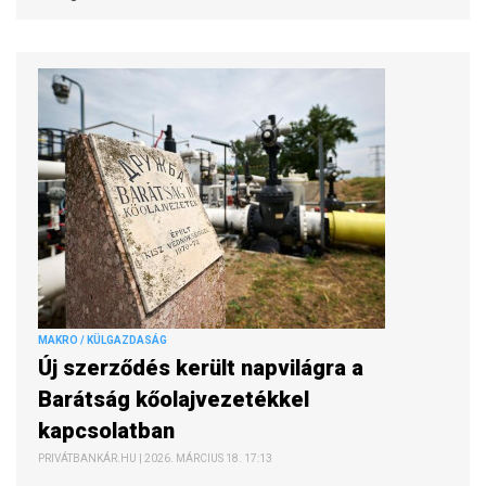
MAKRO / KÜLGAZDASÁG
Új szerződés került napvilágra a
Barátság kőolajvezetékkel
kapcsolatban
PRIVÁTBANKÁR.HU | 2026. MÁRCIUS 18. 17:13