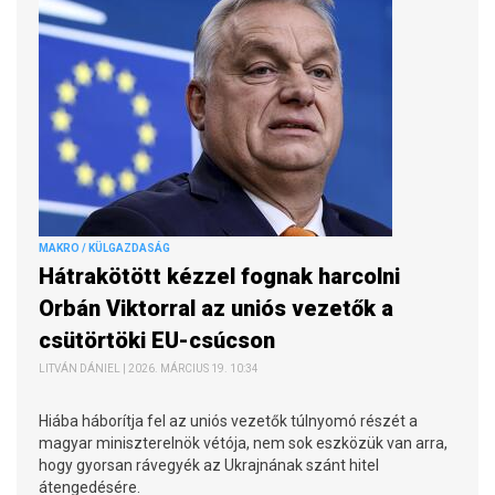
MAKRO / KÜLGAZDASÁG
Hátrakötött kézzel fognak harcolni
Orbán Viktorral az uniós vezetők a
csütörtöki EU-csúcson
LITVÁN DÁNIEL | 2026. MÁRCIUS 19. 10:34
Hiába háborítja fel az uniós vezetők túlnyomó részét a
magyar miniszterelnök vétója, nem sok eszközük van arra,
hogy gyorsan rávegyék az Ukrajnának szánt hitel
átengedésére.