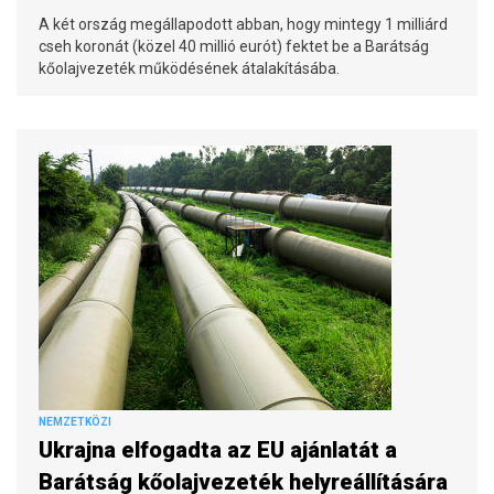
A két ország megállapodott abban, hogy mintegy 1 milliárd
cseh koronát (közel 40 millió eurót) fektet be a Barátság
kőolajvezeték működésének átalakításába.
NEMZETKÖZI
Ukrajna elfogadta az EU ajánlatát a
Barátság kőolajvezeték helyreállítására