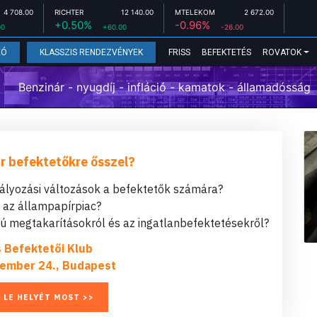
4 708.00
RICHTER
12 140.00
MTELEKOM
2 672.00
+0.50%
-0.96%
00
+60.00
-26.00
FRISS
BEFEKTETÉS
ROVATOK
EÓ
KLASSZIS RENDEZVÉNYEK
Benzinár - nyugdíj - infláció - kamatok - államadósság
r befektetőkre ősszel?
bályozási változások a befektetők számára?
t az állampapírpiac?
 megtakarításokról és az ingatlanbefektetésekről?
s Befektetői Klub
ember 24., Budapest
 LE HELYÉT MOST >>