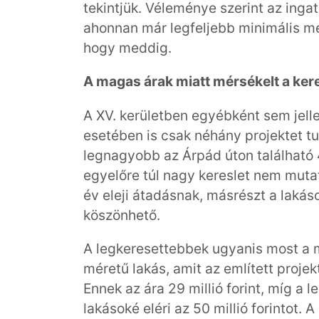
tekintjük. Véleménye szerint az ingat
ahonnan már legfeljebb minimális m
hogy meddig.
A magas árak miatt mérsékelt a kere
A XV. kerületben egyébként sem jelle
esetében is csak néhány projektet tu
legnagyobb az Árpád úton található
egyelőre túl nagy kereslet nem mutat
év eleji átadásnak, másrészt a lakás
köszönhető.
A legkeresettebbek ugyanis most a m
méretű lakás, amit az említett proj
Ennek az ára 29 millió forint, míg a
lakásoké eléri az 50 millió forintot.