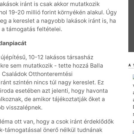
akások iránt is csak akkor mutatkozik
hol 19-20 millió forint környékén alakul. Úgy
g a kereslet a nagyobb lakások iránt is, ha
a támogatás feltételei.
tlanpiacát
újépítésű, 10-12 lakásos társasház
ekre sem mutatkozik - tette hozzá Balla
A 
a Családok Otthonteremtési
ánt szintén nincs túl nagy kereslet. Ez
iroda esetében azt jelenti, hogy havonta
lkoznak, de amikor tájékoztatják őket a
bb visszalépnek.
bléma ott van, hogy a csok iránt érdeklődők
ok-támogatással önerő nélkül tudnának