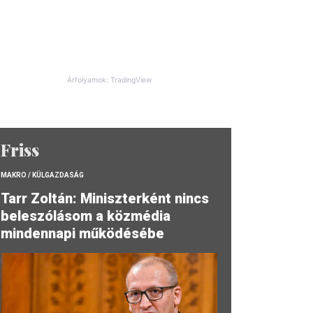
Árfolyamok: TradingView
Friss
MAKRO / KÜLGAZDASÁG
Tarr Zoltán: Miniszterként nincs
beleszólásom a közmédia
mindennapi működésébe