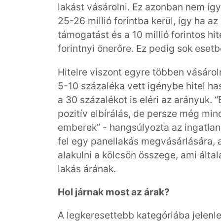
lakást vásárolni. Ez azonban nem így
25-26 millió forintba kerül, így ha az
támogatást és a 10 millió forintos hit
forintnyi önerőre. Ez pedig sok eset
Hitelre viszont egyre többen vásáro
5-10 százaléka vett igénybe hitel has
a 30 százalékot is eléri az arányuk. 
pozitív elbírálás, de persze még mi
emberek” - hangsúlyozta az ingatlank
fel egy panellakás megvásárlására, a
alakulni a kölcsön összege, ami által
lakás árának.
Hol járnak most az árak?
A legkeresettebb kategóriába jelen