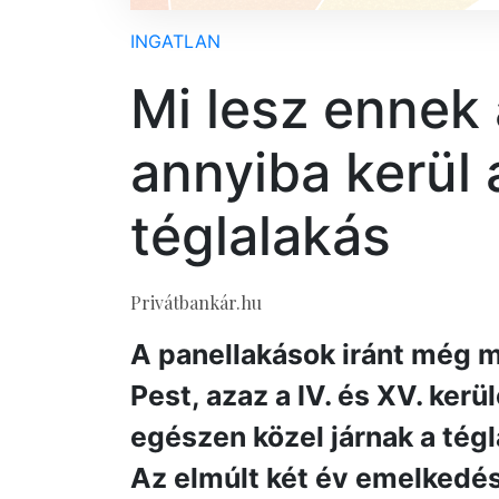
INGATLAN
Mi lesz ennek
annyiba kerül 
téglalakás
Privátbankár.hu
A panellakások iránt még mi
Pest, azaz a IV. és XV. kerü
egészen közel járnak a tég
Az elmúlt két év emelkedés