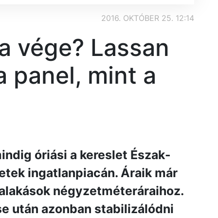
2016. OKTÓBER 25. 12:14
 a vége? Lassan
a panel, mint a
ndig óriási a kereslet Észak-
letek ingatlanpiacán. Áraik már
lalakások négyzetméteráraihoz.
e után azonban stabilizálódni