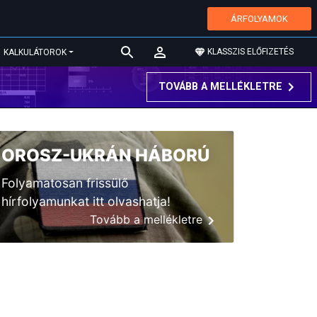
ÁRFOLYAMOK
KLASSZIS ELŐFIZETÉS
KALKULÁTOROK
TOVÁBB A MELLÉKLETRE
OROSZ-UKRÁN HÁBORÚ
Folyamatosan frissülő
hírfolyamunkat itt olvashatja!
Tovább a mellékletre