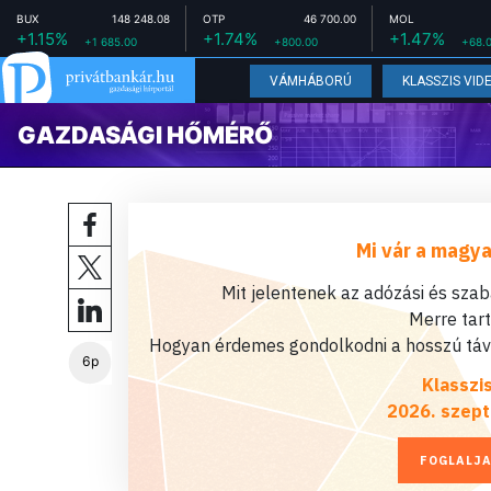
BUX
148 248.08
OTP
46 700.00
MOL
+1.15%
+1.74%
+1.47%
+1 685.00
+800.00
+68.
VÁMHÁBORÚ
KLASSZIS VID
GAZDASÁGI HŐMÉRŐ
Mi vár a magya
Mit jelentenek az adózási és sza
Merre tar
Hogyan érdemes gondolkodni a hosszú távú
6p
Klasszi
2026. szept
FOGLALJA