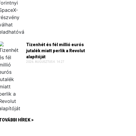
Tizenhét és fél millió eurós
jutalék miatt perlik a Revolut
alapítóját
2026. AUGUSZTUS 4. 14:27
TOVÁBBI HÍREK >