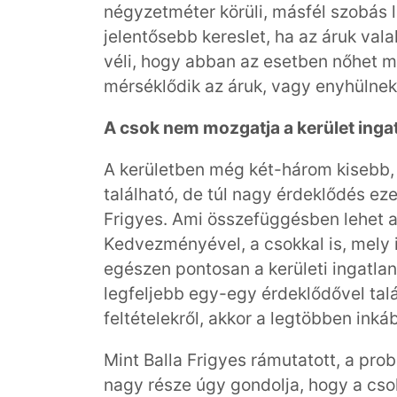
négyzetméter körüli, másfél szobás l
jelentősebb kereslet, ha az áruk vala
véli, hogy abban az esetben nőhet me
mérséklődik az áruk, vagy enyhülnek 
A csok nem mozgatja a kerület inga
A kerületben még két-három kisebb, 
található, de túl nagy érdeklődés ez
Frigyes. Ami összefüggésben lehet 
Kedvezményével, a csokkal is, mely ir
egészen pontosan a kerületi ingatlan
legfeljebb egy-egy érdeklődővel talá
feltételekről, akkor a legtöbben inká
Mint Balla Frigyes rámutatott, a pro
nagy része úgy gondolja, hogy a cs