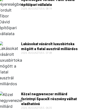
építőipari vállalata
2026. AUGUSZTUS 6. 08:19
Lakásokat vásárolt luxusbirtoka
mögött a fiatal ausztrál milliárdos
2026. AUGUSZTUS 5. 07:08
Közel negyvenezer milliárd
forintnyi SpaceX-részvény válhat
eladhatóvá
2026. AUGUSZTUS 5. 06:35