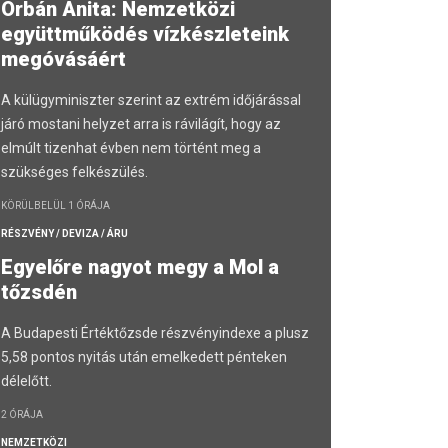
Orbán Anita: Nemzetközi
együttműködés vízkészleteink
megóvásáért
A külügyminiszter szerint az extrém időjárással
járó mostani helyzet arra is rávilágít, hogy az
elmúlt tizenhat évben nem történt meg a
szükséges felkészülés.
KÖRÜLBELÜL 1 ÓRÁJA
RÉSZVÉNY / DEVIZA / ÁRU
Egyelőre nagyot megy a Mol a
tőzsdén
A Budapesti Értéktőzsde részvényindexe a plusz
5,58 pontos nyitás után emelkedett pénteken
délelőtt.
2 ÓRÁJA
NEMZETKÖZI