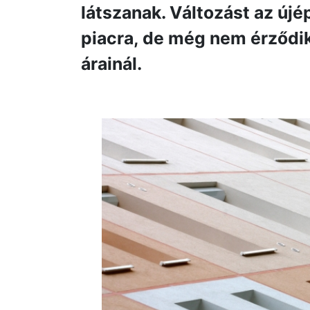
látszanak. Változást az újé
piacra, de még nem érződik
árainál.