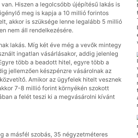
 van. Hiszen a legolcsóbb újépítésű lakás is
 igénylő meg is kapja a 10 millió forintos
elt, akkor is szüksége lenne legalább 5 millió
ben nem áll rendelkezésére.
lnak lakás. Míg két éve még a vevők mintegy
znált ingatlan vásárlásakor, addig jelenleg
“Egyre több a beadott hitel, egyre több a
ndig jellemzően készpénzre vásárolnak az
özvetítő. Amikor az ügyfelek hitelt vesznek
kkor 7-8 millió forint környékén szokott
ában a felét teszi ki a megvásárolni kívánt
leg a másfél szobás, 35 négyzetméteres