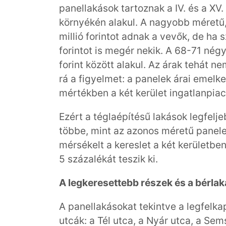
panellakások tartoznak a IV. és a XV. 
környékén alakul. A nagyobb méretű
millió forintot adnak a vevők, de ha s
forintot is megér nekik. A 68-71 nég
forint között alakul. Az árak tehát n
rá a figyelmet: a panelek árai emelk
mértékben a két kerület ingatlanpiac
Ezért a téglaépítésű lakások legfelj
többe, mint az azonos méretű panelek
mérsékelt a kereslet a két kerületb
5 százalékát teszik ki.
A legkeresettebb részek és a bérla
A panellakásokat tekintve a legfelk
utcák: a Tél utca, a Nyár utca, a Sem