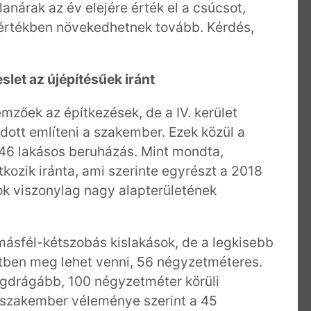
lanárak az év elejére érték el a csúcsot,
értékben növekedhetnek tovább. Kérdés,
slet az újépítésűek iránt
mzőek az építkezések, de a IV. kerület
dott említeni a szakember. Ezek közül a
 46 lakásos beruházás. Mint mondta,
kozik iránta, ami szerinte egyrészt a 2018
ok viszonylag nagy alapterületének
ásfél-kétszobás kislakások, de a legkisebb
ektben meg lehet venni, 56 négyzetméteres.
 legdrágább, 100 négyzetméter körüli
 A szakember véleménye szerint a 45