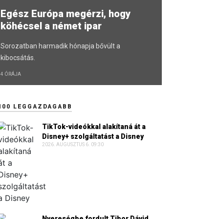
Egész Európa megérzi, hogy
köhécsel a német ipar
Sorozatban harmadik hónapja bővült a
kibocsátás.
4 ÓRÁJA
100 LEGGAZDAGABB
TikTok-videókkal alakítaná át a
Disney+ szolgáltatást a Disney
2026. AUGUSZTUS 6. 09:30
Nyereségbe fordult Tibor Dávid