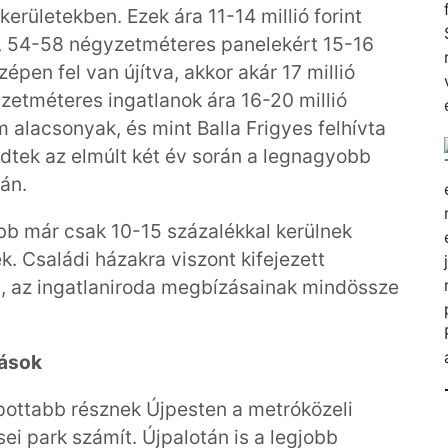
kerületekben. Ezek ára 11-14 millió forint
, 54-58 négyzetméteres panelekért 15-16
zépen fel van újítva, akkor akár 17 millió
yzetméteres ingatlanok ára 16-20 millió
em alacsonyak, és mint Balla Frigyes felhívta
edtek az elmúlt két év során a legnagyobb
án.
ebb már csak 10-15 százalékkal kerülnek
. Családi házakra viszont kifejezett
en, az ingatlaniroda megbízásainak mindössze
kások
apottabb résznek Újpesten a metróközeli
sei park számít. Újpalotán is a legjobb