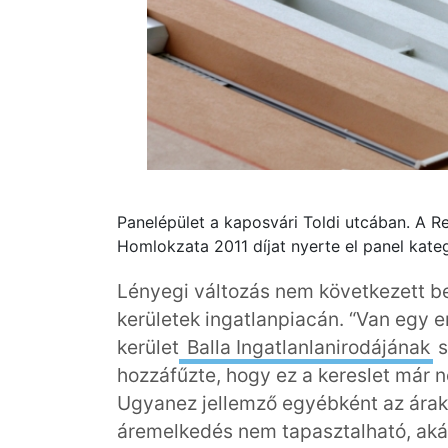
Panelépület a kaposvári Toldi utcában. A Re
Homlokzata 2011 díjat nyerte el panel kate
Lényegi változás nem következett be a
kerületek ingatlanpiacán. “Van egy erő
kerület
Balla Ingatlanlanirodájának
s
hozzáfűzte, hogy ez a kereslet már 
Ugyanez jellemző egyébként az árak
áremelkedés nem tapasztalható, akár