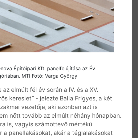
nova Építőipari Kft. panelfelújítása az Év
góriában. MTI Fotó: Varga György
z elmúlt fél év során a IV. és a XV.
s kereslet” - jelezte Balla Frigyes, a két
zakmai vezetője, aki azonban azt is
nem nőtt tovább az elmúlt néhány hónapban.
ra is, vagyis számottevő mértékű
 a panellakásokat, akár a téglalakásokat