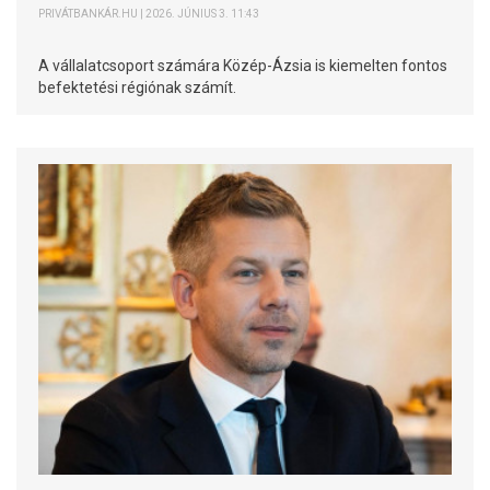
PRIVÁTBANKÁR.HU | 2026. JÚNIUS 3. 11:43
A vállalatcsoport számára Közép-Ázsia is kiemelten fontos
befektetési régiónak számít.