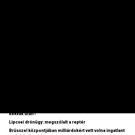
Ezt biztosan kiteszi a Mol az ablakba: évek óta nem
történt ilyen
KÖRÜLBELÜL 1 ÓRÁJA
Tehetetlenek voltak az ukránok, célba találtak az orosz
drónok
2 ÓRÁJA
Egész Európa megérzi, hogy köhécsel a német ipar
2 ÓRÁJA
Hatalmas pénzbüntetésre ítélték a Metát
3 ÓRÁJA
MFOR.HU TOP24
Nem léphetnek a magyar hatóságok a külföldi utazási
iroda ügyében
Ennyi forintot kell most adni egy euróért
Bod Péter Ákos: Vagyonkezelés közérdekből: mi jön a
kekvák után?
Lipcsei drónügy: megszólalt a reptér
Brüsszel központjában milliárdokért vett volna ingatlant