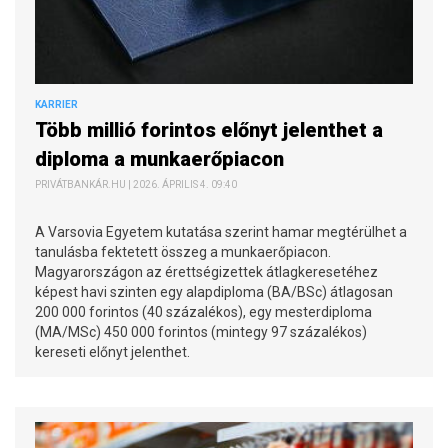
KARRIER
Több millió forintos előnyt jelenthet a
diploma a munkaerőpiacon
PRIVÁTBANKÁR.HU | 2026. ÁPRILIS 4. 09:40
A Varsovia Egyetem kutatása szerint hamar megtérülhet a
tanulásba fektetett összeg a munkaerőpiacon.
Magyarországon az érettségizettek átlagkeresetéhez
képest havi szinten egy alapdiploma (BA/BSc) átlagosan
200 000 forintos (40 százalékos), egy mesterdiploma
(MA/MSc) 450 000 forintos (mintegy 97 százalékos)
kereseti előnyt jelenthet.