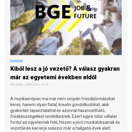
KARRIER
Kiből lesz a jó vezető? A válasz gyakran
már az egyetemi években eldől
PR | 2026. JÚNIUS 20. 15:19
A munkaerőpiac ma már nem csupán frissdiplomásokat
keres, hanem olyan fiatal, kreatív gondolkodókat, akik
gyakorlati tapasztalattal és azonnal hasznosítható,
frisskészségekkel rendelkeznek. Ezért egyre több vállalat
fordul az egyetemek felé, hiszen a jövő munkatársainak és
vezetőinek karrierje sokszor már a hallgatói évek alatt