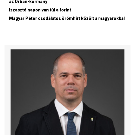
az Orbán-kormány
Izzasztó napon van túl a forint
Magyar Péter csodálatos örömhírt közölt a magyarokkal