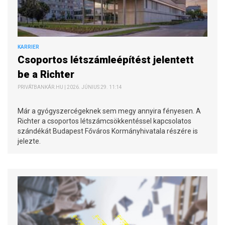
KARRIER
Csoportos létszámleépítést jelentett
be a Richter
PRIVÁTBANKÁR.HU | 2026. JÚNIUS 29. 11:14
Már a gyógyszercégeknek sem megy annyira fényesen. A
Richter a csoportos létszámcsökkentéssel kapcsolatos
szándékát Budapest Főváros Kormányhivatala részére is
jelezte.