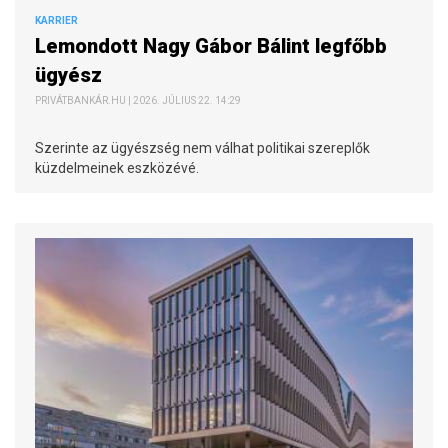
KARRIER
Lemondott Nagy Gábor Bálint legfőbb
ügyész
PRIVÁTBANKÁR.HU | 2026. JÚLIUS 22. 14:29
Szerinte az ügyészség nem válhat politikai szereplők
küzdelmeinek eszközévé.