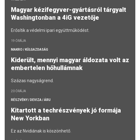
Magyar kézifegyver-gyártásról tárgyalt
Washingtonban a 4iG vezetője
Erősítik a védelmi ipari együttműködést.
19 ÓRÁJA
MAKRO / KÜLGAZDASÁG
Kiderült, mennyi magyar áldozata volt az
embertelen hőhullámnak
Százas nagyságrend.
20 ÓRÁJA
RÉSZVÉNY / DEVIZA / ÁRU
Kitartott a techrészvények jó formája
New Yorkban
Ez az Nvidiának is köszönhető.