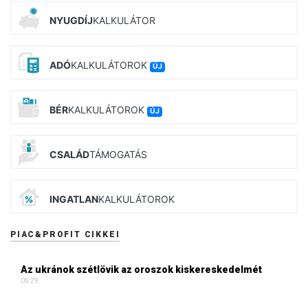
NYUGDÍJ
KALKULÁTOR
ADÓ
KALKULÁTOROK
ÚJ
BÉR
KALKULÁTOROK
ÚJ
CSALÁD
TÁMOGATÁS
INGATLAN
KALKULÁTOROK
PIAC&PROFIT CIKKEI
Az ukránok szétlövik az oroszok kiskereskedelmét
05:29