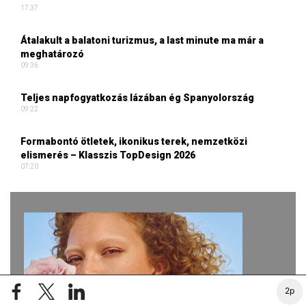
17:37
Átalakult a balatoni turizmus, a last minute ma már a
meghatározó
09:36
Teljes napfogyatkozás lázában ég Spanyolország
09:22
Formabontó ötletek, ikonikus terek, nemzetközi
elismerés – Klasszis TopDesign 2026
07:20
2p