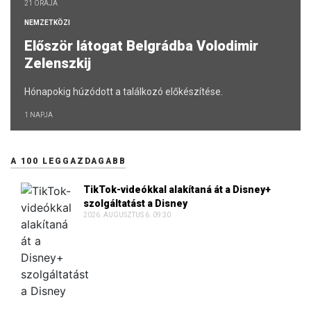
21 ÓRÁJA
NEMZETKÖZI
Először látogat Belgrádba Volodimir
Zelenszkij
Hónapokig húzódott a találkozó előkészítése.
1 NAPJA
A 100 LEGGAZDAGABB
TikTok-videókkal alakítaná át a Disney+
szolgáltatást a Disney
2026. AUGUSZTUS 6. 09:30