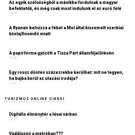
Az egyik szélsőségből a másikba fordulnak a magyar
befektetők, és még csak most indulunk el az euró felé
16:56
A Ryanair behúzza a féket a Mol által kiszemelt szerbiai
kőolajfinomító miatt
14:12
A papírforma győzött a Tisza Párt államfőjelölésén
13:48
Egy rossz döntés százezrekbe kerülhet: mit ne tegyen,
ha bajba kerül az utazási irodája?
11:57
TURIZMUS ONLINE CIKKEI
Digitális élménytér a lévai várban
18:10
Vaddisznó a metróban???