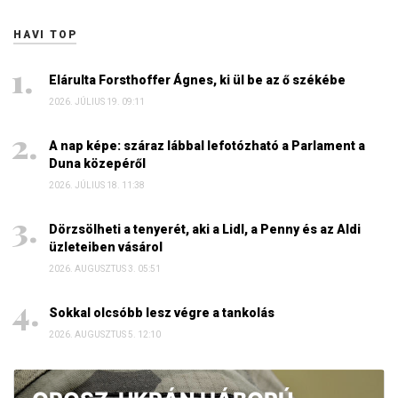
HAVI TOP
Elárulta Forsthoffer Ágnes, ki ül be az ő székébe
2026. JÚLIUS 19. 09:11
A nap képe: száraz lábbal lefotózható a Parlament a
Duna közepéről
2026. JÚLIUS 18. 11:38
Dörzsölheti a tenyerét, aki a Lidl, a Penny és az Aldi
üzleteiben vásárol
2026. AUGUSZTUS 3. 05:51
Sokkal olcsóbb lesz végre a tankolás
2026. AUGUSZTUS 5. 12:10