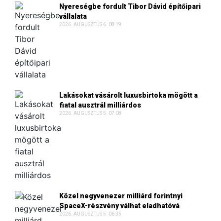
Nyereségbe fordult Tibor Dávid építőipari
vállalata
2026. AUGUSZTUS 6. 08:19
Lakásokat vásárolt luxusbirtoka mögött a
fiatal ausztrál milliárdos
2026. AUGUSZTUS 5. 07:08
Közel negyvenezer milliárd forintnyi
SpaceX-részvény válhat eladhatóvá
2026. AUGUSZTUS 5. 06:35