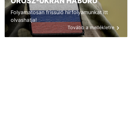
OROSZ-UKRÁN HÁBORÚ
Folyamatosan frissülő hírfolyamunkat itt
olvashatja!
Tovább a mellékletre