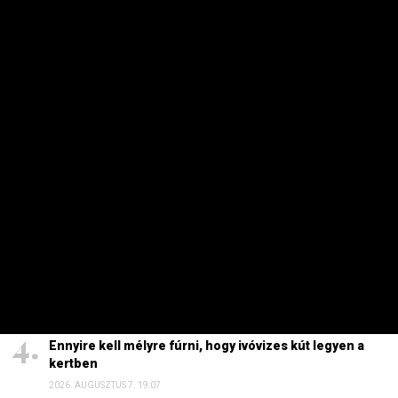
HETI TOP
Dörzsölheti a tenyerét, aki a Lidl, a Penny és az Aldi
üzleteiben vásárol
2026. AUGUSZTUS 3. 05:51
Sokkal olcsóbb lesz végre a tankolás
2026. AUGUSZTUS 5. 12:10
Energiaválság: nem akármi történt Pakson, Magyar
Péter a helyszínre tart – frissítve
2026. AUGUSZTUS 4. 08:19
Ennyire kell mélyre fúrni, hogy ivóvizes kút legyen a
kertben
2026. AUGUSZTUS 7. 19:07