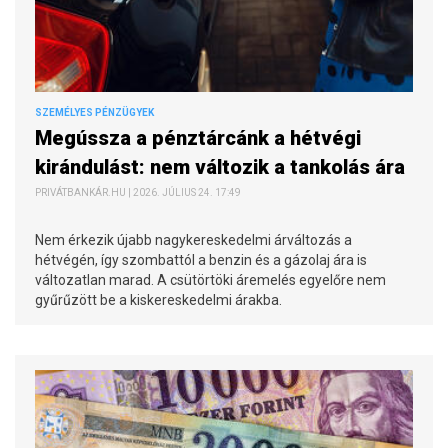
SZEMÉLYES PÉNZÜGYEK
Megússza a pénztárcánk a hétvégi
kirándulást: nem változik a tankolás ára
PRIVÁTBANKÁR.HU | 2026. JÚLIUS 24. 17:49
Nem érkezik újabb nagykereskedelmi árváltozás a
hétvégén, így szombattól a benzin és a gázolaj ára is
változatlan marad. A csütörtöki áremelés egyelőre nem
gyűrűzött be a kiskereskedelmi árakba.