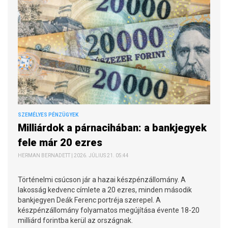
SZEMÉLYES PÉNZÜGYEK
Milliárdok a párnacihában: a bankjegyek
fele már 20 ezres
HERMAN BERNADETT | 2026. JÚLIUS 21. 05:44
Történelmi csúcson jár a hazai készpénzállomány. A
lakosság kedvenc címlete a 20 ezres, minden második
bankjegyen Deák Ferenc portréja szerepel. A
készpénzállomány folyamatos megújítása évente 18-20
milliárd forintba kerül az országnak.