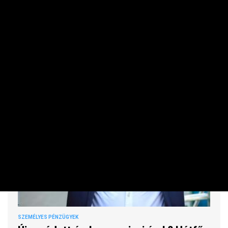
Az állami nyugdíj nem biztos, hogy elegendő lesz, emiatt
határozott sok magyar.
SZEMÉLYES PÉNZÜGYEK