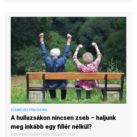
SZEMÉLYES PÉNZÜGYEK
A hullazsákon nincsen zseb – haljunk
meg inkább egy fillér nélkül?
EIDENPENZ JÓZSEF | 2026. JÚLIUS 20. 14:29