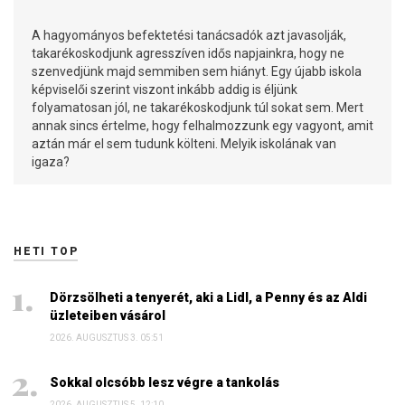
A hagyományos befektetési tanácsadók azt javasolják,
takarékoskodjunk agresszíven idős napjainkra, hogy ne
szenvedjünk majd semmiben sem hiányt. Egy újabb iskola
képviselői szerint viszont inkább addig is éljünk
folyamatosan jól, ne takarékoskodjunk túl sokat sem. Mert
annak sincs értelme, hogy felhalmozzunk egy vagyont, amit
aztán már el sem tudunk költeni. Melyik iskolának van
igaza?
HETI TOP
Dörzsölheti a tenyerét, aki a Lidl, a Penny és az Aldi
üzleteiben vásárol
2026. AUGUSZTUS 3. 05:51
Sokkal olcsóbb lesz végre a tankolás
2026. AUGUSZTUS 5. 12:10