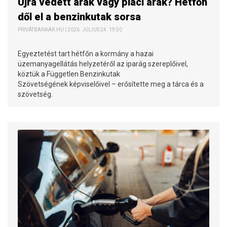
Újra védett árak vagy piaci árak? Hétfőn
dől el a benzinkutak sorsa
PRIVÁTBANKÁR.HU | 2026. JÚLIUS 24. 19:50
Egyeztetést tart hétfőn a kormány a hazai
üzemanyagellátás helyzetéről az iparág szereplőivel,
köztük a Független Benzinkutak
Szövetségének képviselőivel – erősítette meg a tárca és a
szövetség.