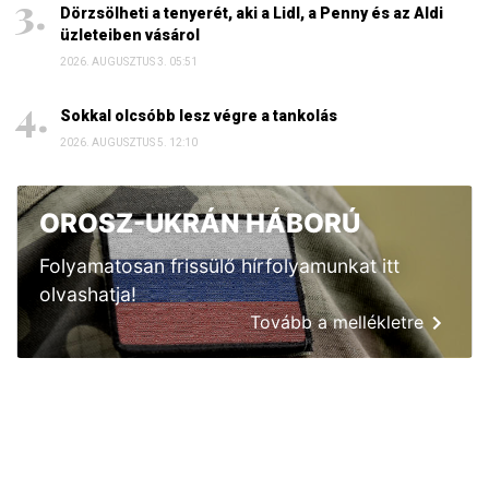
Dörzsölheti a tenyerét, aki a Lidl, a Penny és az Aldi
üzleteiben vásárol
2026. AUGUSZTUS 3. 05:51
Sokkal olcsóbb lesz végre a tankolás
2026. AUGUSZTUS 5. 12:10
OROSZ-UKRÁN HÁBORÚ
Folyamatosan frissülő hírfolyamunkat itt
olvashatja!
Tovább a mellékletre