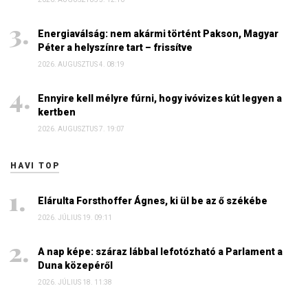
Energiaválság: nem akármi történt Pakson, Magyar
Péter a helyszínre tart – frissítve
2026. AUGUSZTUS 4. 08:19
Ennyire kell mélyre fúrni, hogy ivóvizes kút legyen a
kertben
2026. AUGUSZTUS 7. 19:07
HAVI TOP
Elárulta Forsthoffer Ágnes, ki ül be az ő székébe
2026. JÚLIUS 19. 09:11
A nap képe: száraz lábbal lefotózható a Parlament a
Duna közepéről
2026. JÚLIUS 18. 11:38