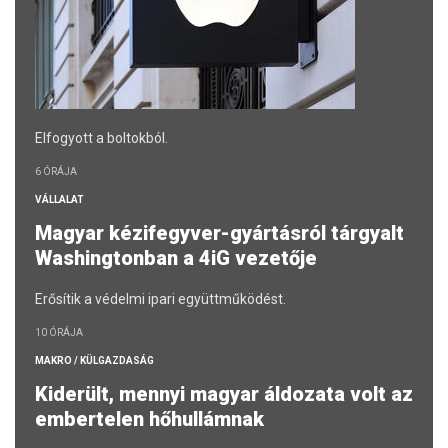
Elfogyott a boltokból.
6 ÓRÁJA
VÁLLALAT
Magyar kézifegyver-gyártásról tárgyalt
Washingtonban a 4iG vezetője
Erősítik a védelmi ipari együttműködést.
10 ÓRÁJA
MAKRO / KÜLGAZDASÁG
Kiderült, mennyi magyar áldozata volt az
embertelen hőhullámnak