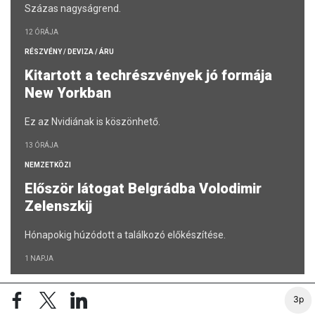
Százas nagyságrend.
12 ÓRÁJA
RÉSZVÉNY / DEVIZA / ÁRU
Kitartott a techrészvények jó formája
New Yorkban
Ez az Nvidiának is köszönhető.
13 ÓRÁJA
NEMZETKÖZI
Először látogat Belgrádba Volodimir
Zelenszkij
Hónapokig húzódott a találkozó előkészítése.
1 NAPJA
3p
A 100 LEGGAZDAGABB