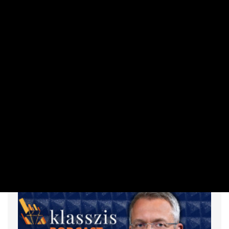
SZEMÉLYES PÉNZÜGYEK
Erdőtűz a nyaralás közelében: mikor
véd és mikor nem az utasbiztosítás?
HARGITAI-SZABÓ KATA | 2026. AUGUSZTUS 2. 05:54
Európa kedvelt nyári úti céljai közül több helyszínen is súlyos
erdőtüzek pusztítanak, több ezer embert kellett evakuálni
az üdülőövezetekből is. A hőhullámok és a tartós szárazság
miatt a jelenség egyre inkább a nyári szezon visszatérő
velejárója, főleg Dél-Európában.