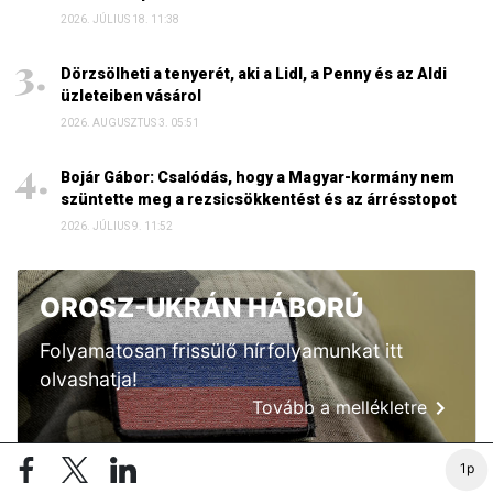
2026. JÚLIUS 18. 11:38
Dörzsölheti a tenyerét, aki a Lidl, a Penny és az Aldi
üzleteiben vásárol
2026. AUGUSZTUS 3. 05:51
Bojár Gábor: Csalódás, hogy a Magyar-kormány nem
szüntette meg a rezsicsökkentést és az árrésstopot
2026. JÚLIUS 9. 11:52
OROSZ-UKRÁN HÁBORÚ
Folyamatosan frissülő hírfolyamunkat itt
olvashatja!
Tovább a mellékletre
1p