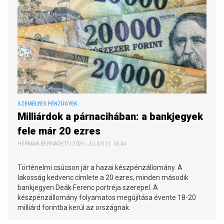
SZEMÉLYES PÉNZÜGYEK
Milliárdok a párnacihában: a bankjegyek
fele már 20 ezres
HERMAN BERNADETT | 2026. JÚLIUS 21. 05:44
Történelmi csúcson jár a hazai készpénzállomány. A
lakosság kedvenc címlete a 20 ezres, minden második
bankjegyen Deák Ferenc portréja szerepel. A
készpénzállomány folyamatos megújítása évente 18-20
milliárd forintba kerül az országnak.