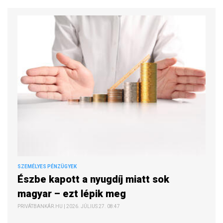
SZEMÉLYES PÉNZÜGYEK
Észbe kapott a nyugdíj miatt sok
magyar – ezt lépik meg
PRIVÁTBANKÁR.HU | 2026. JÚLIUS 27. 08:47