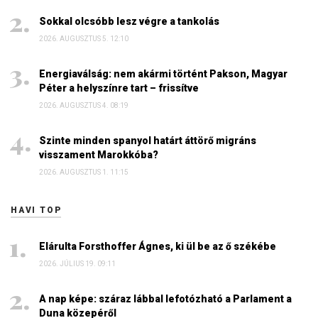
Sokkal olcsóbb lesz végre a tankolás
2026. AUGUSZTUS 5. 12:10
Energiaválság: nem akármi történt Pakson, Magyar
Péter a helyszínre tart – frissítve
2026. AUGUSZTUS 4. 08:19
Szinte minden spanyol határt áttörő migráns
visszament Marokkóba?
2026. AUGUSZTUS 1. 11:15
HAVI TOP
Elárulta Forsthoffer Ágnes, ki ül be az ő székébe
2026. JÚLIUS 19. 09:11
A nap képe: száraz lábbal lefotózható a Parlament a
Duna közepéről