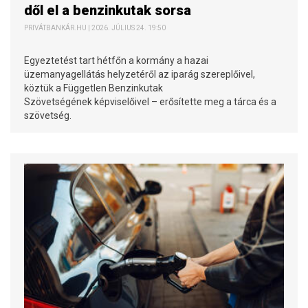
dől el a benzinkutak sorsa
PRIVÁTBANKÁR.HU | 2026. JÚLIUS 24. 19:50
Egyeztetést tart hétfőn a kormány a hazai
üzemanyagellátás helyzetéről az iparág szereplőivel,
köztük a Független Benzinkutak
Szövetségének képviselőivel – erősítette meg a tárca és a
szövetség.