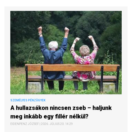
SZEMÉLYES PÉNZÜGYEK
A hullazsákon nincsen zseb – haljunk
meg inkább egy fillér nélkül?
EIDENPENZ JÓZSEF | 2026. JÚLIUS 20. 14:29