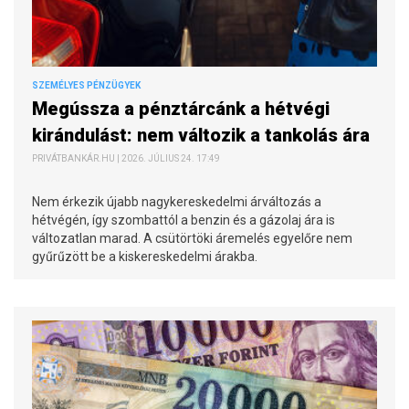
SZEMÉLYES PÉNZÜGYEK
Megússza a pénztárcánk a hétvégi
kirándulást: nem változik a tankolás ára
PRIVÁTBANKÁR.HU | 2026. JÚLIUS 24. 17:49
Nem érkezik újabb nagykereskedelmi árváltozás a
hétvégén, így szombattól a benzin és a gázolaj ára is
változatlan marad. A csütörtöki áremelés egyelőre nem
gyűrűzött be a kiskereskedelmi árakba.