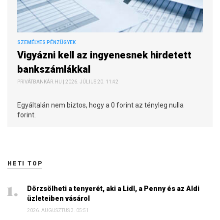
SZEMÉLYES PÉNZÜGYEK
Vigyázni kell az ingyenesnek hirdetett
bankszámlákkal
PRIVÁTBANKÁR.HU | 2026. JÚLIUS 20. 11:42
Egyáltalán nem biztos, hogy a 0 forint az tényleg nulla
forint.
HETI TOP
Dörzsölheti a tenyerét, aki a Lidl, a Penny és az Aldi
üzleteiben vásárol
2026. AUGUSZTUS 3. 05:51