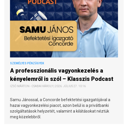
SZEMÉLYES PÉNZÜGYEK
A professzionális vagyonkezelés a
kényelemről is szól – Klasszis Podcast
IZSÓ MÁRTON - CSABAI KÁROLY | 2026. JÚLIUS 27. 10:16
Samu Jánossal, a Concorde befektetési igazgatójával a
hazai vagyonkezelési piacot, azon belül is a privátbanki
szolgáltatások helyzetét, valamint a kilátásokat néztük
meg közelebbről.