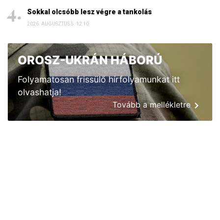
Sokkal olcsóbb lesz végre a tankolás
2026. AUGUSZTUS 5. 12:10
OROSZ-UKRÁN HÁBORÚ
Folyamatosan frissülő hírfolyamunkat itt
olvashatja!
Tovább a mellékletre