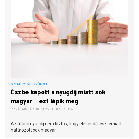
SZEMÉLYES PÉNZÜGYEK
Észbe kapott a nyugdíj miatt sok
magyar – ezt lépik meg
PRIVÁTBANKÁR.HU | 2026. JÚLIUS 27. 08:47
Az állami nyugdíj nem biztos, hogy elegendő lesz, emiatt
határozott sok magyar.