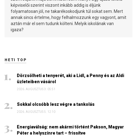
képviselői szerint viszont inkább addig is éljünk
folyamatosan jól, ne takarékoskodjunk túl sokat sem. Mert
annak sincs értelme, hogy felhalmozzunk egy vagyont, amit
aztán már el sem tudunk költeni. Melyik iskolának van
igaza?
HETI TOP
Dörzsölheti a tenyerét, aki a Lidl, a Penny és az Aldi
üzleteiben vásárol
2026. AUGUSZTUS 3. 05:51
Sokkal olcsóbb lesz végre a tankolás
2026. AUGUSZTUS 5. 12:10
Energiaválság: nem akármi történt Pakson, Magyar
Péter a helyszínre tart – frissítve