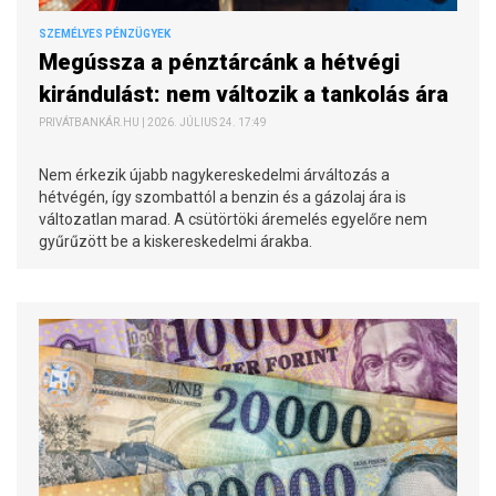
SZEMÉLYES PÉNZÜGYEK
Megússza a pénztárcánk a hétvégi
kirándulást: nem változik a tankolás ára
PRIVÁTBANKÁR.HU | 2026. JÚLIUS 24. 17:49
Nem érkezik újabb nagykereskedelmi árváltozás a
hétvégén, így szombattól a benzin és a gázolaj ára is
változatlan marad. A csütörtöki áremelés egyelőre nem
gyűrűzött be a kiskereskedelmi árakba.