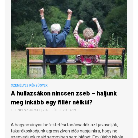
SZEMÉLYES PÉNZÜGYEK
A hullazsákon nincsen zseb – haljunk
meg inkább egy fillér nélkül?
EIDENPENZ JÓZSEF | 2026. JÚLIUS 20. 14:29
A hagyományos befektetési tanácsadók azt javasolják,
takarékoskodjunk agresszíven idős napjainkra, hogy ne
szenvedjünk majd semmiben sem hiányt. Egy újabb iskola