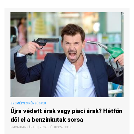
SZEMÉLYES PÉNZÜGYEK
Újra védett árak vagy piaci árak? Hétfőn
dől el a benzinkutak sorsa
PRIVÁTBANKÁR.HU | 2026. JÚLIUS 24. 19:50