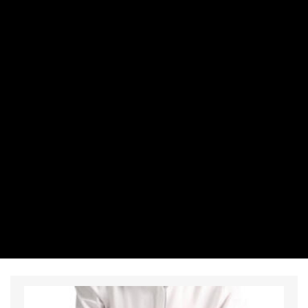
SZEMÉLYES PÉNZÜGYEK
A professzionális vagyonkezelés a
kényelemről is szól – Klasszis Podcast
IZSÓ MÁRTON - CSABAI KÁROLY | 2026. JÚLIUS 27. 10:16
Samu Jánossal, a Concorde befektetési igazgatójával a
hazai vagyonkezelési piacot, azon belül is a privátbanki
szolgáltatások helyzetét, valamint a kilátásokat néztük
meg közelebbről.