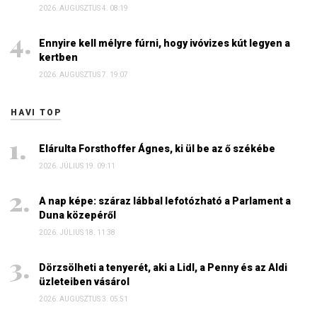
2026. AUGUSZTUS 4. 08:19
Ennyire kell mélyre fúrni, hogy ivóvizes kút legyen a
kertben
2026. AUGUSZTUS 7. 19:07
HAVI TOP
Elárulta Forsthoffer Ágnes, ki ül be az ő székébe
2026. JÚLIUS 19. 09:11
A nap képe: száraz lábbal lefotózható a Parlament a
Duna közepéről
2026. JÚLIUS 18. 11:38
Dörzsölheti a tenyerét, aki a Lidl, a Penny és az Aldi
üzleteiben vásárol
2026. AUGUSZTUS 3. 05:51