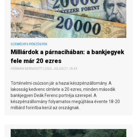
SZEMÉLYES PÉNZÜGYEK
Milliárdok a párnacihában: a bankjegyek
fele már 20 ezres
HERMAN BERNADETT | 2026. JÚLIUS 21. 05:44
Történelmi csúcson jár a hazai készpénzállomány. A
lakosság kedvenc címlete a 20 ezres, minden második
bankjegyen Deák Ferenc portréja szerepel. A
készpénzállomány folyamatos megújítása évente 18-20
milliárd forintba kerül az országnak.