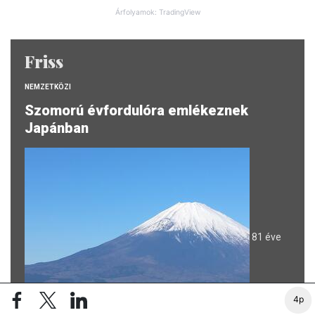
Árfolyamok: TradingView
Friss
NEMZETKÖZI
Szomorú évfordulóra emlékeznek
Japánban
81 éve
4p