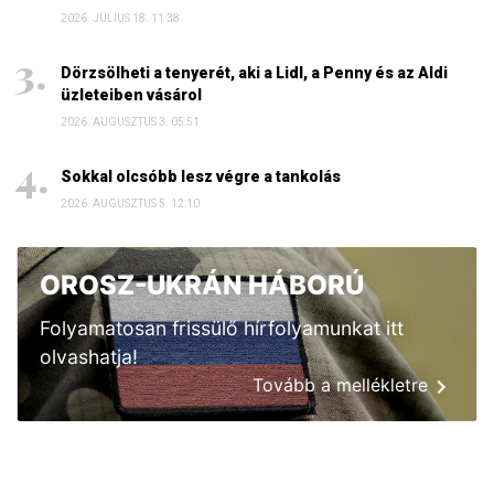
2026. JÚLIUS 18. 11:38
Dörzsölheti a tenyerét, aki a Lidl, a Penny és az Aldi
üzleteiben vásárol
2026. AUGUSZTUS 3. 05:51
Sokkal olcsóbb lesz végre a tankolás
2026. AUGUSZTUS 5. 12:10
OROSZ-UKRÁN HÁBORÚ
Folyamatosan frissülő hírfolyamunkat itt
olvashatja!
Tovább a mellékletre