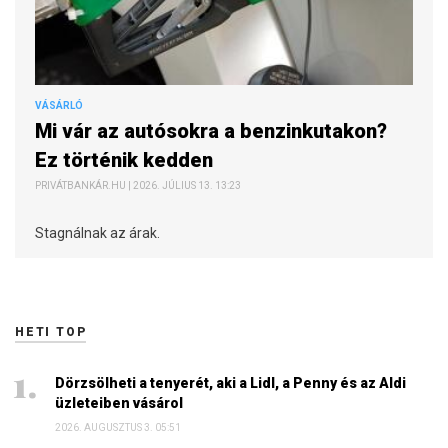
VÁSÁRLÓ
Mi vár az autósokra a benzinkutakon?
Ez történik kedden
PRIVÁTBANKÁR.HU | 2026. JÚLIUS 13. 13:23
Stagnálnak az árak.
HETI TOP
Dörzsölheti a tenyerét, aki a Lidl, a Penny és az Aldi
üzleteiben vásárol
2026. AUGUSZTUS 3. 05:51