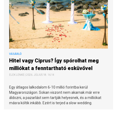
VÁSÁRLÓ
Hitel vagy Ciprus? Így spórolhat meg
milliókat a fenntartható esküvővel
ELEK LENKE | 2026. JÚLIUS 18. 16:14
Egy átlagos lalkodalom 6-10 millió forintba kerül
Magyarországon. Sokan viszont nem akarnak már erre
áldozni, a pazarlást sem tartják helyesnek, és a milliókat
másra költik inkább. Ezért is terjed a slow wedding.