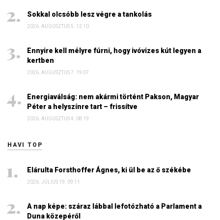
Sokkal olcsóbb lesz végre a tankolás
2026. AUGUSZTUS 5. 12:10
Ennyire kell mélyre fúrni, hogy ivóvizes kút legyen a
kertben
2026. AUGUSZTUS 7. 19:07
Energiaválság: nem akármi történt Pakson, Magyar
Péter a helyszínre tart – frissítve
2026. AUGUSZTUS 4. 08:19
HAVI TOP
Elárulta Forsthoffer Ágnes, ki ül be az ő székébe
2026. JÚLIUS 19. 09:11
A nap képe: száraz lábbal lefotózható a Parlament a
Duna közepéről