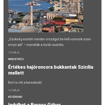
„Szükség esetén minden országot be kell vonnunk ezen
ernyő alá” – mondták a török vezetés.
10 ÓRÁJA
NEMZETKÖZI
Értékes hajóroncsra bukkantak Szicília
mellett
Bort is vitt a kereskedő.
12 ÓRÁJA
KÖZÉRDEKŰ
Indulhat a Baross Gábor