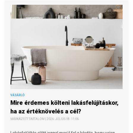
VÁSÁRLÓ
Mire érdemes költeni lakásfelújításkor,
ha az értéknövelés a cél?
MÁRKÁZOTT TARTALOM | 2026. JÚLIUS 18. 11:06
Lakásfelújítás előtt joggal merül fel a kérdés, hogy vajon