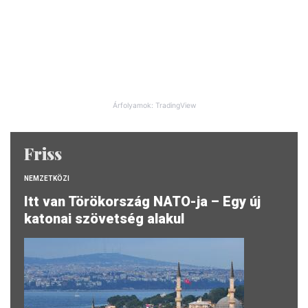
Árfolyamok: TradingView
Friss
NEMZETKÖZI
Itt van Törökország NATO-ja – Egy új
katonai szövetség alakul