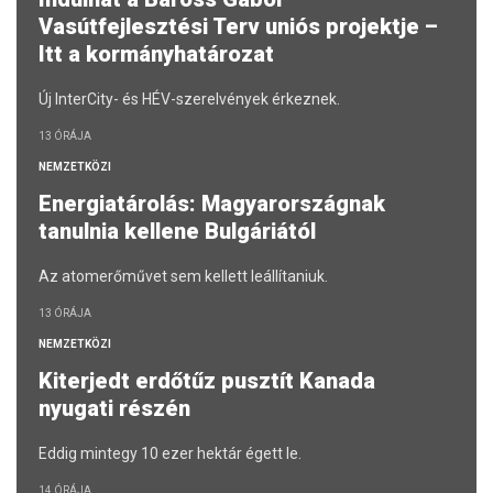
Vasútfejlesztési Terv uniós projektje –
Itt a kormányhatározat
Új InterCity- és HÉV-szerelvények érkeznek.
13 ÓRÁJA
NEMZETKÖZI
Energiatárolás: Magyarországnak
tanulnia kellene Bulgáriától
Az atomerőművet sem kellett leállítaniuk.
13 ÓRÁJA
NEMZETKÖZI
Kiterjedt erdőtűz pusztít Kanada
nyugati részén
Eddig mintegy 10 ezer hektár égett le.
14 ÓRÁJA