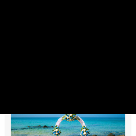
VÁSÁRLÓ
Örülhetnek az érintettek? Erről az
áfacsökkentésről döntenek Magyar
Péterék
PRIVÁTBANKÁR.HU | 2026. JÚLIUS 29. 13:33
A nyár közepén a kérdés nem tűnik aktuálisnak, viszont a
hidegebb hónapokra fontos felkészülés.