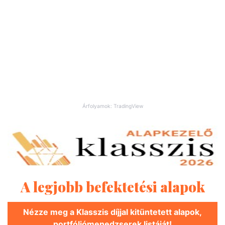
Árfolyamok: TradingView
A legjobb befektetési alapok
Nézze meg a Klasszis díjjal kitüntetett alapok,
portfóliómenedzserek listáját!