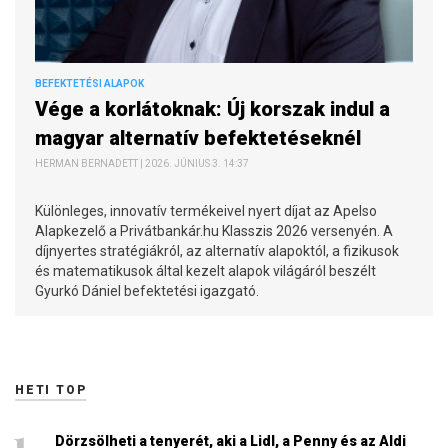
BEFEKTETÉSI ALAPOK
Vége a korlátoknak: Új korszak indul a
magyar alternatív befektetéseknél
HERMAN BERNADETT | 2026. JÚNIUS 3. 14:37
Különleges, innovatív termékeivel nyert díjat az Apelso
Alapkezelő a Privátbankár.hu Klasszis 2026 versenyén. A
díjnyertes stratégiákról, az alternatív alapoktól, a fizikusok
és matematikusok által kezelt alapok világáról beszélt
Gyurkó Dániel befektetési igazgató.
HETI TOP
Dörzsölheti a tenyerét, aki a Lidl, a Penny és az Aldi