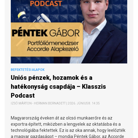
BEFEKTETÉSI ALAPOK
Uniós pénzek, hozamok és a
hatékonyság csapdája – Klasszis
Podcast
IZSÓ MÁRTON - HERMAN BERNADETT | 2026. JÚNIUS 8. 14:35
Magyarország éveken át az olcsó munkaerőre és az
exportra épített, miközben a lengyelek az oktatásba és a
technológiába fektettek. Ez is az oka annak, hogy leelőzték
a magyar gazdaságot – mondja Péntek Gábor, az Accorde