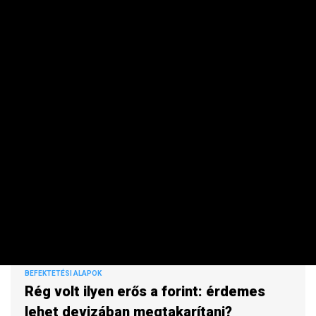
éppen kamatcsökkentésre készül.
BEFEKTETÉSI ALAPOK
Rég volt ilyen erős a forint: érdemes
lehet devizában megtakarítani?