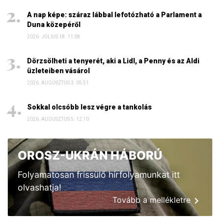
A nap képe: száraz lábbal lefotózható a Parlament a
Duna közepéről
2026. JÚLIUS 18. 11:38
Dörzsölheti a tenyerét, aki a Lidl, a Penny és az Aldi
üzleteiben vásárol
2026. AUGUSZTUS 3. 05:51
Sokkal olcsóbb lesz végre a tankolás
2026. AUGUSZTUS 5. 12:10
OROSZ-UKRÁN HÁBORÚ
Folyamatosan frissülő hírfolyamunkat itt
olvashatja!
Tovább a mellékletre