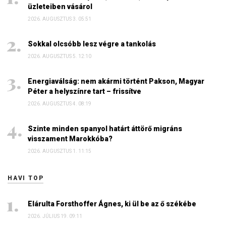
üzleteiben vásárol
2026. AUGUSZTUS 3. 05:51
Sokkal olcsóbb lesz végre a tankolás
2026. AUGUSZTUS 5. 12:10
Energiaválság: nem akármi történt Pakson, Magyar
Péter a helyszínre tart – frissítve
2026. AUGUSZTUS 4. 08:19
Szinte minden spanyol határt áttörő migráns
visszament Marokkóba?
2026. AUGUSZTUS 1. 11:15
HAVI TOP
Elárulta Forsthoffer Ágnes, ki ül be az ő székébe
2026. JÚLIUS 19. 09:11