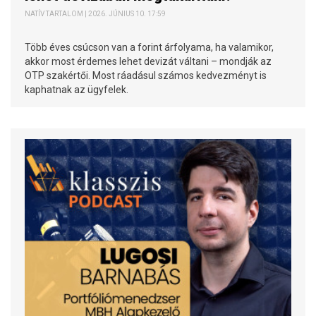
NATÍV TARTALOM | 2026. JÚNIUS 10. 17:59
Több éves csúcson van a forint árfolyama, ha valamikor,
akkor most érdemes lehet devizát váltani – mondják az
OTP szakértői. Most ráadásul számos kedvezményt is
kaphatnak az ügyfelek.