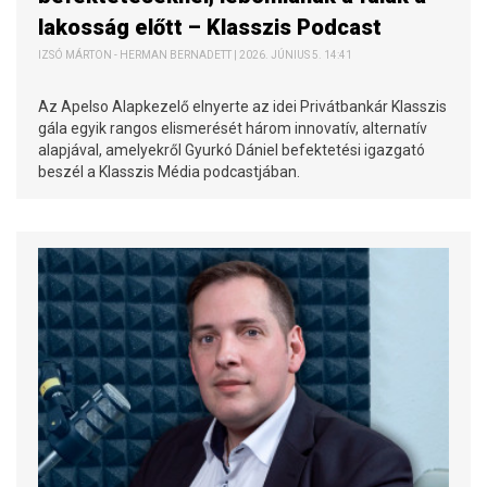
lakosság előtt – Klasszis Podcast
IZSÓ MÁRTON - HERMAN BERNADETT | 2026. JÚNIUS 5. 14:41
Az Apelso Alapkezelő elnyerte az idei Privátbankár Klasszis
gála egyik rangos elismerését három innovatív, alternatív
alapjával, amelyekről Gyurkó Dániel befektetési igazgató
beszél a Klasszis Média podcastjában.