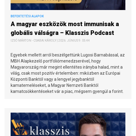
BEFEKTETÉSI ALAPOK
A magyar eszközök most immunisak a
globális válságra – Klasszis Podcast
IZSÓ MÁRTON - CSABAI KÁROLY | 2026. JÚNIUS 9. 05:44
Egyebek mellett arról beszélgettünk Lugosi Barnabással, az
MBH Alapkezelő portfóliómenedzserével, hogy
Magyarország már megint ellentétes irányba halad, mint a
világ, csak most pozitív értelemben: miközben az Európai
Központi Banktól vagy a lengyel jegybanktól
kamatemeléseket, a Magyar Nemzeti Banktól
kamatcsökkentéseket vár a piac, mégsem gyengül a forint.