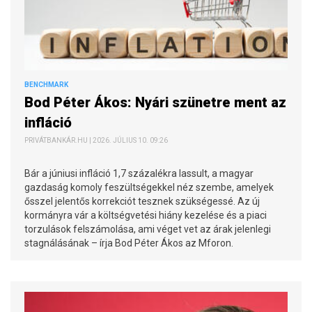
BENCHMARK
Bod Péter Ákos: Nyári szünetre ment az
infláció
PRIVÁTBANKÁR.HU | 2026. JÚLIUS 10. 09:26
Bár a júniusi infláció 1,7 százalékra lassult, a magyar
gazdaság komoly feszültségekkel néz szembe, amelyek
ősszel jelentős korrekciót tesznek szükségessé. Az új
kormányra vár a költségvetési hiány kezelése és a piaci
torzulások felszámolása, ami véget vet az árak jelenlegi
stagnálásának – írja Bod Péter Ákos az Mforon.