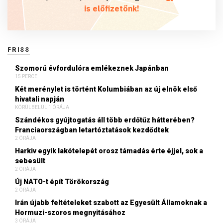
is előfizetőnk!
FRISS
Szomorú évfordulóra emlékeznek Japánban
15 PERCE
Két merénylet is történt Kolumbiában az új elnök első
hivatali napján
KÖRÜLBELÜL 1 ÓRÁJA
Szándékos gyújtogatás áll több erdőtűz hátterében?
Franciaországban letartóztatások kezdődtek
2 ÓRÁJA
Harkiv egyik lakótelepét orosz támadás érte éjjel, sok a
sebesült
2 ÓRÁJA
Új NATO-t épít Törökország
2 ÓRÁJA
Irán újabb feltételeket szabott az Egyesült Államoknak a
Hormuzi-szoros megnyitásához
3 ÓRÁJA