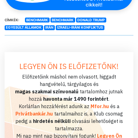
cikkeit!
CÍMKÉK:
BENCHMARK
BENCHMARK
DONALD TRUMP
EGYESÜLT ÁLLAMOK
IRÁN
IZRAELI-IRÁNI KONFLIKTUS
LEGYEN ÖN IS ELŐFIZETŐNK!
Előfizetőink máshol nem olvasott, higgadt
hangvételű, tárgyilagos és
magas szakmai színvonalú
tartalomhoz jutnak
hozzá
havonta már 1490 forintért
.
Korlátlan hozzáférést adunk az
Mfor.hu
és a
Privátbankár.hu
tartalmaihoz is, a Klub csomag
pedig a
hirdetés nélküli
olvasási lehetőséget is
tartalmazza.
Mi nap mint nap bizonyítani fogunk!
Legyen Ön