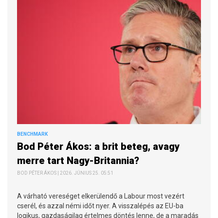
BENCHMARK
Bod Péter Ákos: a brit beteg, avagy
merre tart Nagy-Britannia?
BOD PÉTER ÁKOS | 2026. JÚNIUS 25. 05:51
A várható vereséget elkerülendő a Labour most vezért
cserél, és azzal némi időt nyer. A visszalépés az EU-ba
logikus, gazdaságilag értelmes döntés lenne, de a maradás