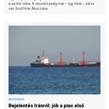
is az lett volna. A visszaút pedig már – úgy tűnik – zárva
van. Bod Péter Ákos írása.
BENCHMARK
Bejelentés Iránról: jók a piac első