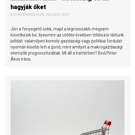
hagyják őket
BOD PÉTER ÁKOS | 2026. JÚLIUS 24. 05:51
Jön a fenyegető sokk, majd a legrosszabb mégsem
következik be. Ilyesmire az utóbbi években többször láttunk
példát: valamilyen komoly gazdasági vagy politikai fordulat
nyomán kisebb lett a gond, mint amilyet a makrogazdasági
elemzők prognosztizáltak. Mi áll a háttérben? Bod Péter
Ákos írása.