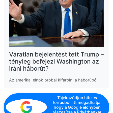
Váratlan bejelentést tett Trump –
tényleg befejezi Washington az
iráni háborút?
Az amerikai elnök próbál kifarolni a háborúból.
Tájékozódjon hiteles
forrásból: itt megadhatja,
hogy a Google előnyben
részesítse a Privátbankár