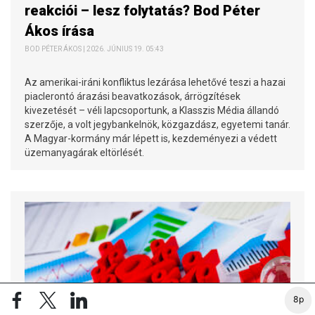
reakciói – lesz folytatás? Bod Péter
Ákos írása
BOD PÉTER ÁKOS | 2026. JÚNIUS 19. 05:43
Az amerikai-iráni konfliktus lezárása lehetővé teszi a hazai
piaclerontó árazási beavatkozások, árrögzítések
kivezetését – véli lapcsoportunk, a Klasszis Média állandó
szerzője, a volt jegybankelnök, közgazdász, egyetemi tanár.
A Magyar-kormány már lépett is, kezdeményezi a védett
üzemanyagárak eltörlését.
8p