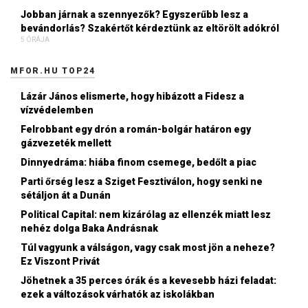
Jobban járnak a szennyezők? Egyszerűbb lesz a
bevándorlás? Szakértőt kérdeztünk az eltörölt adókról
5 ÓRÁJA
MFOR.HU TOP24
Lázár János elismerte, hogy hibázott a Fidesz a
vízvédelemben
Felrobbant egy drón a román-bolgár határon egy
gázvezeték mellett
Dinnyedráma: hiába finom csemege, bedőlt a piac
Parti őrség lesz a Sziget Fesztiválon, hogy senki ne
sétáljon át a Dunán
Political Capital: nem kizárólag az ellenzék miatt lesz
nehéz dolga Baka Andrásnak
Túl vagyunk a válságon, vagy csak most jön a neheze?
Ez Viszont Privát
Jöhetnek a 35 perces órák és a kevesebb házi feladat:
ezek a változások várhatók az iskolákban