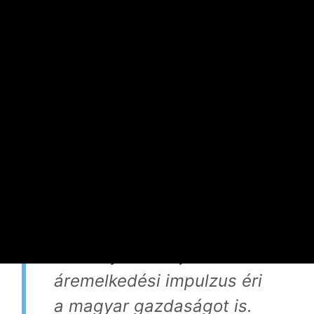
szerencsére nem valószínű, noha lesznek olyan
ágazatok, vállalatcsoportok, amelynél mind a
politikai váltás miatt, mind pedig az erősebb
árfolyam következtében versenyképtelenségi
helyzet lép fel, akár tovaterjedő, másodkörös
(például nemfizetési) hatásokkal.
Egészében inkább arra
kell felkészülnünk, hogy a
Hormuzi (Trumpi)-
szorosban történtek miatt
2026 nyarától újabb
áremelkedési impulzus éri
a magyar gazdaságot is.