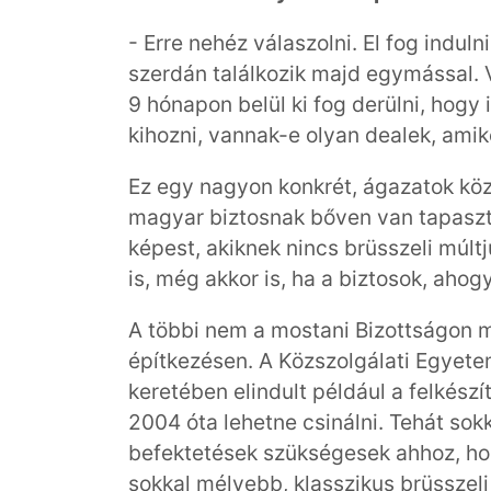
- Erre nehéz válaszolni. El fog indul
szerdán találkozik majd egymással. V
9 hónapon belül ki fog derülni, hog
kihozni, vannak-e olyan dealek, amik
Ez egy nagyon konkrét, ágazatok kö
magyar biztosnak bőven van tapasztal
képest, akiknek nincs brüsszeli múlt
is, még akkor is, ha a biztosok, aho
A többi nem a mostani Bizottságon 
építkezésen. A Közszolgálati Egyet
keretében elindult például a felkész
2004 óta lehetne csinálni. Tehát sokk
befektetések szükségesek ahhoz, hog
sokkal mélyebb, klasszikus brüsszel