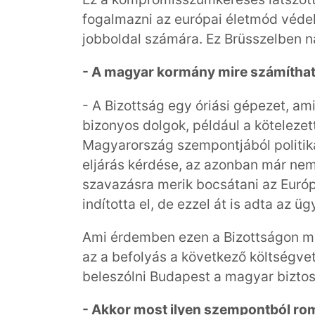
fogalmazni az európai életmód véde
jobboldal számára. Ez Brüsszelben n
- A magyar kormány mire számíthat 
- A Bizottság egy óriási gépezet, am
bizonyos dolgok, például a köteleze
Magyarország szempontjából politika
eljárás kérdése, az azonban már nem
szavazásra merik bocsátani az Európ
indította el, de ezzel át is adta az ü
Ami érdemben ezen a Bizottságon mú
az a befolyás a következő költségve
beleszólni Budapest a magyar biztos
- Akkor most ilyen szempontból rom