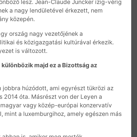
lönböző lesz. Jean-Claude Juncker ízig-vérig
ének a nagy lendületével érkezett, nem
rány közepén.
gy ország nagy vezetőjének a
ikai és közigazgatási kultúrával érkezik.
ezet is változott.
 különbözik majd ez a Bizottság az
 jobbra húzódott, ami egyrészt tükrözi az
 is 2014 óta. Másrészt von der Leyen a
a magyar vagy közép-európai konzervatív
, mint a luxemburgihoz, amely egészen más
 abban is, amikor meg merték