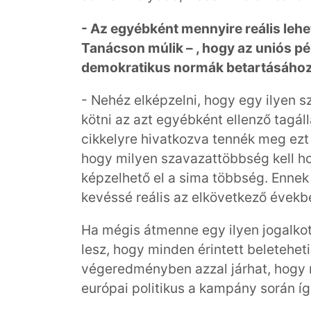
- Az egyébként mennyire reális lehe
Tanácson múlik – , hogy az uniós pé
demokratikus normák betartásához
- Nehéz elképzelni, hogy egy ilyen
kötni az azt egyébként ellenző tagáll
cikkelyre hivatkozva tennék meg ezt
hogy milyen szavazattöbbség kell ho
képzelhető el a sima többség. Ennek
kevéssé reális az elkövetkező évekb
Ha mégis átmenne egy ilyen jogalkotá
lesz, hogy minden érintett beleteheti
végeredményben azzal járhat, hogy n
európai politikus a kampány során íg