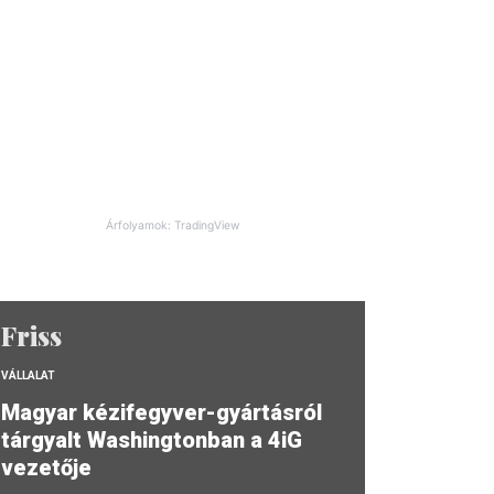
Árfolyamok: TradingView
Friss
VÁLLALAT
Magyar kézifegyver-gyártásról
tárgyalt Washingtonban a 4iG
vezetője