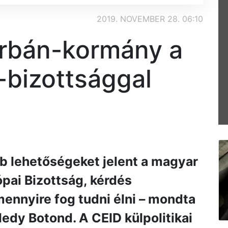
2019. NOVEMBER 28. 06:10
 Orbán-kormány a
-bizottsággal
b lehetőségeket jelent a magyar
pai Bizottság, kérdés
ennyire fog tudni élni – mondta
ledy Botond. A CEID külpolitikai