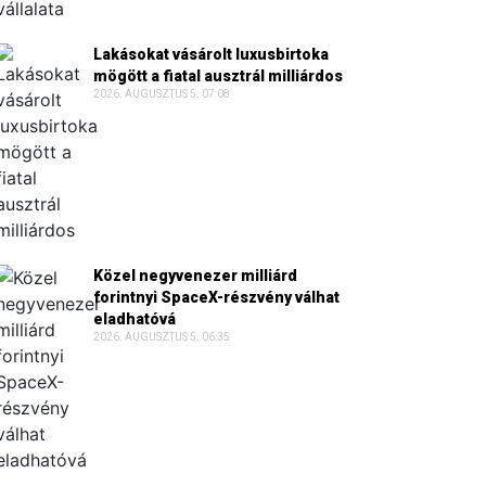
Lakásokat vásárolt luxusbirtoka
mögött a fiatal ausztrál milliárdos
2026. AUGUSZTUS 5. 07:08
Közel negyvenezer milliárd
forintnyi SpaceX-részvény válhat
eladhatóvá
2026. AUGUSZTUS 5. 06:35