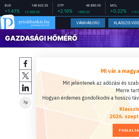
BUX
148 632.55
OTP
46 890.00
MOL
+1.41%
+2.16%
+0.22%
+2 069.00
+990.00
+10.
VÁMHÁBORÚ
KLASSZIS VID
GAZDASÁGI HŐMÉRŐ
Mi vár a magya
Mit jelentenek az adózási és sza
Merre tar
Hogyan érdemes gondolkodni a hosszú távú
7p
Klasszi
2026. szept
FOGLALJA