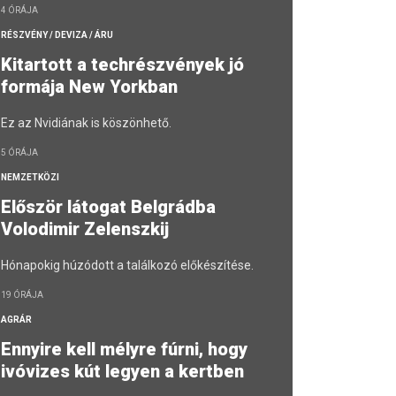
4 ÓRÁJA
RÉSZVÉNY / DEVIZA / ÁRU
Kitartott a techrészvények jó
formája New Yorkban
Ez az Nvidiának is köszönhető.
5 ÓRÁJA
NEMZETKÖZI
Először látogat Belgrádba
Volodimir Zelenszkij
Hónapokig húzódott a találkozó előkészítése.
19 ÓRÁJA
AGRÁR
Ennyire kell mélyre fúrni, hogy
ivóvizes kút legyen a kertben