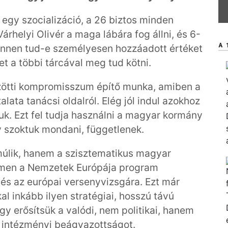
ni egy szocializáció, a 26 biztos minden
árhelyi Olivér a maga lábára fog állni, és 6-
A 
y innen tud-e személyesen hozzáadott értéket
et a többi tárcával meg tud kötni.
zötti kompromisszum építő munka, amiben a
ata tanácsi oldalról. Elég jól indul azokhoz
juk. Ezt fel tudja használni a magyar kormány
gy szoktuk mondani, függetlenek.
múlik, hanem a szisztematikus magyar
emen a Nemzetek Európája program
ítés az európai versenyvizsgára. Ezt már
al inkább ilyen stratégiai, hosszú távú
y erősítsük a valódi, nem politikai, hanem
i intézményi beágyazottságot.