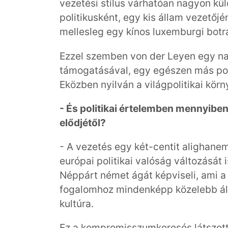
vezetési stílus várhatóan nagyon kü
politikusként, egy kis állam vezetőj
mellesleg egy kínos luxemburgi bot
Ezzel szemben von der Leyen egy na
támogatásával, egy egészen más polit
Eközben nyilván a világpolitikai körny
- És politikai értelemben mennyiben
elődjétől?
- A vezetés egy két-centit alighanem
európai politikai valóság változását
Néppárt német ágát képviseli, ami 
fogalomhoz mindenképp közelebb áll
kultúra.
Ez a kompromisszumkeresés látszott