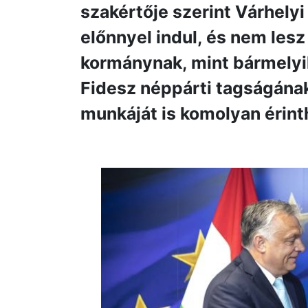
szakértője szerint Várhelyi 
előnnyel indul, és nem les
kormánynak, mint bármelyik
Fidesz néppárti tagságána
munkáját is komolyan érinth