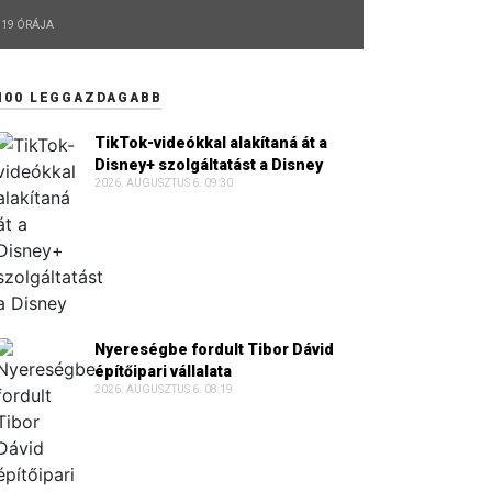
19 ÓRÁJA
100 LEGGAZDAGABB
TikTok-videókkal alakítaná át a
Disney+ szolgáltatást a Disney
2026. AUGUSZTUS 6. 09:30
Nyereségbe fordult Tibor Dávid
építőipari vállalata
2026. AUGUSZTUS 6. 08:19