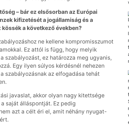
tőség – bár ez elsősorban az Európai
nzek kifizetését a jogállamiság és a
 kössék a következő években?
 szabályozáshoz ne kellene kompromisszumot
amokkal. Ez attól is függ, hogy melyik
 a szabályozást, ez határozza meg ugyanis,
zzá. Egy ilyen súlyos kérdésnél nehezen
 a szabályozásnak az elfogadása tehát
en.
si javaslat, akkor olyan nagy kitettsége
 a saját álláspontját. Ez pedig
em azt a célt éri el, amit néhány nyugat-
ért.