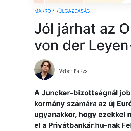
MAKRO / KÜLGAZDASÁG
Jól járhat az
von der Leyen
Wéber Balázs
A Juncker-bizottságnál job
kormány számára az új Euró
ugyanakkor, hogy ezekkel m
el a Privátbankár.hu-nak Fe