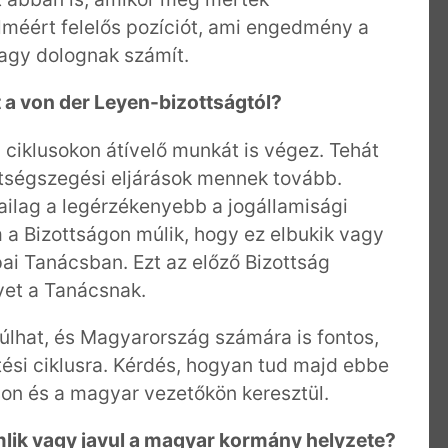
lméért felelős pozíciót, ami engedmény a
agy dolognak számít.
a von der Leyen-bizottságtól?
i ciklusokon átívelő munkát is végez. Tehát
ttségszegési eljárások mennek tovább.
ilag a legérzékenyebb a jogállamisági
 a Bizottságon múlik, hogy ez elbukik vagy
ai Tanácsban. Ezt az előző Bizottság
gyet a Tanácsnak.
lhat, és Magyarország számára is fontos,
tési ciklusra. Kérdés, hogyan tud majd ebbe
on és a magyar vezetőkön keresztül.
lik vagy javul a magyar kormány helyzete?