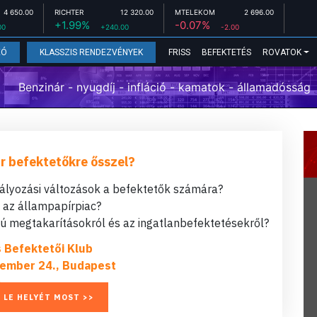
4 650.00
RICHTER
12 320.00
MTELEKOM
2 696.00
+1.99%
-0.07%
00
+240.00
-2.00
FRISS
BEFEKTETÉS
ROVATOK
EÓ
KLASSZIS RENDEZVÉNYEK
Benzinár - nyugdíj - infláció - kamatok - államadósság
r befektetőkre ősszel?
bályozási változások a befektetők számára?
t az állampapírpiac?
 megtakarításokról és az ingatlanbefektetésekről?
s Befektetői Klub
ember 24., Budapest
 LE HELYÉT MOST >>