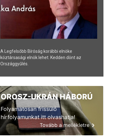
A Legfelsőbb Bíróság korábbi elnöke
köztársasági elnök lehet. Kedden dönt az
Országgyűlés.
OROSZ-UKRÁN HÁBORÚ
Folyamatosan frissülő
hírfolyamunkat itt olvashatja!
Tovább a mellékletre