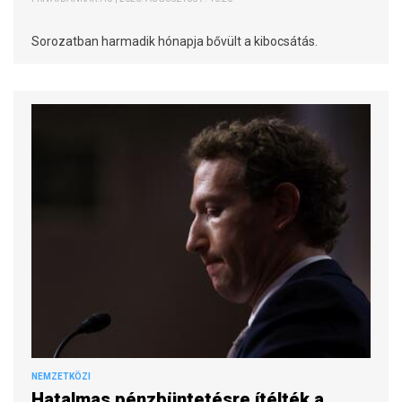
Sorozatban harmadik hónapja bővült a kibocsátás.
NEMZETKÖZI
Hatalmas pénzbüntetésre ítélték a