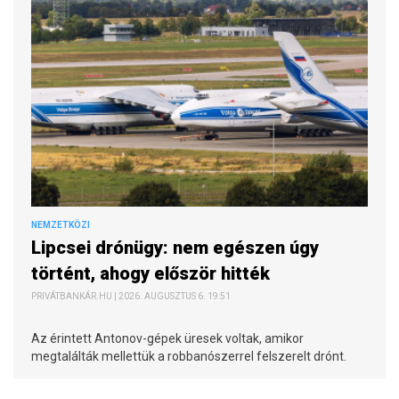
NEMZETKÖZI
Lipcsei drónügy: nem egészen úgy
történt, ahogy először hitték
PRIVÁTBANKÁR.HU | 2026. AUGUSZTUS 6. 19:51
Az érintett Antonov-gépek üresek voltak, amikor
megtalálták mellettük a robbanószerrel felszerelt drónt.