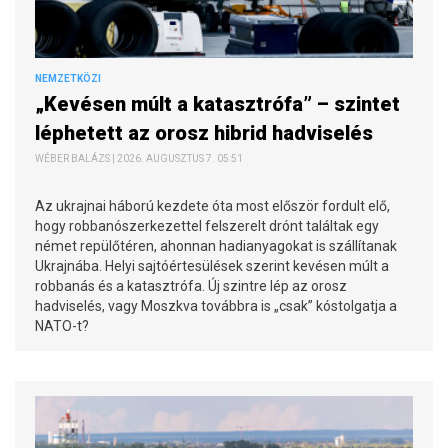
NEMZETKÖZI
„Kevésen múlt a katasztrófa” – szintet
léphetett az orosz hibrid hadviselés
WÉBER BALÁZS | 2026. AUGUSZTUS 7. 05:51
Az ukrajnai háború kezdete óta most először fordult elő,
hogy robbanószerkezettel felszerelt drónt találtak egy
német repülőtéren, ahonnan hadianyagokat is szállítanak
Ukrajnába. Helyi sajtóértesülések szerint kevésen múlt a
robbanás és a katasztrófa. Új szintre lép az orosz
hadviselés, vagy Moszkva továbbra is „csak” kóstolgatja a
NATO-t?