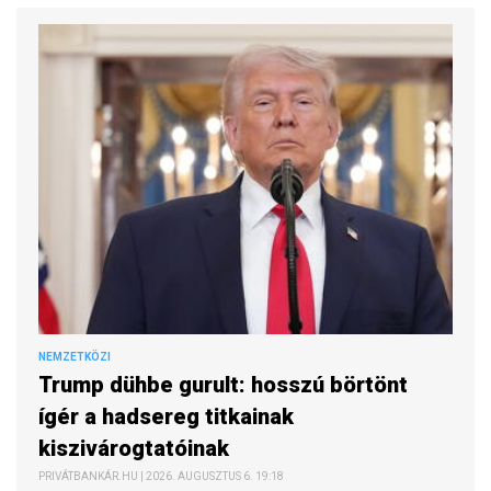
NEMZETKÖZI
Trump dühbe gurult: hosszú börtönt
ígér a hadsereg titkainak
kiszivárogtatóinak
PRIVÁTBANKÁR.HU | 2026. AUGUSZTUS 6. 19:18