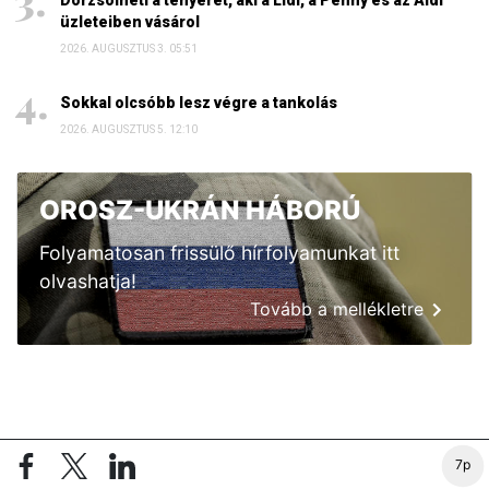
üzleteiben vásárol
2026. AUGUSZTUS 3. 05:51
Sokkal olcsóbb lesz végre a tankolás
2026. AUGUSZTUS 5. 12:10
OROSZ-UKRÁN HÁBORÚ
Folyamatosan frissülő hírfolyamunkat itt
olvashatja!
Tovább a mellékletre
7p