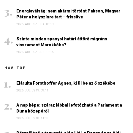
Energiaválság: nem akármi történt Pakson, Magyar
Péter a helyszínre tart – frissítve
2026. AUGUSZTUS 4. 08:19
Szinte minden spanyol határt áttörő migráns
visszament Marokkóba?
2026. AUGUSZTUS 1. 11:15
HAVI TOP
Elárulta Forsthoffer Ágnes, ki ül be az ő székébe
2026. JÚLIUS 19. 09:11
A nap képe: száraz lábbal lefotózható a Parlament a
Duna közepéről
2026. JÚLIUS 18. 11:38
Dörzsölheti a tenyerét, aki a Lidl, a Penny és az Aldi