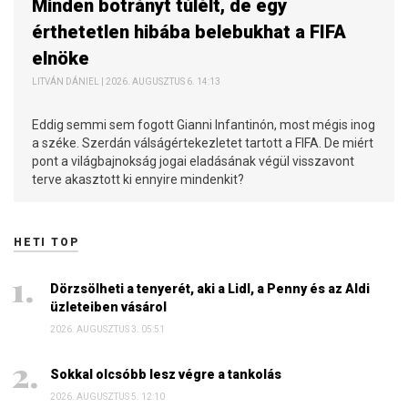
Minden botrányt túlélt, de egy
érthetetlen hibába belebukhat a FIFA
elnöke
LITVÁN DÁNIEL | 2026. AUGUSZTUS 6. 14:13
Eddig semmi sem fogott Gianni Infantinón, most mégis inog
a széke. Szerdán válságértekezletet tartott a FIFA. De miért
pont a világbajnokság jogai eladásának végül visszavont
terve akasztott ki ennyire mindenkit?
HETI TOP
Dörzsölheti a tenyerét, aki a Lidl, a Penny és az Aldi
üzleteiben vásárol
2026. AUGUSZTUS 3. 05:51
Sokkal olcsóbb lesz végre a tankolás
2026. AUGUSZTUS 5. 12:10