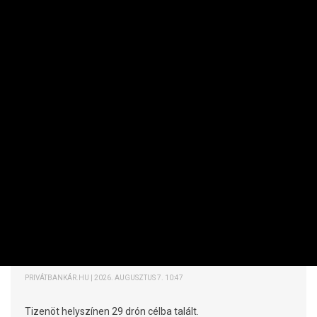
NEMZETKÖZI
Tehetetlenek voltak az ukránok, célba
találtak az orosz drónok
PRIVÁTBANKÁR.HU | 2026. AUGUSZTUS 7. 10:47
Tizenöt helyszínen 29 drón célba talált.