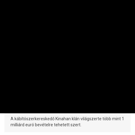
NEMZETKÖZI
Dubaj kiadta a világ egyik
legveszélyesebb bűnszervezetének
vezetőjét
PRIVÁTBANKÁR.HU | 2026. AUGUSZTUS 9. 14:32
A kábítószerkereskedő Kinahan klán világszerte több mint 1
milliárd euró bevételre tehetett szert.