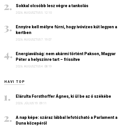
Sokkal olcsóbb lesz végre a tankolás
2026. AUGUSZTUS 5. 12:10
Ennyire kell mélyre fúrni, hogy ivóvizes kút legyen a
kertben
2026. AUGUSZTUS 7. 19:07
Energiaválság: nem akármi történt Pakson, Magyar
Péter a helyszínre tart – frissítve
2026. AUGUSZTUS 4. 08:19
HAVI TOP
Elárulta Forsthoffer Ágnes, ki ül be az ő székébe
2026. JÚLIUS 19. 09:11
A nap képe: száraz lábbal lefotózható a Parlament a
Duna közepéről