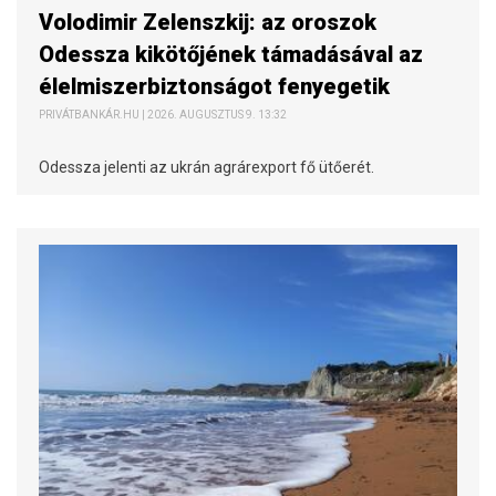
Volodimir Zelenszkij: az oroszok
Odessza kikötőjének támadásával az
élelmiszerbiztonságot fenyegetik
PRIVÁTBANKÁR.HU | 2026. AUGUSZTUS 9. 13:32
Odessza jelenti az ukrán agrárexport fő ütőerét.