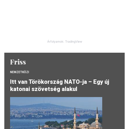
Árfolyamok: TradingView
Friss
NEMZETKÖZI
Itt van Törökország NATO-ja – Egy új
katonai szövetség alakul