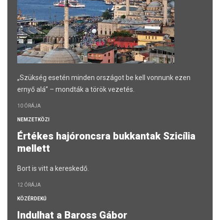
„Szükség esetén minden országot be kell vonnunk ezen
ernyő alá” – mondták a török vezetés.
10 ÓRÁJA
NEMZETKÖZI
Értékes hajóroncsra bukkantak Szicília
mellett
Bort is vitt a kereskedő.
12 ÓRÁJA
KÖZÉRDEKŰ
Indulhat a Baross Gábor