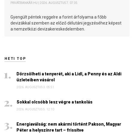
PRIVÁTBANKÁR.HU | 2026. AUGUSZTUS 7. 07:35
Gyengült péntek reggelre a forint árfolyama a főbb
devizákkal szemben az előző délutáni jegyzéséhez képest
a nemzetközi devizakereskedelemben.
HETI TOP
Dörzsölheti a tenyerét, aki a Lidl, a Penny és az Aldi
üzleteiben vásárol
2026. AUGUSZTUS 3. 05:51
Sokkal olcsóbb lesz végre a tankolás
2026. AUGUSZTUS 5. 12:10
Energiaválság: nem akármi történt Pakson, Magyar
Péter a helyszínre tart – frissítve