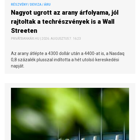
RÉSZVÉNY / DEVIZA / ÁRU
Nagyot ugrott az arany árfolyama, jól
rajtoltak a techrészvények is a Wall
Streeten
PRIVÁTBANKÁR.HU | 2026. AUGUSZTUS 7. 16:23
Az arany átlépte a 4300 dollár után a 4400-at is, a Nasdaq
0,8 százalék plusszal indította a hét utolsó kereskedési
napját.