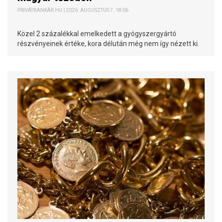
PRIVÁTBANKÁR.HU | 2026. AUGUSZTUS 7. 18:06
Közel 2 százalékkal emelkedett a gyógyszergyártó
részvényeinek értéke, kora délután még nem így nézett ki.