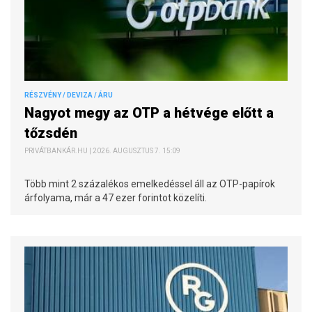
RÉSZVÉNY / DEVIZA / ÁRU
Nagyot megy az OTP a hétvége előtt a
tőzsdén
PRIVÁTBANKÁR.HU | 2026. AUGUSZTUS 7. 15:09
Több mint 2 százalékos emelkedéssel áll az OTP-papírok
árfolyama, már a 47 ezer forintot közelíti.