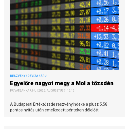
RÉSZVÉNY / DEVIZA / ÁRU
Egyelőre nagyot megy a Mol a tőzsdén
PRIVÁTBANKÁR.HU | 2026. AUGUSZTUS 7. 12:13
A Budapesti Értéktőzsde részvényindexe a plusz 5,58
pontos nyitás után emelkedett pénteken délelőtt.