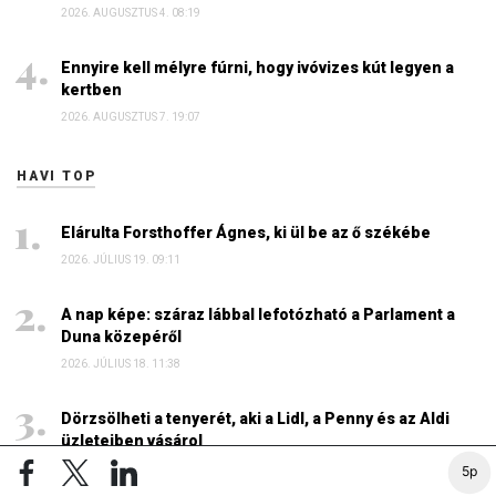
2026. AUGUSZTUS 4. 08:19
Ennyire kell mélyre fúrni, hogy ivóvizes kút legyen a
kertben
2026. AUGUSZTUS 7. 19:07
HAVI TOP
Elárulta Forsthoffer Ágnes, ki ül be az ő székébe
2026. JÚLIUS 19. 09:11
A nap képe: száraz lábbal lefotózható a Parlament a
Duna közepéről
2026. JÚLIUS 18. 11:38
Dörzsölheti a tenyerét, aki a Lidl, a Penny és az Aldi
üzleteiben vásárol
2026. AUGUSZTUS 3. 05:51
5p