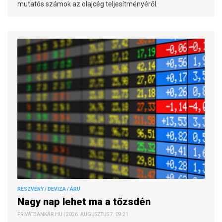
mutatós számok az olajcég teljesítményéről.
RÉSZVÉNY / DEVIZA / ÁRU
Nagy nap lehet ma a tőzsdén
PRIVÁTBANKÁR.HU | 2026. AUGUSZTUS 7. 09:21