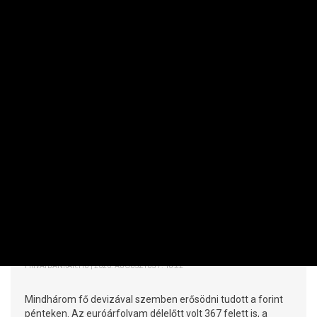
RÉSZVÉNY / DEVIZA / ÁRU
Napközben beragadt a forint, de estére
bőven behozta a lemaradást
PRIVÁTBANKÁR.HU | 2026. AUGUSZTUS 7. 18:22
Mindhárom fő devizával szemben erősödni tudott a forint
pénteken. Az euróárfolyam délelőtt volt 367 felett is, a