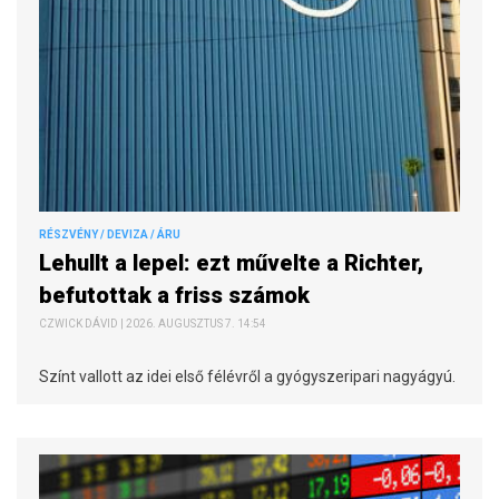
RÉSZVÉNY / DEVIZA / ÁRU
Lehullt a lepel: ezt művelte a Richter,
befutottak a friss számok
CZWICK DÁVID | 2026. AUGUSZTUS 7. 14:54
Színt vallott az idei első félévről a gyógyszeripari nagyágyú.