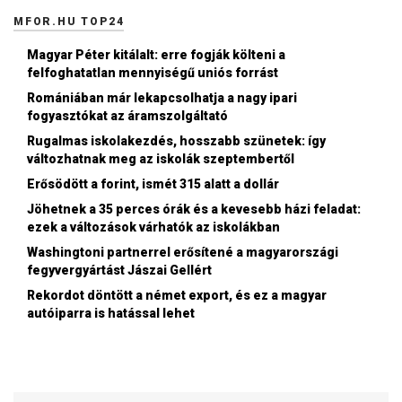
MFOR.HU TOP24
Magyar Péter kitálalt: erre fogják költeni a
felfoghatatlan mennyiségű uniós forrást
Romániában már lekapcsolhatja a nagy ipari
fogyasztókat az áramszolgáltató
Rugalmas iskolakezdés, hosszabb szünetek: így
változhatnak meg az iskolák szeptembertől
Erősödött a forint, ismét 315 alatt a dollár
Jöhetnek a 35 perces órák és a kevesebb házi feladat:
ezek a változások várhatók az iskolákban
Washingtoni partnerrel erősítené a magyarországi
fegyvergyártást Jászai Gellért
Rekordot döntött a német export, és ez a magyar
autóiparra is hatással lehet