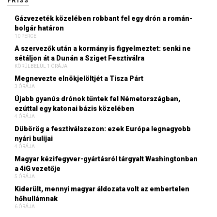
FRISS
Gázvezeték közelében robbant fel egy drón a román-
bolgár határon
10 PERCE
A szervezők után a kormány is figyelmeztet: senki ne
sétáljon át a Dunán a Sziget Fesztiválra
KÖRÜLBELÜL 1 ÓRÁJA
Megnevezte elnökjelöltjét a Tisza Párt
3 ÓRÁJA
Újabb gyanús drónok tűntek fel Németországban,
ezúttal egy katonai bázis közelében
4 ÓRÁJA
Dübörög a fesztiválszezon: ezek Európa legnagyobb
nyári bulijai
4 ÓRÁJA
Magyar kézifegyver-gyártásról tárgyalt Washingtonban
a 4iG vezetője
5 ÓRÁJA
Kiderült, mennyi magyar áldozata volt az embertelen
hőhullámnak
6 ÓRÁJA