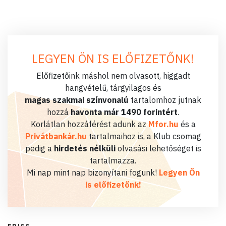
LEGYEN ÖN IS ELŐFIZETŐNK!
Előfizetőink máshol nem olvasott, higgadt
hangvételű, tárgyilagos és
magas szakmai színvonalú
tartalomhoz jutnak
hozzá
havonta már 1490 forintért
.
Korlátlan hozzáférést adunk az
Mfor.hu
és a
Privátbankár.hu
tartalmaihoz is, a Klub csomag
pedig a
hirdetés nélküli
olvasási lehetőséget is
tartalmazza.
Mi nap mint nap bizonyítani fogunk!
Legyen Ön
is előfizetőnk!