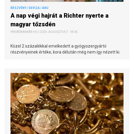
RÉSZVÉNY / DEVIZA / ÁRU
A nap végi hajrát a Richter nyerte a
magyar tőzsdén
PRIVÁTBANKÁR.HU | 2026. AUGUSZTUS 7. 18:06
Közel 2 százalékkal emelkedett a gyógyszergyártó
részvényeinek értéke, kora délután még nem így nézett ki.