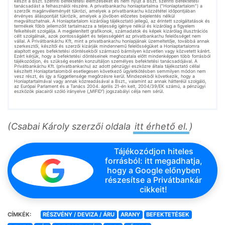
készít a Bszt. szerinti befektetési elemzéseket és nem nyújt a Bszt. szerinti befektetési
tanácsadást a felhasználói részére. A privatbankar.hu honlaptartalma ("Honlaptartalom") a
szerzők magánvéleményét tükrözi, amelyek a privatbankar.hu közzététel időpontjában
érvényes álláspontját tükrözik, amelyek a jövőben előzetes bejelentés nélkül
megváltozhatnak. A Honlaptartalom kizárólag tájékoztató jellegű, az érintett szolgáltatások és
termékek főbb jellemzőit tartalmazza a teljesség igénye nélkül és kizárólag a figyelem
felkeltését szolgálja. A megjelenített grafikonok, számadatok és képek kizárólag illusztrációs
célt szolgálnak, azok pontosságáért és teljességéért az privatbankar.hu felelősséget nem
vállal. A Privátbankár.hu Kft, mint a privatbankar.hu honlapjának üzemeltetője, továbbá annak
szerkesztői, készítői és szerzői kizárják mindennemű felelősségüket a Honlaptartalomra
alapított egyes befektetési döntésekből származó bármilyen közvetlen vagy közvetett kárért.
Ezért kérjük, hogy a befektetési döntéseinek meghozatala előtt mindenképpen több forrásból
tájékozódjon, és szükség esetén konzultáljon személyes befektetési tanácsadójával. A
Privátbankár.hu Kft. (privatbankar.hu) az adott pénzügyi eszközre általa tájékoztató céllal
készített Honlaptartalomból esetlegesen következő ügyletkötésben semmilyen módon nem
vesz részt, és így a függetlensége megőrzésre kerül. Mindezekből következik, hogy a
Honlaptartalmával vagy annak közreadásával a Bszt., valamint az annak hátteréül szolgáló,
az Európai Parlament és a Tanács 2004. április 21-én kelt, 2004/39/EK számú, a pénzügyi
eszközök piacairól szóló irányelve („MIFID”) jogszabályi célja nem sérül.
(Csabai Károly szerzői oldala
itt érhető el.
)
Tájékozódjon hiteles
forrásból: itt megadhatja,
hogy a Google előnyben
részesítse a Privátbankár
cikkeit!
CÍMKÉK:
RÉSZVÉNY / DEVIZA / ÁRU
ARANY
BEFEKTETÉSEK