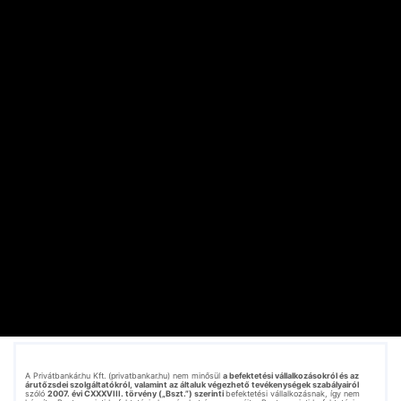
845 millióról 1,06 milliárd dollárra, ami szintén
felülmúlta az előzetes várakozásokat. Annak
ellenére, hogy a vállalat jól teljesített, a
részvények majdnem 10 százalékot estek
piaczárás után, mivel a vállalat előrejelzése
csalódást keltett. A vezetőség az első
negyedévben 65 centes részvényenkénti
nyereségre számít, jelentősen elmaradva a 99
centes konszenzustól. Ez az Erste szerint arra
utal, hogy a Crowdstrike még mindig nem
heverte ki teljesen a tavalyi hibás
szoftverfrissítése által okozott globális
informatikai zavarok hatását.
A Privátbankár.hu Kft. (privatbankar.hu) nem minősül
a befektetési vállalkozásokról és az
árutőzsdei szolgáltatókról, valamint az általuk végezhető tevékenységek szabályairól
szóló
2007. évi CXXXVIII. törvény („Bszt.”) szerinti
befektetési vállalkozásnak, így nem