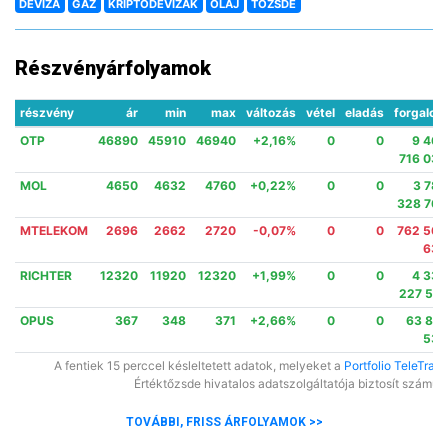
DEVIZA
GÁZ
KRIPTODEVIZÁK
OLAJ
TŐZSDE
Részvényárfolyamok
részvény
ár
min
max
változás
vétel
eladás
forgalom
OTP
46890
45910
46940
+2,16%
0
0
9 469
716 030
MOL
4650
4632
4760
+0,22%
0
0
3 780
328 766
MTELEKOM
2696
2662
2720
-0,07%
0
0
762 562
630
RICHTER
12320
11920
12320
+1,99%
0
0
4 334
227 510
OPUS
367
348
371
+2,66%
0
0
63 816
535
A fentiek 15 perccel késleltetett adatok, melyeket a
Portfolio TeleTrade
Értéktőzsde hivatalos adatszolgáltatója biztosít számun
TOVÁBBI, FRISS ÁRFOLYAMOK >>