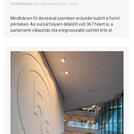
PRIVÁTBANKÁR.HU | 2026. AUGUSZTUS 7. 18:22
Mindhárom fő devizával szemben erősödni tudott a forint
pénteken. Az euróárfolyam délelőtt volt 367 felett is, a
parlamenti választás óta a legrosszabb szintet érte el.