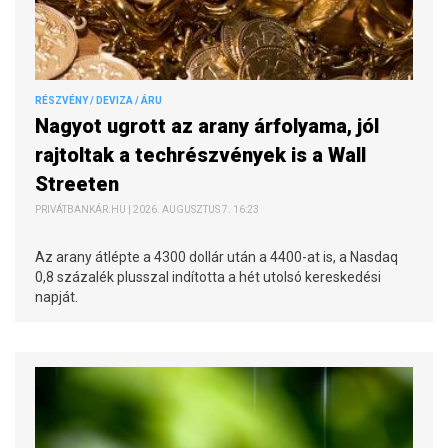
RÉSZVÉNY / DEVIZA / ÁRU
Nagyot ugrott az arany árfolyama, jól
rajtoltak a techrészvények is a Wall
Streeten
PRIVÁTBANKÁR.HU | 2026. AUGUSZTUS 7. 16:23
Az arany átlépte a 4300 dollár után a 4400-at is, a Nasdaq
0,8 százalék plusszal indította a hét utolsó kereskedési
napját.