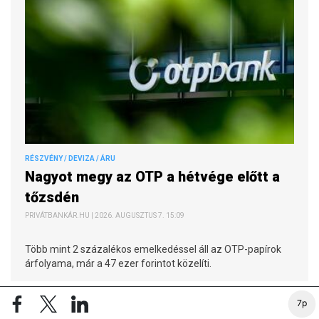
RÉSZVÉNY / DEVIZA / ÁRU
Nagyot megy az OTP a hétvége előtt a
tőzsdén
PRIVÁTBANKÁR.HU | 2026. AUGUSZTUS 7. 15:09
Több mint 2 százalékos emelkedéssel áll az OTP-papírok
árfolyama, már a 47 ezer forintot közelíti.
7p