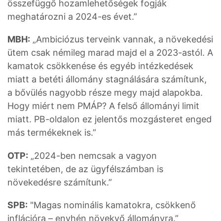
összefüggő hozamlehetőségek fogják
meghatározni a 2024-es évet.”
MBH:
„Ambiciózus terveink vannak, a növekedési
ütem csak némileg marad majd el a 2023-astól. A
kamatok csökkenése és egyéb intézkedések
miatt a betéti állomány stagnálására számítunk,
a bővülés nagyobb része megy majd alapokba.
Hogy miért nem PMÁP? A felső állományi limit
miatt. PB-oldalon ez jelentős mozgásteret enged
más termékeknek is.”
OTP:
„2024-ben nemcsak a vagyon
tekintetében, de az ügyfélszámban is
növekedésre számítunk.”
SPB:
"Magas nominális kamatokra, csökkenő
inflációra – enyhén növekvő állományra.”