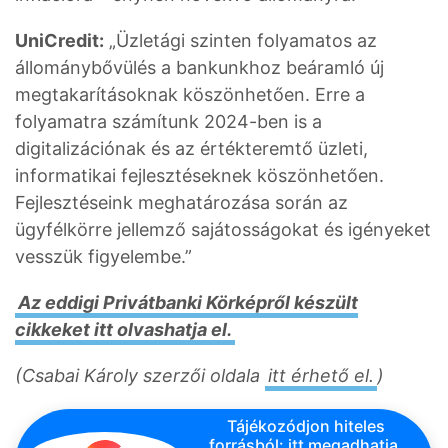
UniCredit:
„Üzletági szinten folyamatos az
állománybővülés a bankunkhoz beáramló új
megtakarításoknak köszönhetően. Erre a
folyamatra számítunk 2024-ben is a
digitalizációnak és az értékteremtő üzleti,
informatikai fejlesztéseknek köszönhetően.
Fejlesztéseink meghatározása során az
ügyfélkörre jellemző sajátosságokat és igényeket
vesszük figyelembe.”
Az eddigi Privátbanki Körképről készült
cikkeket itt olvashatja el.
(Csabai Károly szerzői oldala
itt érhető el.
)
Tájékozódjon hiteles
forrásból: itt megadhatja,