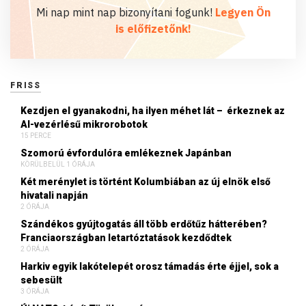
Mi nap mint nap bizonyítani fogunk!
Legyen Ön
is előfizetőnk!
FRISS
Kezdjen el gyanakodni, ha ilyen méhet lát – érkeznek az
AI-vezérlésű mikrorobotok
15 PERCE
Szomorú évfordulóra emlékeznek Japánban
KÖRÜLBELÜL 1 ÓRÁJA
Két merénylet is történt Kolumbiában az új elnök első
hivatali napján
2 ÓRÁJA
Szándékos gyújtogatás áll több erdőtűz hátterében?
Franciaországban letartóztatások kezdődtek
2 ÓRÁJA
Harkiv egyik lakótelepét orosz támadás érte éjjel, sok a
sebesült
3 ÓRÁJA