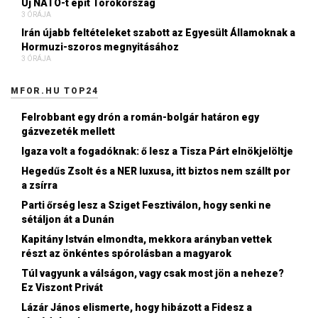
Új NATO-t épít Törökország
3 ÓRÁJA
Irán újabb feltételeket szabott az Egyesült Államoknak a
Hormuzi-szoros megnyitásához
3 ÓRÁJA
MFOR.HU TOP24
Felrobbant egy drón a román-bolgár határon egy
gázvezeték mellett
Igaza volt a fogadóknak: ő lesz a Tisza Párt elnökjelöltje
Hegedűs Zsolt és a NER luxusa, itt biztos nem szállt por
a zsírra
Parti őrség lesz a Sziget Fesztiválon, hogy senki ne
sétáljon át a Dunán
Kapitány István elmondta, mekkora arányban vettek
részt az önkéntes spórolásban a magyarok
Túl vagyunk a válságon, vagy csak most jön a neheze?
Ez Viszont Privát
Lázár János elismerte, hogy hibázott a Fidesz a