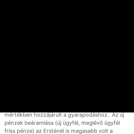
be, hogy nőtt az állampapírállománya. S az MBH-
nál is azt tapasztalták, hogy a lakossági
állampapírok is haszonélvezői voltak a
kamatcsökkentési ciklus beindulása által kiváltott
év végi átcsoportosításoknak.
Utóbbi nemcsak egy szolgáltatón belül az egyes
eszközök között, hanem a piaci szereplők között
is megvalósult. Mint például a FWR-nél, amely
tavalyi vagyonnövekedésének jelentős része az
új és meglévő ügyfelei által hozzá
átcsoportosított eszközökből származott, de
természetesen a kötvény- és részvénypiaci
befektetések jó teljesítménye is komoly
mértékben hozzájárult a gyarapodáshoz. Az új
pénzek beáramlása (új ügyfél, meglévő ügyfél
friss pénze) az Ersténél is magasabb volt a