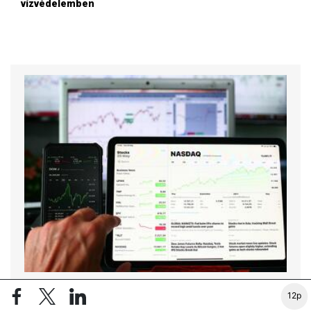
vízvédelemben
RÉSZVÉNY / DEVIZA / ÁRU
12p
Kitartott a techrészvények jó formája