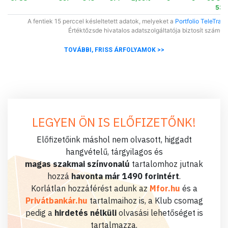
535
A fentiek 15 perccel késleltetett adatok, melyeket a
Portfolio TeleTrade
Értéktőzsde hivatalos adatszolgáltatója biztosít számun
TOVÁBBI, FRISS ÁRFOLYAMOK >>
LEGYEN ÖN IS ELŐFIZETŐNK!
Előfizetőink máshol nem olvasott, higgadt
hangvételű, tárgyilagos és
magas szakmai színvonalú
tartalomhoz jutnak
hozzá
havonta már 1490 forintért
.
Korlátlan hozzáférést adunk az
Mfor.hu
és a
Privátbankár.hu
tartalmaihoz is, a Klub csomag
pedig a
hirdetés nélküli
olvasási lehetőséget is
tartalmazza.