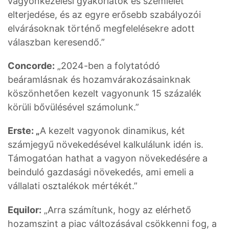
vagyonkezelési gyakorlatok és szemlélet
elterjedése, és az egyre erősebb szabályozói
elvárásoknak történő megfelelésekre adott
válaszban keresendő.”
Concorde:
„2024-ben a folytatódó
beáramlásnak és hozamvárakozásainknak
köszönhetően kezelt vagyonunk 15 százalék
körüli bővülésével számolunk.”
Erste: „
A kezelt vagyonok dinamikus, két
számjegyű növekedésével kalkulálunk idén is.
Támogatóan hathat a vagyon növekedésére a
beinduló gazdasági növekedés, ami emeli a
vállalati osztalékok mértékét.”
Equilor:
„Arra számítunk, hogy az elérhető
hozamszint a piac változásával csökkenni fog, a