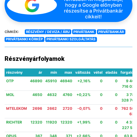
hogy a Google előnyben
részesítse a Privátbankár
cikkeit!
CÍMKÉK:
RÉSZVÉNY / DEVIZA / ÁRU
PRIVÁTBANK
PRIVÁTBANKÁR
PRIVÁTBANKI KÖRKÉP
PRIVÁTBANKI SZOLGÁLTATÁS
Részvényárfolyamok
részvény
ár
min
max
változás
vétel
eladás
forgalom
OTP
46890
45910
46940
+2,16%
0
0
9 469
716 030
MOL
4650
4632
4760
+0,22%
0
0
3 780
328 766
MTELEKOM
2696
2662
2720
-0,07%
0
0
762 562
630
RICHTER
12320
11920
12320
+1,99%
0
0
4 334
227 510
OPUS
367
348
371
+2,66%
0
0
63 816