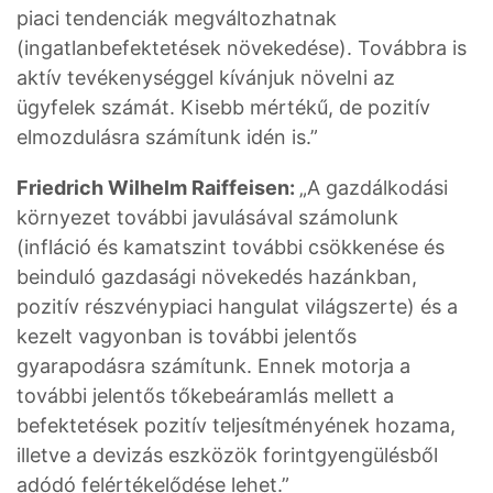
piaci tendenciák megváltozhatnak
(ingatlanbefektetések növekedése). Továbbra is
aktív tevékenységgel kívánjuk növelni az
ügyfelek számát. Kisebb mértékű, de pozitív
elmozdulásra számítunk idén is.”
Friedrich Wilhelm Raiffeisen:
„A gazdálkodási
környezet további javulásával számolunk
(infláció és kamatszint további csökkenése és
beinduló gazdasági növekedés hazánkban,
pozitív részvénypiaci hangulat világszerte) és a
kezelt vagyonban is további jelentős
gyarapodásra számítunk. Ennek motorja a
további jelentős tőkebeáramlás mellett a
befektetések pozitív teljesítményének hozama,
illetve a devizás eszközök forintgyengülésből
adódó felértékelődése lehet.”