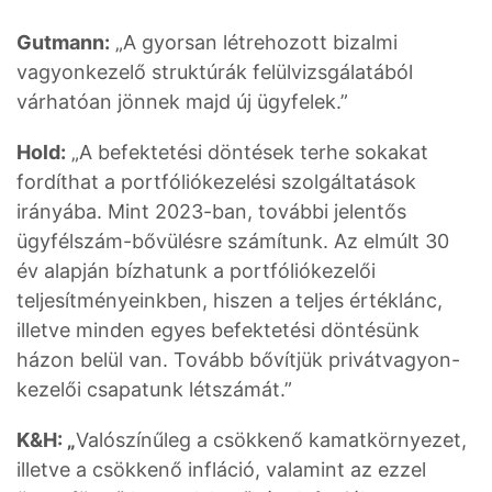
Gutmann:
„A gyorsan létrehozott bizalmi
vagyonkezelő struktúrák felülvizsgálatából
várhatóan jönnek majd új ügyfelek.”
Hold:
„A befektetési döntések terhe sokakat
fordíthat a portfóliókezelési szolgáltatások
irányába. Mint 2023-ban, további jelentős
ügyfélszám-bővülésre számítunk. Az elmúlt 30
év alapján bízhatunk a portfóliókezelői
teljesítményeinkben, hiszen a teljes értéklánc,
illetve minden egyes befektetési döntésünk
házon belül van. Tovább bővítjük privátvagyon-
kezelői csapatunk létszámát.”
K&H: „
Valószínűleg a csökkenő kamatkörnyezet,
illetve a csökkenő infláció, valamint az ezzel