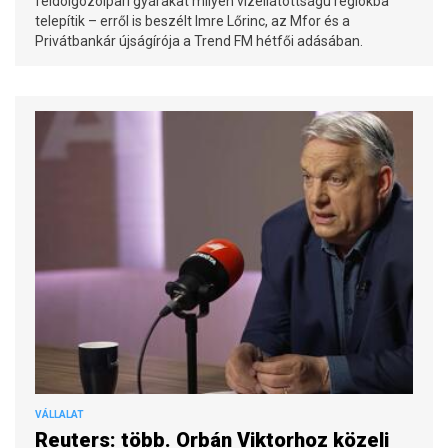
feldolgozóipari gyárakat milyen vízellátottságú régiókba
telepítik – erről is beszélt Imre Lőrinc, az Mfor és a
Privátbankár újságírója a Trend FM hétfői adásában.
VÁLLALAT
Reuters: több. Orbán Viktorhoz közeli