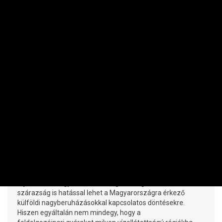
VÁLLALAT
Nem a vízzabáló iparágaknak áll a
zászló az energiaválságok idején
IMRE LŐRINC | 2026. AUGUSZTUS 3. 19:07
A jövőben az egymást érő energiaválságok és a fokozódó
szárazság is hatással lehet a Magyarországra érkező
külföldi nagyberuházásokkal kapcsolatos döntésekre.
Hiszen egyáltalán nem mindegy, hogy a