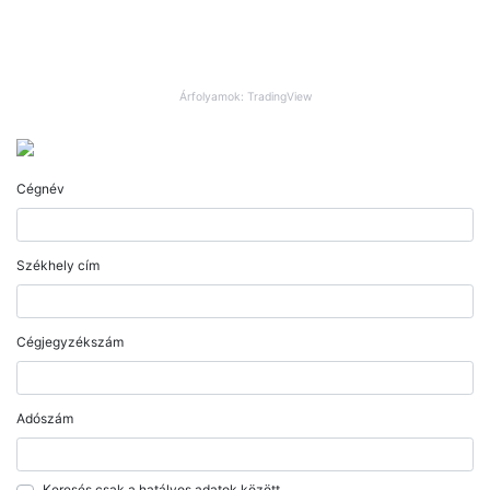
Árfolyamok: TradingView
Cégnév
Székhely cím
Cégjegyzékszám
Adószám
Keresés csak a hatályos adatok között