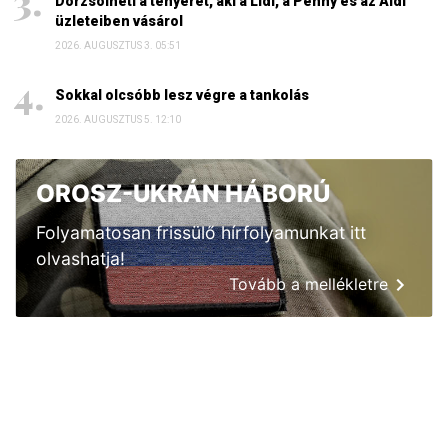
Dörzsölheti a tenyerét, aki a Lidl, a Penny és az Aldi
üzleteiben vásárol
2026. AUGUSZTUS 3. 05:51
Sokkal olcsóbb lesz végre a tankolás
2026. AUGUSZTUS 5. 12:10
OROSZ-UKRÁN HÁBORÚ
Folyamatosan frissülő hírfolyamunkat itt
olvashatja!
Tovább a mellékletre