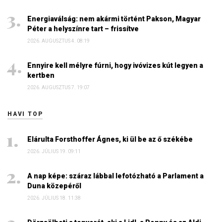
Energiaválság: nem akármi történt Pakson, Magyar
Péter a helyszínre tart – frissítve
2026. AUGUSZTUS 4. 08:19
Ennyire kell mélyre fúrni, hogy ivóvizes kút legyen a
kertben
2026. AUGUSZTUS 7. 19:07
HAVI TOP
Elárulta Forsthoffer Ágnes, ki ül be az ő székébe
2026. JÚLIUS 19. 09:11
A nap képe: száraz lábbal lefotózható a Parlament a
Duna közepéről
2026. JÚLIUS 18. 11:38