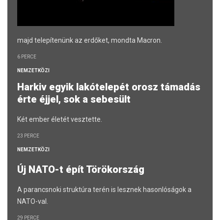
majd telepítenünk az erdőket, mondta Macron.
6 PERCE
NEMZETKÖZI
Harkiv egyik lakótelepét orosz támadás
érte éjjel, sok a sebesült
Két ember életét vesztette.
23 PERCE
NEMZETKÖZI
Új NATO-t épít Törökország
A parancsnoki struktúra terén is lesznek hasonlóságok a
NATO-val.
29 PERCE