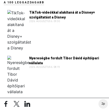
A 100 LEGGAZDAGABB
TikTok-videókkal alakítaná át a Disney+
szolgáltatást a Disney
2026. AUGUSZTUS 6. 09:30
Nyereségbe fordult Tibor Dávid építőipari
vállalata
2026. AUGUSZTUS 6. 08:19
Lakásokat vásárolt luxusbirtoka mögött a
2p
fiatal ausztrál milliárdos