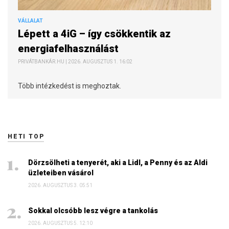
VÁLLALAT
Lépett a 4iG – így csökkentik az
energiafelhasználást
PRIVÁTBANKÁR.HU | 2026. AUGUSZTUS 1. 16:02
Több intézkedést is meghoztak.
HETI TOP
Dörzsölheti a tenyerét, aki a Lidl, a Penny és az Aldi
üzleteiben vásárol
2026. AUGUSZTUS 3. 05:51
Sokkal olcsóbb lesz végre a tankolás
2026. AUGUSZTUS 5. 12:10