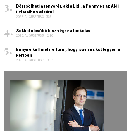
Dörzsölheti a tenyerét, aki a Lidl, a Penny és az Aldi
üzleteiben vásárol
2026. AUGUSZTUS 3. 05:51
Sokkal olcsóbb lesz végre a tankolás
2026. AUGUSZTUS 5. 12:10
Ennyire kell mélyre fúrni, hogy ivóvizes kút legyen a
kertben
2026. AUGUSZTUS 7. 19:07