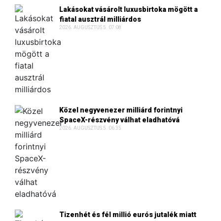
Lakásokat vásárolt luxusbirtoka mögött a
fiatal ausztrál milliárdos
2026. AUGUSZTUS 5. 07:08
Közel negyvenezer milliárd forintnyi
SpaceX-részvény válhat eladhatóvá
2026. AUGUSZTUS 5. 06:35
Tizenhét és fél millió eurós jutalék miatt