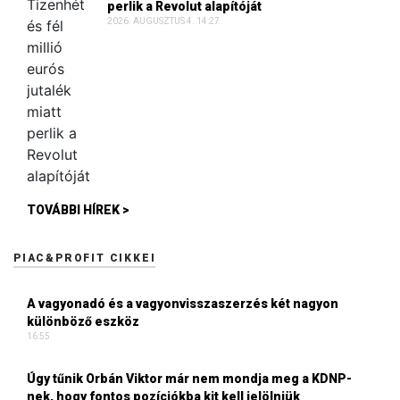
perlik a Revolut alapítóját
2026. AUGUSZTUS 4. 14:27
TOVÁBBI HÍREK >
PIAC&PROFIT CIKKEI
A vagyonadó és a vagyonvisszaszerzés két nagyon
különböző eszköz
16:55
Úgy tűnik Orbán Viktor már nem mondja meg a KDNP-
nek, hogy fontos pozíciókba kit kell jelölniük