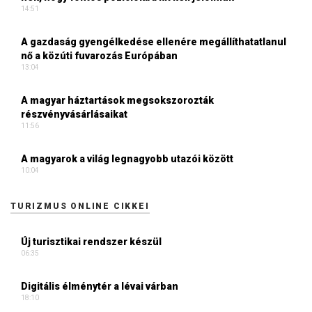
14:51
A gazdaság gyengélkedése ellenére megállíthatatlanul
nő a közúti fuvarozás Európában
13:04
A magyar háztartások megsokszorozták
részvényvásárlásaikat
11:56
A magyarok a világ legnagyobb utazói között
10:04
TURIZMUS ONLINE CIKKEI
Új turisztikai rendszer készül
06:35
Digitális élménytér a lévai várban
18:10