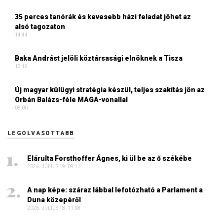
35 perces tanórák és kevesebb házi feladat jöhet az
alsó tagozaton
14:44
Baka Andrást jelöli köztársasági elnöknek a Tisza
13:19
Új magyar külügyi stratégia készül, teljes szakítás jön az
Orbán Balázs-féle MAGA-vonallal
08:00
LEGOLVASOTTABB
Elárulta Forsthoffer Ágnes, ki ül be az ő székébe
2026. JÚLIUS 19. 09:11
A nap képe: száraz lábbal lefotózható a Parlament a
Duna közepéről
2026. JÚLIUS 18. 11:38