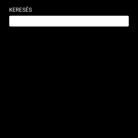
KERESÉS
RÉSZVÉNY / DEVIZA / ÁRU
Hogyan védekezhet a 400 forint feletti
euró ellen?
EIDENPENZ JÓZSEF | 2024. MÁRCIUS 22. 05:41
A múlt héten az euró árfolyama súrolta a 400 forintos