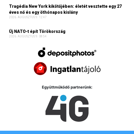
Tragédia New York kikötőjében: életét vesztette egy 27
éves nő és egy öthónapos kislány
2026. AUGUSZTUS 9. 12:47
Új NATO-t épít Törökország
2026. AUGUSZTUS 9. 08:54
Együttműködő partnerünk: