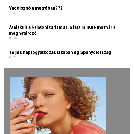
Vaddisznó a metróban???
17:37
Átalakult a balatoni turizmus, a last minute ma már a
meghatározó
09:36
Teljes napfogyatkozás lázában ég Spanyolország
09:22