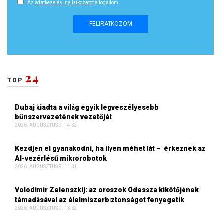
Az
adatkezelési nyilatkozatot
elfogadom.
FELIRATKOZOM
24
TOP
Dubaj kiadta a világ egyik legveszélyesebb
bűnszervezetének vezetőjét
2026. AUGUSZTUS 9. 14:32
Kezdjen el gyanakodni, ha ilyen méhet lát – érkeznek az
AI-vezérlésű mikrorobotok
2026. AUGUSZTUS 9. 11:31
Volodimir Zelenszkij: az oroszok Odessza kikötőjének
támadásával az élelmiszerbiztonságot fenyegetik
2026. AUGUSZTUS 9. 13:32