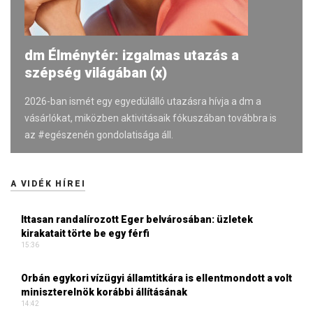
dm Élménytér: izgalmas utazás a
szépség világában (x)
2026-ban ismét egy egyedülálló utazásra hívja a dm a
vásárlókat, miközben aktivitásaik fókuszában továbbra is
az #egészenén gondolatisága áll.
A VIDÉK HÍREI
Ittasan randalírozott Eger belvárosában: üzletek
kirakatait törte be egy férfi
15:36
Orbán egykori vízügyi államtitkára is ellentmondott a volt
miniszterelnök korábbi állításának
14:42