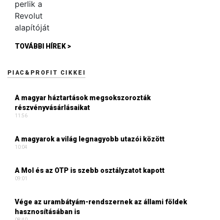
TOVÁBBI HÍREK >
PIAC&PROFIT CIKKEI
A magyar háztartások megsokszorozták
részvényvásárlásaikat
11:56
A magyarok a világ legnagyobb utazói között
10:04
A Mol és az OTP is szebb osztályzatot kapott
09:01
Vége az urambátyám-rendszernek az állami földek
hasznosításában is
08:40