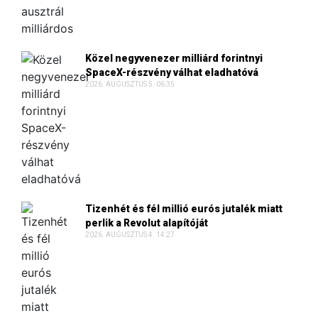
Közel negyvenezer milliárd forintnyi
SpaceX-részvény válhat eladhatóvá
2026. AUGUSZTUS 5. 06:35
Tizenhét és fél millió eurós jutalék miatt
perlik a Revolut alapítóját
2026. AUGUSZTUS 4. 14:27