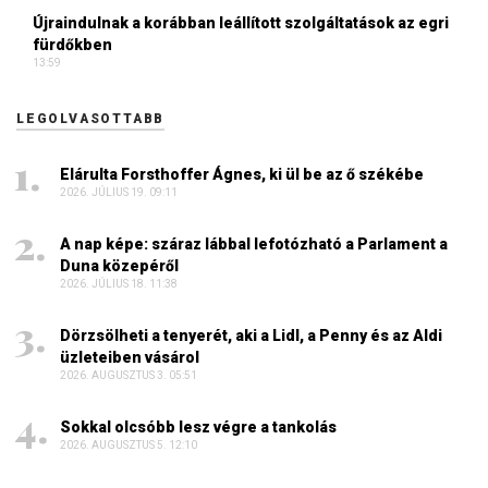
Újraindulnak a korábban leállított szolgáltatások az egri
fürdőkben
13:59
LEGOLVASOTTABB
Elárulta Forsthoffer Ágnes, ki ül be az ő székébe
2026. JÚLIUS 19. 09:11
A nap képe: száraz lábbal lefotózható a Parlament a
Duna közepéről
2026. JÚLIUS 18. 11:38
Dörzsölheti a tenyerét, aki a Lidl, a Penny és az Aldi
üzleteiben vásárol
2026. AUGUSZTUS 3. 05:51
Sokkal olcsóbb lesz végre a tankolás
2026. AUGUSZTUS 5. 12:10