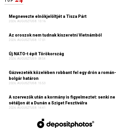
TOP
Megnevezte elnökjelöltjét a Tisza Párt
2026. AUGUSZTUS 8. 13:16
Az oroszok nem tudnak kiszeretni Vietnámból
2026. AUGUSZTUS 8. 17:01
Új NATO-t épít Törökország
2026. AUGUSZTUS 9. 08:54
Gázvezeték közelében robbant fel egy drón a román-
bolgár határon
2026. AUGUSZTUS 8. 15:53
A szervezők után a kormány is figyelmeztet: senki ne
sétáljon át a Dunán a Sziget Fesztiválra
2026. AUGUSZTUS 8. 14:41