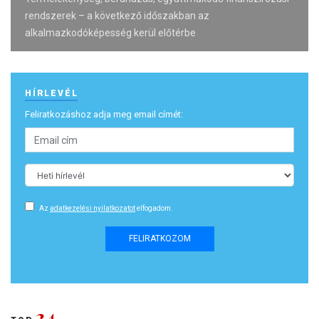
rendszerek – a következő időszakban az
alkalmazkodóképesség kerül előtérbe
HÍRLEVÉL
Feliratkozáshoz adja meg email címét:
Az
adatkezelési nyilatkozatot
elfogadom.
FELIRATKOZOM
24