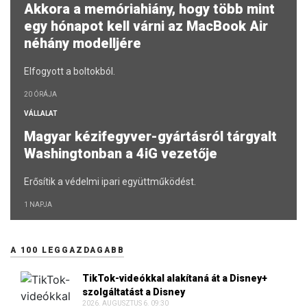
Akkora a memóriahiány, hogy több mint
egy hónapot kell várni az MacBook Air
néhány modelljére
Elfogyott a boltokból.
20 ÓRÁJA
VÁLLALAT
Magyar kézifegyver-gyártásról tárgyalt
Washingtonban a 4iG vezetője
Erősítik a védelmi ipari együttműködést.
1 NAPJA
A 100 LEGGAZDAGABB
TikTok-videókkal alakítaná át a Disney+
szolgáltatást a Disney
2026. AUGUSZTUS 6. 09:30