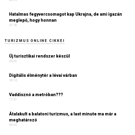
Hatalmas fegyvercsomagot kap Ukrajna, de ami igazán
meglepő, hogy honnan
07:18
TURIZMUS ONLINE CIKKEI
Új turisztikai rendszer készül
06:35
Digitális élménytér a lévai várban
18:10
Vaddisznó a metróban???
17:37
Átalakult a balatoni turizmus, a last minute ma már a
meghatározó
09:36