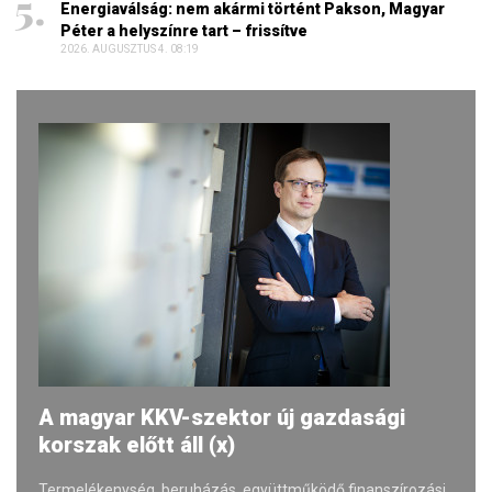
Energiaválság: nem akármi történt Pakson, Magyar
Péter a helyszínre tart – frissítve
2026. AUGUSZTUS 4. 08:19
A magyar KKV-szektor új gazdasági
korszak előtt áll (x)
Termelékenység, beruházás, együttműködő finanszírozási