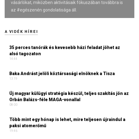
vásárlókat, miközben aktivitásaik fókuszában továbbra is
az #egészenén gondolatisága áll.
A VIDÉK HÍREI
35 perces tanórák és kevesebb házi feladat jöhet az
alsó tagozaton
14:44
Baka Andrást jelöli köztársasági elnöknek a Tisza
13:19
Új magyar külügyi stratégia készül, teljes szakítás jön az
Orbán Balázs-féle MAGA-vonallal
08:00
Több mint egy hónap is lehet, mire teljesen újraindul a
paksi atomerőmű
19:46