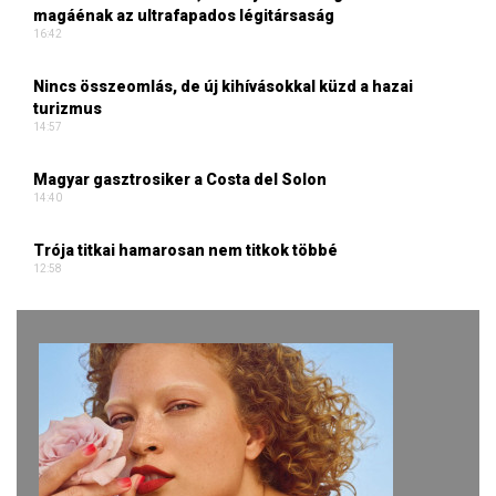
magáénak az ultrafapados légitársaság
16:42
Nincs összeomlás, de új kihívásokkal küzd a hazai
turizmus
14:57
Magyar gasztrosiker a Costa del Solon
14:40
Trója titkai hamarosan nem titkok többé
12:58