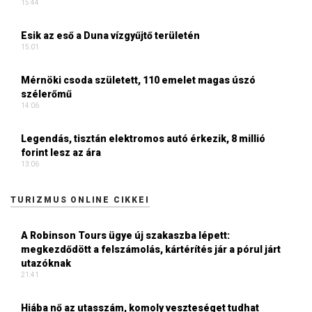
15:44
Esik az eső a Duna vízgyűjtő területén
15:01
Mérnöki csoda született, 110 emelet magas úszó
szélerőmű
14:06
Legendás, tisztán elektromos autó érkezik, 8 millió
forint lesz az ára
13:06
TURIZMUS ONLINE CIKKEI
A Robinson Tours ügye új szakaszba lépett:
megkezdődött a felszámolás, kártérítés jár a pórul járt
utazóknak
21:41
Hiába nő az utasszám, komoly veszteséget tudhat