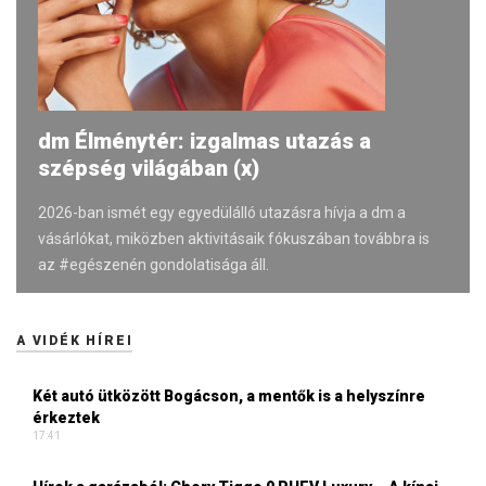
dm Élménytér: izgalmas utazás a
szépség világában (x)
2026-ban ismét egy egyedülálló utazásra hívja a dm a
vásárlókat, miközben aktivitásaik fókuszában továbbra is
az #egészenén gondolatisága áll.
A VIDÉK HÍREI
Két autó ütközött Bogácson, a mentők is a helyszínre
érkeztek
17:41