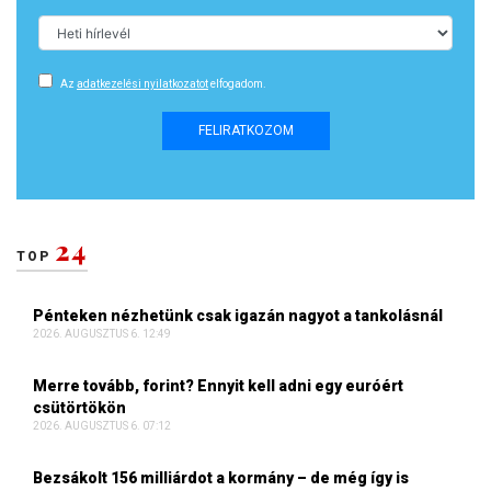
Az
adatkezelési nyilatkozatot
elfogadom.
FELIRATKOZOM
24
TOP
Pénteken nézhetünk csak igazán nagyot a tankolásnál
2026. AUGUSZTUS 6. 12:49
Merre tovább, forint? Ennyit kell adni egy euróért
csütörtökön
2026. AUGUSZTUS 6. 07:12
Bezsákolt 156 milliárdot a kormány – de még így is