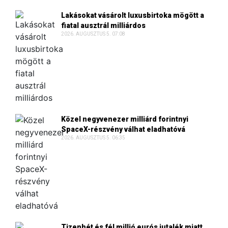
Lakásokat vásárolt luxusbirtoka mögött a
fiatal ausztrál milliárdos
2026. AUGUSZTUS 5. 07:08
Közel negyvenezer milliárd forintnyi
SpaceX-részvény válhat eladhatóvá
2026. AUGUSZTUS 5. 06:35
Tizenhét és fél millió eurós jutalék miatt