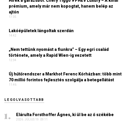
Hírek a garázsból: Chery Tiggo 9 PHEV Luxury – A kínai
prémium, amely már nem kopogtat, hanem belép az
ajtón
17:35
Lakóépületek lángoltak szerdán
14:42
„Nem tettünk nyomást a fiunkra” – Egy egri család
története, amely a Rapid Wien-ig vezetett
12:34
Új hűtőrendszer a Markhot Ferenc Kórházban: több mint
70 millió forintos fejlesztés szolgálja a betegellátást
11:46
LEGOLVASOTTABB
Elárulta Forsthoffer Ágnes, ki ül be az ő székébe
2026. JÚLIUS 19. 09:11