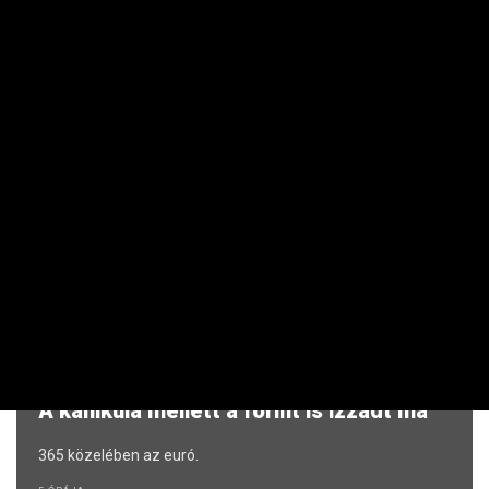
kiszivárogtatóinak
„El fogjuk kapni őket” – az amerikai elnök keményen üzent
a szivárogtatóknak.
4 ÓRÁJA
MAKRO / KÜLGAZDASÁG
Súlyos kijelentést tett Magyar Péter:
szerinte az Orbán-kormány tudta, hogy
baj van
Tudták, hogy a magyar energiarendszer a végnapjait éli.
4 ÓRÁJA
RÉSZVÉNY / DEVIZA / ÁRU
A kánikula mellett a forint is izzadt ma
365 közelében az euró.