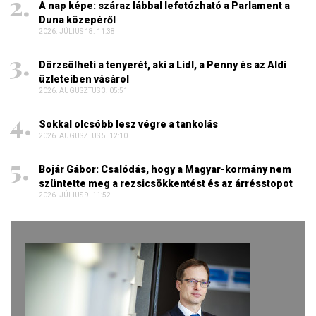
A nap képe: száraz lábbal lefotózható a Parlament a
Duna közepéről
2026. JÚLIUS 18. 11:38
Dörzsölheti a tenyerét, aki a Lidl, a Penny és az Aldi
üzleteiben vásárol
2026. AUGUSZTUS 3. 05:51
Sokkal olcsóbb lesz végre a tankolás
2026. AUGUSZTUS 5. 12:10
Bojár Gábor: Csalódás, hogy a Magyar-kormány nem
szüntette meg a rezsicsökkentést és az árrésstopot
2026. JÚLIUS 9. 11:52