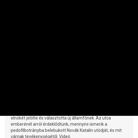
SZUBJEKTÍV
„Ő is egy aláíróember lesz” – Sulyok
Tamásról kérdeztük a járókelőket
DOBOS ZOLTÁN - IZSÓ MÁRTON | 2024. MÁRCIUS 2. 10:47
Az Országgyűlés kormánypárti többsége némi
meglepetésre Sulyok Tamást, az Alkotmánybíróság eddigi
elnökét jelölte és választotta új államfőnek. Az utca
emberénél arról érdeklődtünk, mennyire ismerik a
pedofilbotrányba belebukott Novák Katalin utódját, és mit
várnak tevékenységétől. Videó.