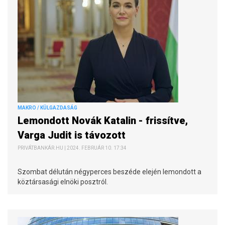
MAKRO / KÜLGAZDASÁG
Lemondott Novák Katalin - frissítve,
Varga Judit is távozott
PRIVÁTBANKÁR.HU | 2024. FEBRUÁR 10. 17:34
Szombat délután négyperces beszéde elején lemondott a
köztársasági elnöki posztról.