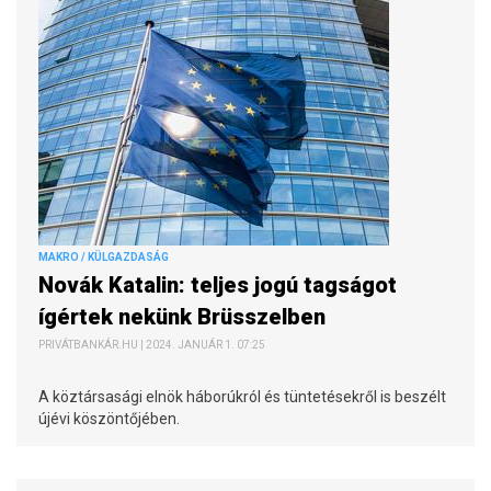
MAKRO / KÜLGAZDASÁG
Novák Katalin: teljes jogú tagságot
ígértek nekünk Brüsszelben
PRIVÁTBANKÁR.HU | 2024. JANUÁR 1. 07:25
A köztársasági elnök háborúkról és tüntetésekről is beszélt
újévi köszöntőjében.