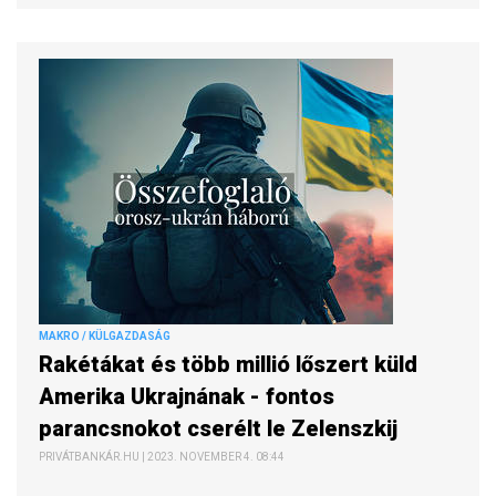
MAKRO / KÜLGAZDASÁG
Rakétákat és több millió lőszert küld
Amerika Ukrajnának - fontos
parancsnokot cserélt le Zelenszkij
PRIVÁTBANKÁR.HU | 2023. NOVEMBER 4. 08:44