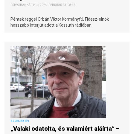
PRIVÁTBANKÁR.HU | 2024. FEBRUÁR 23. 08:45
Péntek reggel Orbán Viktor kormányfő, Fidesz-elnök
hosszabb interjút adott a Kossuth rádióban.
SZUBJEKTÍV
„Valaki odatolta, és valamiért aláírta” –