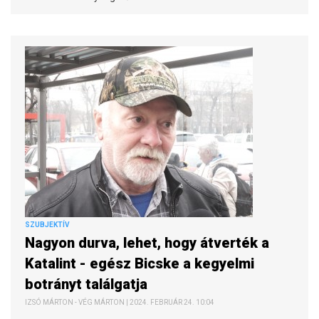
SZUBJEKTÍV
Nagyon durva, lehet, hogy átverték a
Katalint - egész Bicske a kegyelmi
botrányt találgatja
IZSÓ MÁRTON - VÉG MÁRTON | 2024. FEBRUÁR 24. 10:04