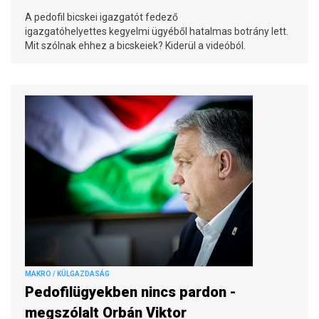
A pedofil bicskei igazgatót fedező
igazgatóhelyettes kegyelmi ügyéből hatalmas botrány lett.
Mit szólnak ehhez a bicskeiek? Kiderül a videóból.
MAKRO / KÜLGAZDASÁG
Pedofilügyekben nincs pardon -
megszólalt Orbán Viktor