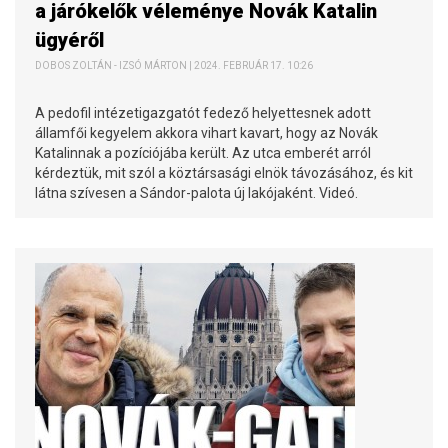
a járókelők véleménye Novák Katalin
ügyéről
DOBOS ZOLTÁN - IZSÓ MÁRTON | 2024. FEBRUÁR 17. 10:26
A pedofil intézetigazgatót fedező helyettesnek adott
államfői kegyelem akkora vihart kavart, hogy az Novák
Katalinnak a pozíciójába került. Az utca emberét arról
kérdeztük, mit szól a köztársasági elnök távozásához, és kit
látna szívesen a Sándor-palota új lakójaként. Videó.