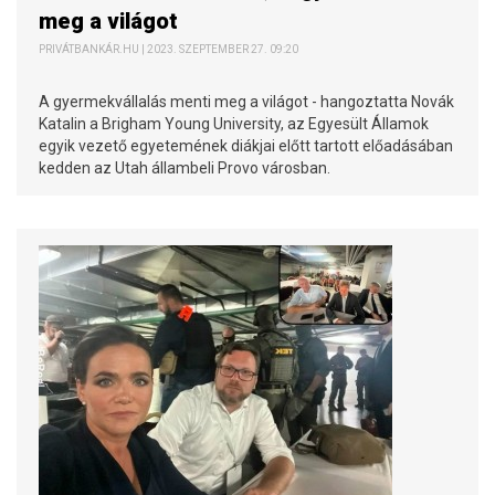
meg a világot
PRIVÁTBANKÁR.HU | 2023. SZEPTEMBER 27. 09:20
A gyermekvállalás menti meg a világot - hangoztatta Novák
Katalin a Brigham Young University, az Egyesült Államok
egyik vezető egyetemének diákjai előtt tartott előadásában
kedden az Utah állambeli Provo városban.