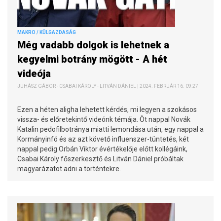
MAKRO / KÜLGAZDASÁG
Még vadabb dolgok is lehetnek a
kegyelmi botrány mögött - A hét
videója
JUHÁSZ GÁBOR - CSABAI KÁROLY - LITVÁN DÁNIEL | 2024. FEBRUÁR 16. 09:27
Ezen a héten aligha lehetett kérdés, mi legyen a szokásos
vissza- és előretekintő videónk témája. Öt nappal Novák
Katalin pedofilbotránya miatti lemondása után, egy nappal a
Kormányinfó és az azt követő influenszer-tüntetés, két
nappal pedig Orbán Viktor évértékelője előtt kollégáink,
Csabai Károly főszerkesztő és Litván Dániel próbáltak
magyarázatot adni a történtekre.