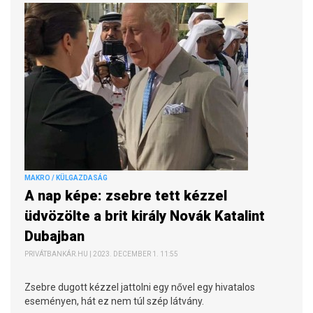
MAKRO / KÜLGAZDASÁG
A nap képe: zsebre tett kézzel
üdvözölte a brit király Novák Katalint
Dubajban
PRIVÁTBANKÁR.HU | 2023. DECEMBER 1. 11:55
Zsebre dugott kézzel jattolni egy nővel egy hivatalos
eseményen, hát ez nem túl szép látvány.