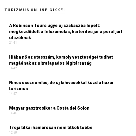
TURIZMUS ONLINE CIKKEI
A Robinson Tours ügye új szakaszba lépett:
megkezdődött a felszámolás, kártérítés jár a pórul járt
utazóknak
21:41
Hiába nő az utasszám, komoly veszteséget tudhat
magáénak az ultrafapados légitársaság
16:42
Nincs összeomlás, de új kihívásokkal küzd a hazai
turizmus
14:57
Magyar gasztrosiker a Costa del Solon
14:40
Trója titkai hamarosan nem titkok többé
12:58