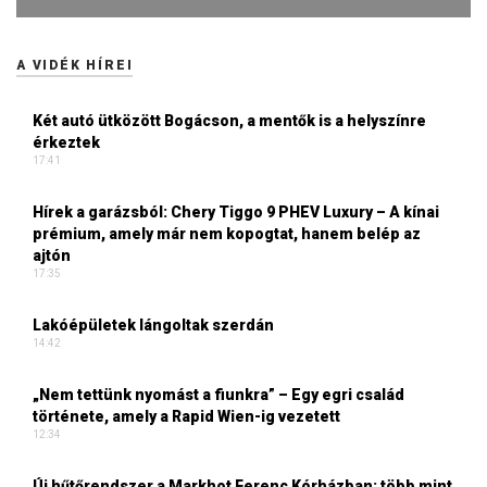
A VIDÉK HÍREI
Két autó ütközött Bogácson, a mentők is a helyszínre
érkeztek
17:41
Hírek a garázsból: Chery Tiggo 9 PHEV Luxury – A kínai
prémium, amely már nem kopogtat, hanem belép az
ajtón
17:35
Lakóépületek lángoltak szerdán
14:42
„Nem tettünk nyomást a fiunkra” – Egy egri család
története, amely a Rapid Wien-ig vezetett
12:34
Új hűtőrendszer a Markhot Ferenc Kórházban: több mint