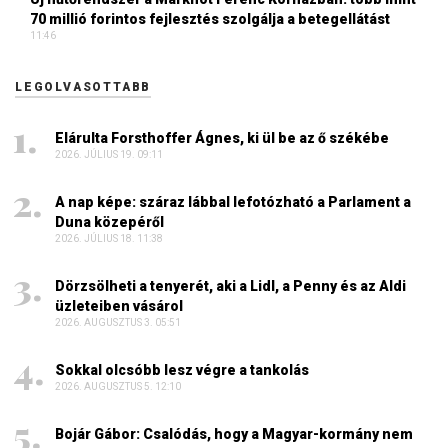
70 millió forintos fejlesztés szolgálja a betegellátást
11:46
LEGOLVASOTTABB
Elárulta Forsthoffer Ágnes, ki ül be az ő székébe
2026. JÚLIUS 19. 09:11
A nap képe: száraz lábbal lefotózható a Parlament a
Duna közepéről
2026. JÚLIUS 18. 11:38
Dörzsölheti a tenyerét, aki a Lidl, a Penny és az Aldi
üzleteiben vásárol
2026. AUGUSZTUS 3. 05:51
Sokkal olcsóbb lesz végre a tankolás
2026. AUGUSZTUS 5. 12:10
Bojár Gábor: Csalódás, hogy a Magyar-kormány nem