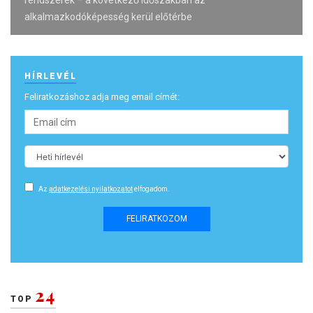
rendszerek – a következő időszakban az
alkalmazkodóképesség kerül előtérbe
HÍRLEVÉL
Feliratkozáshoz adja meg email címét:
Az
adatkezelési nyilatkozatot
elfogadom.
FELIRATKOZOM
24
TOP