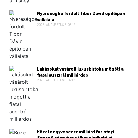
Nyereségbe fordult Tibor Dávid építőipari
vállalata
2026. AUGUSZTUS 6. 08:19
Lakásokat vásárolt luxusbirtoka mögött a
fiatal ausztrál milliárdos
2026. AUGUSZTUS 5. 07:08
Közel negyvenezer milliárd forintnyi