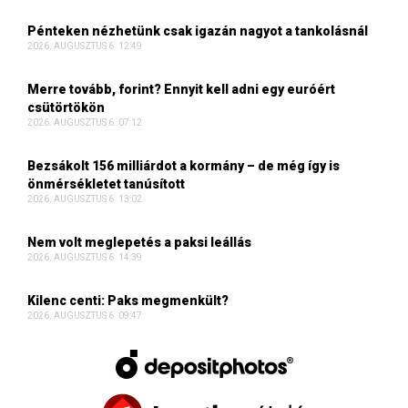
Pénteken nézhetünk csak igazán nagyot a tankolásnál
2026. AUGUSZTUS 6. 12:49
Merre tovább, forint? Ennyit kell adni egy euróért
csütörtökön
2026. AUGUSZTUS 6. 07:12
Bezsákolt 156 milliárdot a kormány – de még így is
önmérsékletet tanúsított
2026. AUGUSZTUS 6. 13:02
Nem volt meglepetés a paksi leállás
2026. AUGUSZTUS 6. 14:39
Kilenc centi: Paks megmenkült?
2026. AUGUSZTUS 6. 09:47