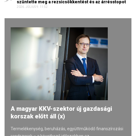
szüntette meg a rezsicsökkentést és az árrésstopot
2026. JÚLIUS 9. 11:52
A magyar KKV-szektor új gazdasági
korszak előtt áll (x)
Termelékenység, beruházás, együttműködő finanszírozási