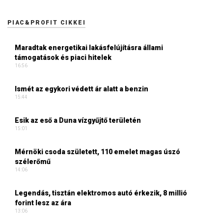
PIAC&PROFIT CIKKEI
Maradtak energetikai lakásfelújításra állami
támogatások és piaci hitelek
16:56
Ismét az egykori védett ár alatt a benzin
15:44
Esik az eső a Duna vízgyűjtő területén
15:01
Mérnöki csoda született, 110 emelet magas úszó
szélerőmű
14:06
Legendás, tisztán elektromos autó érkezik, 8 millió
forint lesz az ára
13:06