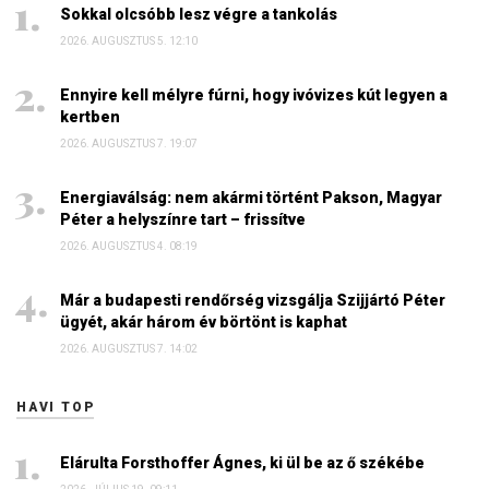
Sokkal olcsóbb lesz végre a tankolás
2026. AUGUSZTUS 5. 12:10
Ennyire kell mélyre fúrni, hogy ivóvizes kút legyen a
kertben
2026. AUGUSZTUS 7. 19:07
Energiaválság: nem akármi történt Pakson, Magyar
Péter a helyszínre tart – frissítve
2026. AUGUSZTUS 4. 08:19
Már a budapesti rendőrség vizsgálja Szijjártó Péter
ügyét, akár három év börtönt is kaphat
2026. AUGUSZTUS 7. 14:02
HAVI TOP
Elárulta Forsthoffer Ágnes, ki ül be az ő székébe