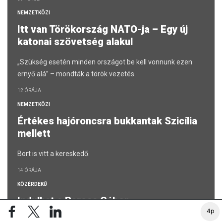
NEMZETKÖZI
Itt van Törökország NATO-ja – Egy új
katonai szövetség alakul
„Szükség esetén minden országot be kell vonnunk ezen
ernyő alá” – mondták a török vezetés.
12 ÓRÁJA
NEMZETKÖZI
Értékes hajóroncsra bukkantak Szicília
mellett
Bort is vitt a kereskedő.
14 ÓRÁJA
KÖZÉRDEKŰ
Indulhat a Baross Gábor
Vasútfejlesztési Terv uniós projektje –
4p