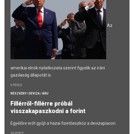
Az
amerikai elnök nyilatkozata szerint figyelik az iráni
gazdaság állapotát is.
9 PERCE
RÉSZVÉNY / DEVIZA / ÁRU
Fillérről-fillérre próbál
visszakapaszkodni a forint
Egyelőre erőt gyűjt a hazai fizetőeszköz a devizapiacon.
39 PERCE