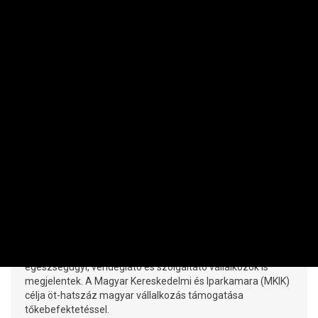
KKV
Egyre több vállalkozó választja a
kibővült Demján Sándor Tőkeprogramot
PRIVÁTBANKÁR.HU | 2025. NOVEMBER 25. 12:56
Fokozódik a kereslet a Demján Sándor Tőkeprogram
(DSTP) iránt. Dr. Bánfi Zoltán, az MKIK Tőkealap-kezelő Zrt.
vezérigazgatója elmondta: a több ezer érdeklődő között IT-,
egészségügyi, vendéglátó és szolgáltató vállalkozók is
megjelentek. A Magyar Kereskedelmi és Iparkamara (MKIK)
célja öt-hatszáz magyar vállalkozás támogatása
tőkebefektetéssel.