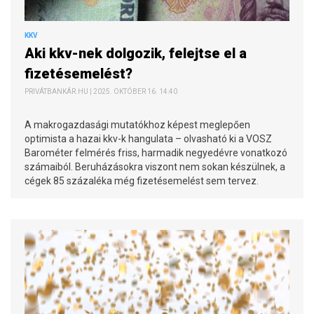
KKV
Aki kkv-nek dolgozik, felejtse el a
fizetésemelést?
PRIVÁTBANKÁR.HU | 2025. OKTÓBER 16. 14:40
A makrogazdasági mutatókhoz képest meglepően
optimista a hazai kkv-k hangulata – olvasható ki a VOSZ
Barométer felmérés friss, harmadik negyedévre vonatkozó
számaiból. Beruházásokra viszont nem sokan készülnek, a
cégek 85 százaléka még fizetésemelést sem tervez.