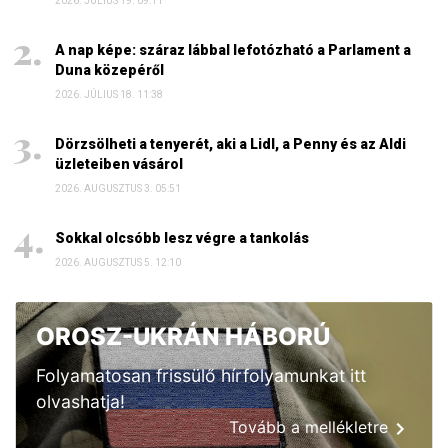
2026. JÚLIUS 19. 09:11
A nap képe: száraz lábbal lefotózható a Parlament a
Duna közepéről
2026. JÚLIUS 18. 11:38
Dörzsölheti a tenyerét, aki a Lidl, a Penny és az Aldi
üzleteiben vásárol
2026. AUGUSZTUS 3. 05:51
Sokkal olcsóbb lesz végre a tankolás
2026. AUGUSZTUS 5. 12:10
OROSZ-UKRÁN HÁBORÚ
Folyamatosan frissülő hírfolyamunkat itt
olvashatja!
Tovább a mellékletre