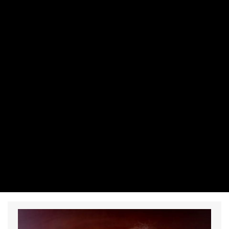
MAKRO / KÜLGAZDASÁG
Jobban járnak a szennyezők?
Egyszerűbb lesz a bevándorlás?
Szakértőt kérdeztünk az eltörölt
adókról
IMRE LŐRINC | 2026. AUGUSZTUS 9. 06:01
Több adónem is megszűnik Magyarországon, amelyek a
települések bevételeit, a nagy ipari szennyezőket, valamint
a bevándorlást érintik. Ezeket egytől egyig az Orbán-
kormányok alatt vezették be őket. Egyszerűbb lesz
harmadik országból betelepülni? Jobban járnak a szén-
dioxid-kibocsátásért felelős cégek? Adószakértőt
kérdeztünk a várható hatásokról.