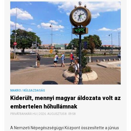
MAKRO / KÜLGAZDASÁG
Kiderült, mennyi magyar áldozata volt az
embertelen hőhullámnak
PRIVÁTBANKÁR.HU | 2026. AUGUSZTUS 8. 09:58
A Nemzeti Népegészségügyi Központ összesítette a június