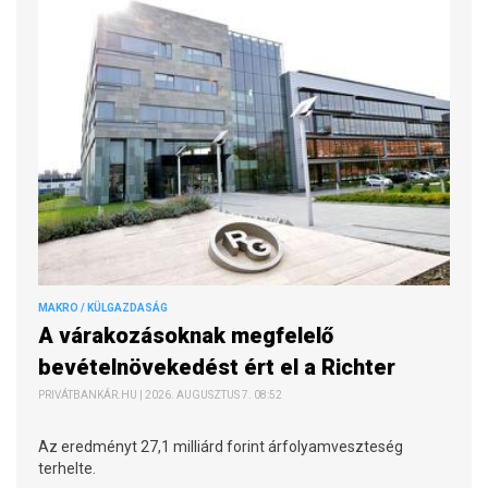
MAKRO / KÜLGAZDASÁG
A várakozásoknak megfelelő
bevételnövekedést ért el a Richter
PRIVÁTBANKÁR.HU | 2026. AUGUSZTUS 7. 08:52
Az eredményt 27,1 milliárd forint árfolyamveszteség
terhelte.