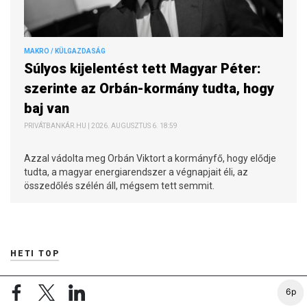
MAKRO / KÜLGAZDASÁG
Súlyos kijelentést tett Magyar Péter:
szerinte az Orbán-kormány tudta, hogy
baj van
PRIVÁTBANKÁR.HU | 2026. AUGUSZTUS 6. 18:59
Azzal vádolta meg Orbán Viktort a kormányfő, hogy elődje
tudta, a magyar energiarendszer a végnapjait éli, az
összedőlés szélén áll, mégsem tett semmit.
HETI TOP
Dörzsölheti a tenyerét, aki a Lidl, a Penny és az Aldi
6p
üzleteiben vásárol