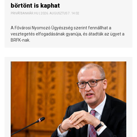
börtönt is kaphat
PRIVÁTBANKÁR.HU | 2026. AUGUSZTUS 7. 14:02
A Fővárosi Nyomozó Ügyészség szerint fennállhat a
vesztegetés elfogadásának gyanúja, és átadták az ügyet a
BRFK-nak.