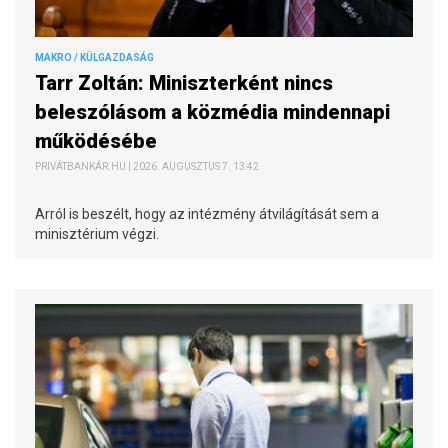
MAKRO / KÜLGAZDASÁG
Tarr Zoltán: Miniszterként nincs
beleszólásom a közmédia mindennapi
működésébe
PRIVÁTBANKÁR.HU | 2026. AUGUSZTUS 7. 13:42
Arról is beszélt, hogy az intézmény átvilágítását sem a
minisztérium végzi.