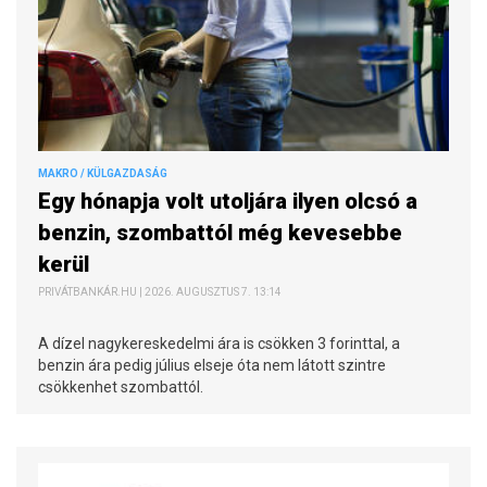
MAKRO / KÜLGAZDASÁG
Egy hónapja volt utoljára ilyen olcsó a
benzin, szombattól még kevesebbe
kerül
PRIVÁTBANKÁR.HU | 2026. AUGUSZTUS 7. 13:14
A dízel nagykereskedelmi ára is csökken 3 forinttal, a
benzin ára pedig július elseje óta nem látott szintre
csökkenhet szombattól.