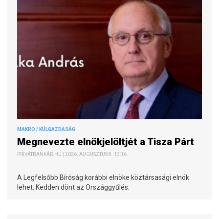
MAKRO / KÜLGAZDASÁG
Megnevezte elnökjelöltjét a Tisza Párt
PRIVÁTBANKÁR.HU | 2026. AUGUSZTUS 8. 13:16
A Legfelsőbb Bíróság korábbi elnöke köztársasági elnök
lehet. Kedden dönt az Országgyűlés.