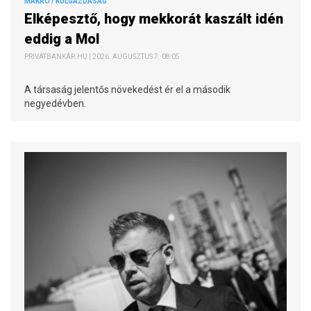
MAKRO / KÜLGAZDASÁG
Elképesztő, hogy mekkorát kaszált idén
eddig a Mol
PRIVÁTBANKÁR.HU | 2026. AUGUSZTUS 7. 08:05
A társaság jelentős növekedést ér el a második
negyedévben.