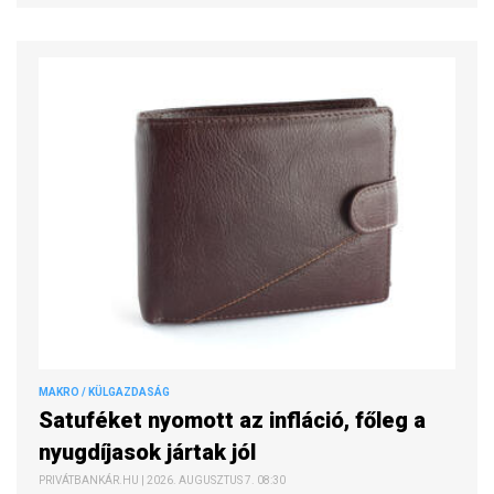
MAKRO / KÜLGAZDASÁG
Satuféket nyomott az infláció, főleg a
nyugdíjasok jártak jól
PRIVÁTBANKÁR.HU | 2026. AUGUSZTUS 7. 08:30