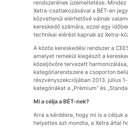
rendszerének üzemeltetése. Mindez a
Xetra-csatlakozásával a BÉT-en jegy
közvetlenül elérhetővé válnak valam
kereskedő számára, ezzel egy időben
technikai elérést kapnak az Xetra-kö
A közös kereskedési rendszer a CEESE
amelyet remekül kiegészít a kereske
közeljövőre tervezett harmonizálása
kategóriarendszere a csoporton belü
részvényszekciójában 2013. július 1-
kategóriákat a „Prémium” és „Standar
Mi a célja a BÉT-nek?
Arra a kérdésre, hogy mi is a céljuk
helyettes azt mondta, a Xetra által 