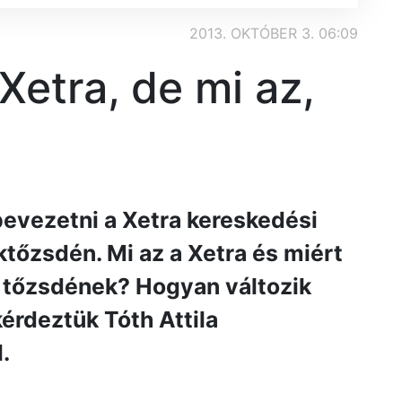
2013. OKTÓBER 3. 06:09
 Xetra, de mi az,
evezetni a Xetra kereskedési
ktőzsdén. Mi az a Xetra és miért
 a tőzsdének? Hogyan változik
érdeztük Tóth Attila
.