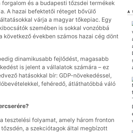
a forgalom és a budapesti tőzsdei termékek
ja. A hazai befektetői réteget bővülő
A 
áltatásokkal várja a magyar tőkepiac. Egy
 kibocsátók szemében is sokkal vonzóbbá
gy a következő években számos hazai cég dönt
 pedig dinamikusabb fejlődést, magasabb
kedést is jelent a vállalatok számára – ez
edvező hatásokkal bír: GDP-növekedéssel,
dóbevételekkel, fehéredő, átláthatóbbá váló
ercserére?
a tesztelési folyamat, amely három fronton
 tőzsdén, a szekciótagok által megbízott