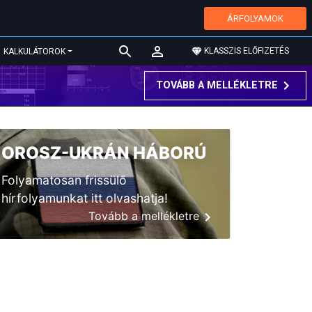
ÁRFOLYAMOK
KLASSZIS ELŐFIZETÉS
KALKULÁTOROK
TOVÁBB A MELLÉKLETRE
OROSZ-UKRÁN HÁBORÚ
Folyamatosan frissülő
hírfolyamunkat itt olvashatja!
Tovább a mellékletre