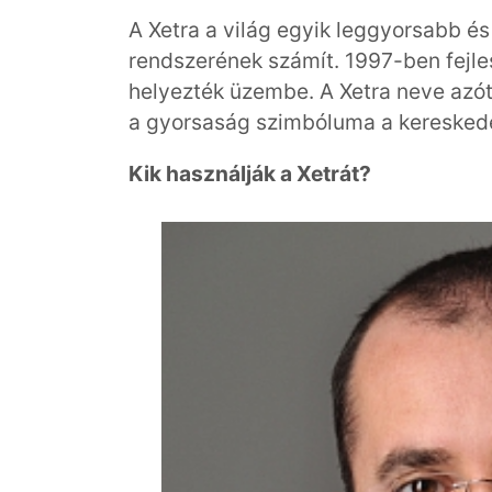
A Xetra a világ egyik leggyorsabb é
rendszerének számít. 1997-ben fejles
helyezték üzembe. A Xetra neve azót
a gyorsaság szimbóluma a kereskedés
Kik használják a Xetrát?