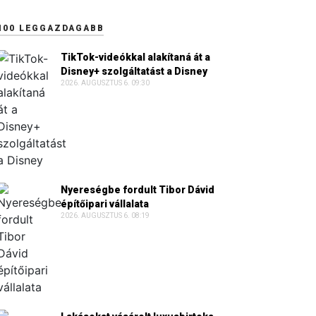
100 LEGGAZDAGABB
TikTok-videókkal alakítaná át a
Disney+ szolgáltatást a Disney
2026. AUGUSZTUS 6. 09:30
Nyereségbe fordult Tibor Dávid
építőipari vállalata
2026. AUGUSZTUS 6. 08:19