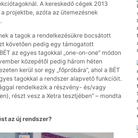
zekciótagoknál. A kereskedő cégek 2013
n a projektbe, azóta az ütemezésnek
.
nek a tagok a rendelkezésükre bocsátott
ezt követően pedig egy támogatott
a BÉT az egyes tagokkal „one-on-one” módon
vember közepétől pedig három héten
ezeten kerül sor egy „főpróbára”, ahol a BÉT
gyes tagokkal a rendszer alapvető funkcióit.
ággal rendelkezik a részvény- és/vagy
n), részt vesz a Xetra tesztjében” – mondta
st az új rendszer?