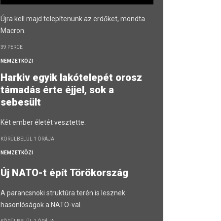
Újra kell majd telepítenünk az erdőket, mondta
Macron.
39 PERCE
NEMZETKÖZI
Harkiv egyik lakótelepét orosz
támadás érte éjjel, sok a
sebesült
Két ember életét vesztette.
KÖRÜLBELÜL 1 ÓRÁJA
NEMZETKÖZI
Új NATO-t épít Törökország
A parancsnoki struktúra terén is lesznek
hasonlóságok a NATO-val.