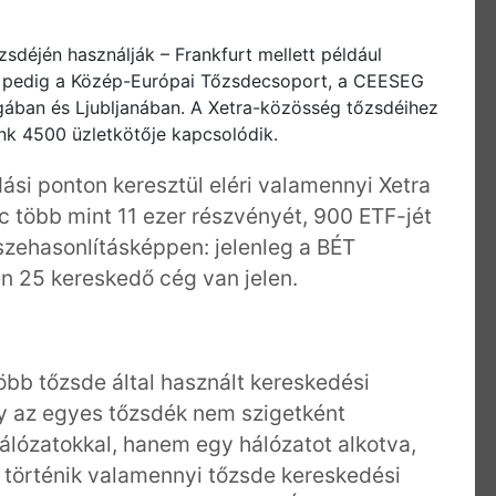
déjén használják – Frankfurt mellett például
n pedig a Közép-Európai Tőzsdecsoport, a CEESEG
gában és Ljubljanában. A Xetra-közösség tőzsdéihez
nk 4500 üzletkötője kapcsolódik.
si ponton keresztül eléri valamennyi Xetra
c több mint 11 ezer részvényét, 900 ETF-jét
szehasonlításképpen: jelenleg a BÉT
n 25 kereskedő cég van jelen.
öbb tőzsde által használt kereskedési
y az egyes tőzsdék nem szigetként
hálózatokkal, hanem egy hálózatot alkotva,
 történik valamennyi tőzsde kereskedési