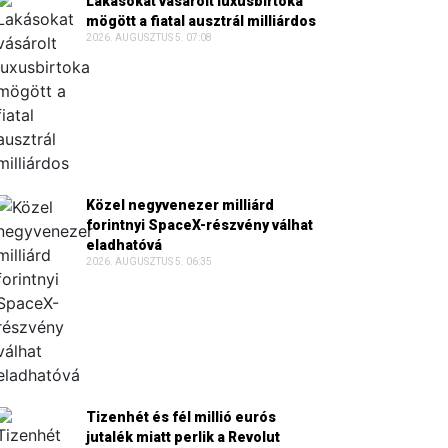
Lakásokat vásárolt luxusbirtoka
mögött a fiatal ausztrál milliárdos
2026. AUGUSZTUS 5. 07:08
Közel negyvenezer milliárd
forintnyi SpaceX-részvény válhat
eladhatóvá
2026. AUGUSZTUS 5. 06:35
Tizenhét és fél millió eurós
jutalék miatt perlik a Revolut