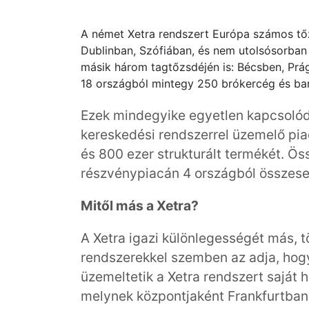
A német Xetra rendszert Európa számos tőzs
Dublinban, Szófiában, és nem utolsósorba
másik három tagtőzsdéjén is: Bécsben, Prá
18 országból mintegy 250 brókercég és ba
Ezek mindegyike egyetlen kapcsolódá
kereskedési rendszerrel üzemelő pia
és 800 ezer strukturált termékét. Ös
részvénypiacán 4 országból összese
Mitől más a Xetra?
A Xetra igazi különlegességét más, t
rendszerekkel szemben az adja, hog
üzemeltetik a Xetra rendszert saját 
melynek központjaként Frankfurtban