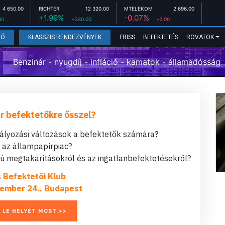
4 650.00
RICHTER
12 320.00
MTELEKOM
2 696.00
+1.99%
-0.07%
00
+240.00
-2.00
FRISS
BEFEKTETÉS
ROVATOK
EÓ
KLASSZIS RENDEZVÉNYEK
Benzinár - nyugdíj - infláció - kamatok - államadósság
r befektetőkre ősszel?
bályozási változások a befektetők számára?
t az állampapírpiac?
 megtakarításokról és az ingatlanbefektetésekről?
s Befektetői Klub
ember 24., Budapest
 LE HELYÉT MOST >>