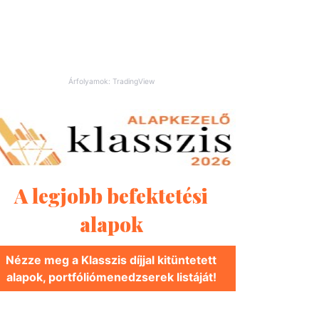
Árfolyamok: TradingView
A legjobb befektetési
alapok
Nézze meg a Klasszis díjjal kitüntetett
alapok, portfóliómenedzserek listáját!