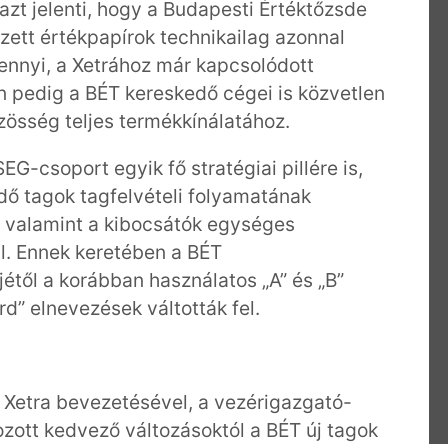
zt jelenti, hogy a Budapesti Értéktőzsde
zett értékpapírok technikailag azonnal
ennyi, a Xetrához már kapcsolódott
 pedig a BÉT kereskedő cégei is közvetlen
zösség teljes termékkínálatához.
G-csoport egyik fő stratégiai pillére is,
dő tagok tagfelvételi folyamatának
, valamint a kibocsátók egységes
l. Ennek keretében a BÉT
jétől a korábban használatos „A” és „B”
d” elnevezések váltották fel.
 a Xetra bevezetésével, a vezérigazgató-
hozott kedvező változásoktól a BÉT új tagok