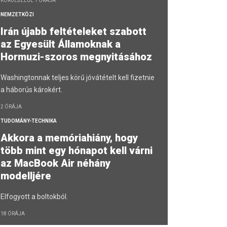
KÖRÜLBELÜL 1 ÓRÁJA
NEMZETKÖZI
Irán újabb feltételeket szabott
az Egyesült Államoknak a
Hormuzi-szoros megnyitásához
Washingtonnak teljes körű jóvátételt kell fizetnie
a háborús károkért.
2 ÓRÁJA
TUDOMÁNY-TECHNIKA
Akkora a memóriahiány, hogy
több mint egy hónapot kell várni
az MacBook Air néhány
modelljére
Elfogyott a boltokból.
18 ÓRÁJA