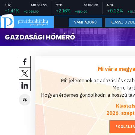
BUX
148 632.55
OTP
46 890.00
MOL
+1.41%
+2.16%
+0.22%
+2 069.00
+990.00
+10.
VÁMHÁBORÚ
KLASSZIS VID
GAZDASÁGI HŐMÉRŐ
Mi vár a magya
Mit jelentenek az adózási és sza
Merre tar
Hogyan érdemes gondolkodni a hosszú távú
8p
Klasszi
2026. szept
FOGLALJA