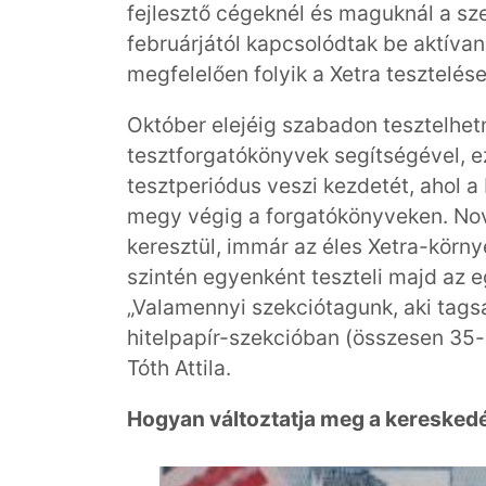
fejlesztő cégeknél és maguknál a s
februárjától kapcsolódtak be aktíva
megfelelően folyik a Xetra tesztelése
Október elejéig szabadon tesztelhet
tesztforgatókönyvek segítségével, 
tesztperiódus veszi kezdetét, ahol 
megy végig a forgatókönyveken. No
keresztül, immár az éles Xetra-körny
szintén egyenként teszteli majd az e
„Valamennyi szekciótagunk, aki tags
hitelpapír-szekcióban (összesen 35-e
Tóth Attila.
Hogyan változtatja meg a kereskedé