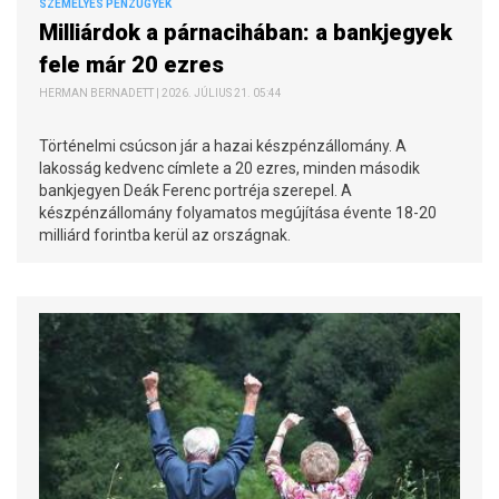
SZEMÉLYES PÉNZÜGYEK
Milliárdok a párnacihában: a bankjegyek
fele már 20 ezres
HERMAN BERNADETT | 2026. JÚLIUS 21. 05:44
Történelmi csúcson jár a hazai készpénzállomány. A
lakosság kedvenc címlete a 20 ezres, minden második
bankjegyen Deák Ferenc portréja szerepel. A
készpénzállomány folyamatos megújítása évente 18-20
milliárd forintba kerül az országnak.