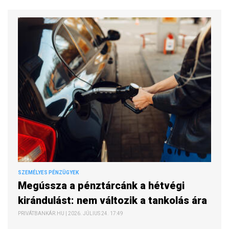
SZEMÉLYES PÉNZÜGYEK
Megússza a pénztárcánk a hétvégi
kirándulást: nem változik a tankolás ára
PRIVÁTBANKÁR.HU | 2026. JÚLIUS 24. 17:49