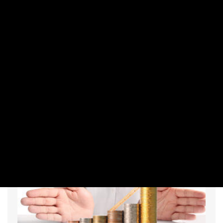
SZEMÉLYES PÉNZÜGYEK
A professzionális vagyonkezelés a
kényelemről is szól – Klasszis Podcast
IZSÓ MÁRTON - CSABAI KÁROLY | 2026. JÚLIUS 27. 10:16
Samu Jánossal, a Concorde befektetési igazgatójával a
hazai vagyonkezelési piacot, azon belül is a privátbanki
szolgáltatások helyzetét, valamint a kilátásokat néztük
meg közelebbről.