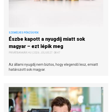
SZEMÉLYES PÉNZÜGYEK
Észbe kapott a nyugdíj miatt sok
magyar – ezt lépik meg
PRIVÁTBANKÁR.HU | 2026. JÚLIUS 27. 08:47
Az állami nyugdíj nem biztos, hogy elegendő lesz, emiatt
határozott sok magyar.