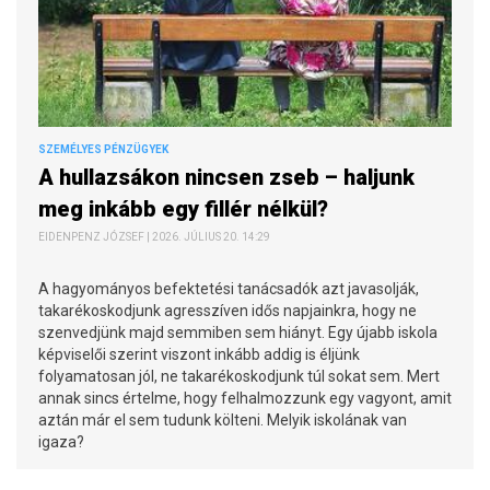
SZEMÉLYES PÉNZÜGYEK
A hullazsákon nincsen zseb – haljunk
meg inkább egy fillér nélkül?
EIDENPENZ JÓZSEF | 2026. JÚLIUS 20. 14:29
A hagyományos befektetési tanácsadók azt javasolják,
takarékoskodjunk agresszíven idős napjainkra, hogy ne
szenvedjünk majd semmiben sem hiányt. Egy újabb iskola
képviselői szerint viszont inkább addig is éljünk
folyamatosan jól, ne takarékoskodjunk túl sokat sem. Mert
annak sincs értelme, hogy felhalmozzunk egy vagyont, amit
aztán már el sem tudunk költeni. Melyik iskolának van
igaza?