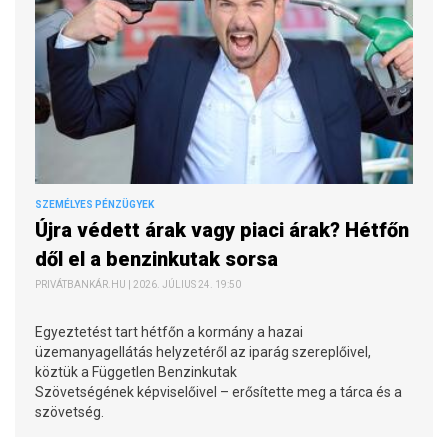
SZEMÉLYES PÉNZÜGYEK
Újra védett árak vagy piaci árak? Hétfőn
dől el a benzinkutak sorsa
PRIVÁTBANKÁR.HU | 2026. JÚLIUS 24. 19:50
Egyeztetést tart hétfőn a kormány a hazai
üzemanyagellátás helyzetéről az iparág szereplőivel,
köztük a Független Benzinkutak
Szövetségének képviselőivel – erősítette meg a tárca és a
szövetség.