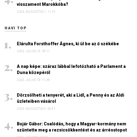
visszament Marokkóba?
2026. AUGUSZTUS 1. 11:15
HAVI TOP
Elárulta Forsthoffer Ágnes, ki ül be az ő székébe
2026. JÚLIUS 19. 09:11
A nap képe: száraz lábbal lefotózható a Parlament a
Duna közepéről
2026. JÚLIUS 18. 11:38
Dörzsölheti a tenyerét, aki a Lidl, a Penny és az Aldi
üzleteiben vásárol
2026. AUGUSZTUS 3. 05:51
Bojár Gábor: Csalódás, hogy a Magyar-kormány nem
szüntette meg a rezsicsökkentést és az árrésstopot