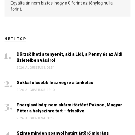
Egyáltalán nem biztos, hogy a 0 forint az tényleg nulla
forint.
HETI TOP
Dörzsölheti a tenyerét, aki a Lidl, a Penny és az Aldi
üzleteiben vásárol
2026. AUGUSZTUS 3. 05:51
Sokkal olcsóbb lesz végre a tankolás
2026. AUGUSZTUS 5. 12:10
Energiaválság: nem akármi történt Pakson, Magyar
Péter a helyszínre tart – frissítve
2026. AUGUSZTUS 4. 08:19
Szinte minden spanyol határt áttörő migráns