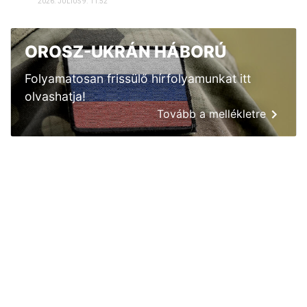
2026. JÚLIUS 9. 11:52
OROSZ-UKRÁN HÁBORÚ
Folyamatosan frissülő hírfolyamunkat itt
olvashatja!
Tovább a mellékletre