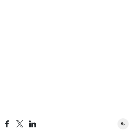
Árfolyamok: TradingView
6p