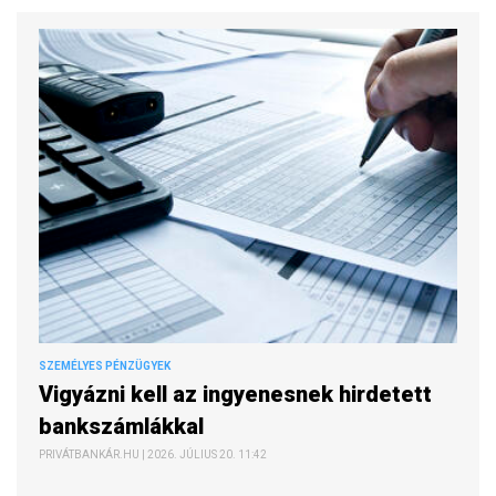
SZEMÉLYES PÉNZÜGYEK
Vigyázni kell az ingyenesnek hirdetett
bankszámlákkal
PRIVÁTBANKÁR.HU | 2026. JÚLIUS 20. 11:42