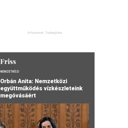
Árfolyamok: TradingView
Friss
NEMZETKÖZI
Orbán Anita: Nemzetközi
együttműködés vízkészleteink
megóvásáért