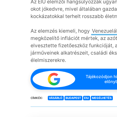
Az EIU elemzői hangsúlyozzák ugyana
okot jókedvre, mivel általában gazdas
kockázatokkal terhelt rosszabb életm
Az elemzés kiemeli, hogy
Venezuelá
megközelítő inflációt mértek, az azót
elvesztette fizetőeszköz funkcióját,
járműveinek alkatrészeit, családi éksz
élelmiszerekre.
Tájékozódjon hi
előnyb
CÍMKÉK:
VÁSÁRLÓ
BUDAPEST
EIU
MEGÉLHETÉS