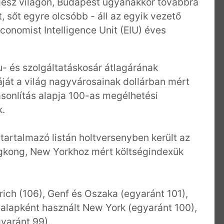
gész világon, Budapest ugyanakkor továbbra
, sőt egyre olcsóbb - áll az egyik vezető
conomist Intelligence Unit (EIU) éves
u- és szolgáltatáskosár átlagárának
táját a világ nagyvárosainak dollárban mért
asonlítás alapja 100-as megélhetési
k.
 tartalmazó listán holtversenyben került az
ngkong, New Yorkhoz mért költségindexük
ich (106), Genf és Oszaka (egyaránt 101),
 alapként használt New York (egyaránt 100),
yaránt 99).