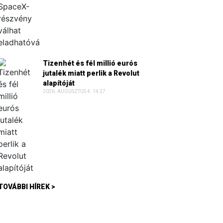
Tizenhét és fél millió eurós
jutalék miatt perlik a Revolut
alapítóját
2026. AUGUSZTUS 4. 14:27
TOVÁBBI HÍREK >