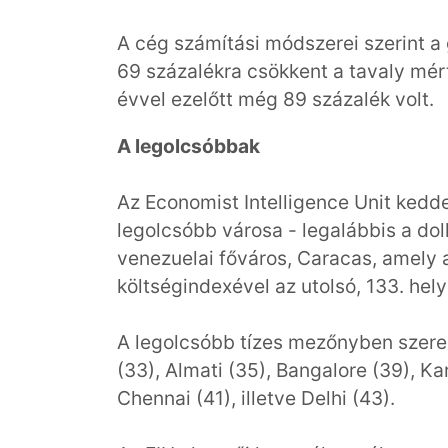
A cég számítási módszerei szerint a 
69 százalékra csökkent a tavaly mért
évvel ezelőtt még 89 százalék volt.
A legolcsóbbak
Az Economist Intelligence Unit kedde
legolcsóbb városa - legalábbis a doll
venezuelai főváros, Caracas, amely 
költségindexével az utolsó, 133. helyr
A legolcsóbb tízes mezőnyben szere
(33), Almati (35), Bangalore (39), Ka
Chennai (41), illetve Delhi (43).