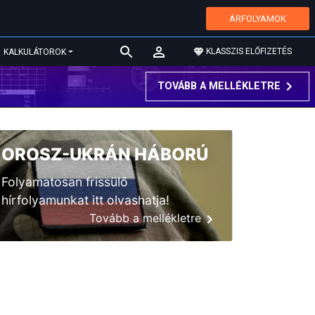
ÁRFOLYAMOK
KLASSZIS ELŐFIZETÉS
KALKULÁTOROK
TOVÁBB A MELLÉKLETRE
OROSZ-UKRÁN HÁBORÚ
Folyamatosan frissülő
hírfolyamunkat itt olvashatja!
Tovább a mellékletre