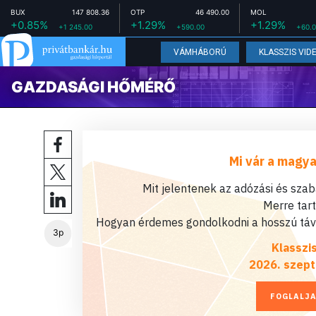
BUX
147 808.36
OTP
46 490.00
MOL
+0.85%
+1.29%
+1.29%
+1 245.00
+590.00
+60.
VÁMHÁBORÚ
KLASSZIS VID
GAZDASÁGI HŐMÉRŐ
Mi vár a magya
Mit jelentenek az adózási és sza
Merre tar
Hogyan érdemes gondolkodni a hosszú távú
3p
Klasszi
2026. szept
FOGLALJA