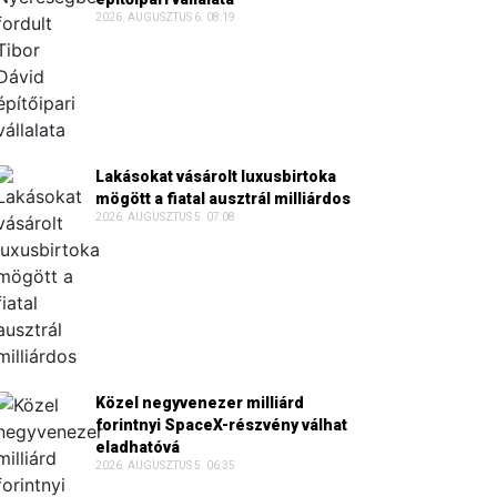
2026. AUGUSZTUS 6. 08:19
Lakásokat vásárolt luxusbirtoka
mögött a fiatal ausztrál milliárdos
2026. AUGUSZTUS 5. 07:08
Közel negyvenezer milliárd
forintnyi SpaceX-részvény válhat
eladhatóvá
2026. AUGUSZTUS 5. 06:35