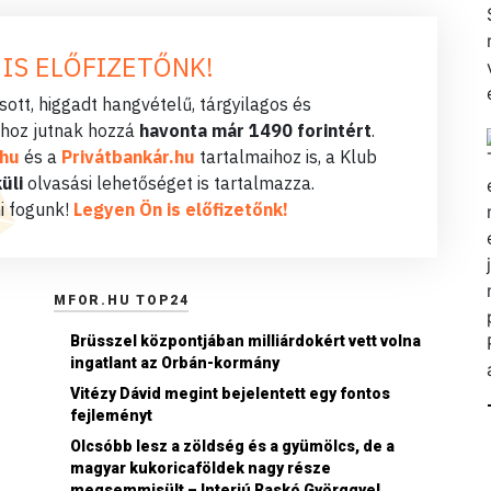
 IS ELŐFIZETŐNK!
ott, higgadt hangvételű, tárgyilagos és
hoz jutnak hozzá
havonta már 1490 forintért
.
.hu
és a
Privátbankár.hu
tartalmaihoz is, a Klub
üli
olvasási lehetőséget is tartalmazza.
i fogunk!
Legyen Ön is előfizetőnk!
MFOR.HU TOP24
Brüsszel központjában milliárdokért vett volna
ingatlant az Orbán-kormány
Vitézy Dávid megint bejelentett egy fontos
fejleményt
Olcsóbb lesz a zöldség és a gyümölcs, de a
magyar kukoricaföldek nagy része
megsemmisült – Interjú Raskó Györggyel