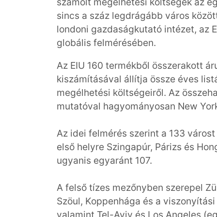
számolt megélhetési költségek az e
sincs a száz legdrágább város között
londoni gazdaságkutató intézet, az E
globális felmérésében.
Az EIU 160 termékből összerakott ár
kiszámításával állítja össze éves lis
megélhetési költségeiről. Az összeh
mutatóval hagyományosan New Yor
Az idei felmérés szerint a 133 várost
első helyre Szingapúr, Párizs és Ho
ugyanis egyaránt 107.
A felső tízes mezőnyben szerepel Zür
Szöul, Koppenhága és a viszonyítási
valamint Tel-Aviv és Los Angeles (eg