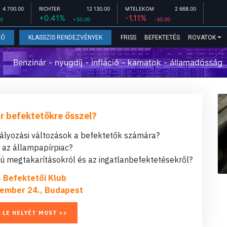
4 700.00
RICHTER
12 130.00
MTELEKOM
2 668.00
+0.41%
-1.11%
00
+50.00
-30.00
FRISS
BEFEKTETÉS
ROVATOK
EÓ
KLASSZIS RENDEZVÉNYEK
Benzinár - nyugdíj - infláció - kamatok - államadósság
r befektetőkre ősszel?
bályozási változások a befektetők számára?
t az állampapírpiac?
 megtakarításokról és az ingatlanbefektetésekről?
s Befektetői Klub
ember 24., Budapest
 LE HELYÉT MOST >>