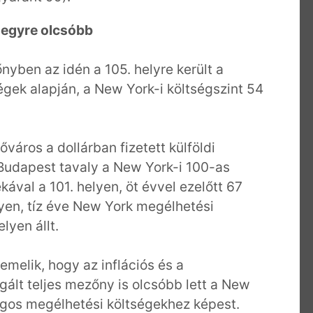
s egyre olcsóbb
ben az idén a 105. helyre került a
égek alapján, a New York-i költségszint 54
város a dollárban fizetett külföldi
Budapest tavaly a New York-i 100-as
ával a 101. helyen, öt évvel ezelőtt 67
lyen, tíz éve New York megélhetési
lyen állt.
emelik, hogy az inflációs és a
ált teljes mezőny is olcsóbb lett a New
agos megélhetési költségekhez képest.