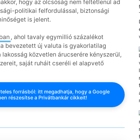
kkor, hogy az olcsóság nem feltétlenül ad
ági-politikai felfordulással, biztonsági
inőséget is jelent.
ban
, ahol tavaly egymillió százalékot
a bevezetett új valuta is gyakorlatilag
 a lakosság közvetlen árucserére kényszerül,
ereit, saját ruháit cseréli el alapvető
teles forrásból: itt megadhatja, hogy a Google
en részesítse a Privátbankár cikkeit!