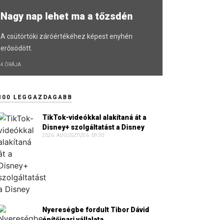
Nagy nap lehet ma a tőzsdén
A csütörtöki záróértékéhez képest enyhén
erősödött.
4 ÓRÁJA
100 LEGGAZDAGABB
TikTok-videókkal alakítaná át a
Disney+ szolgáltatást a Disney
2026. AUGUSZTUS 6. 09:30
Nyereségbe fordult Tibor Dávid
építőipari vállalata