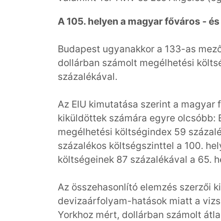
A 105. helyen a magyar főváros - é
Budapest ugyanakkor a 133-as mezőny
dollárban számolt megélhetési költs
százalékával.
Az EIU kimutatása szerint a magyar fő
kiküldöttek számára egyre olcsóbb: 
megélhetési költségindex 59 százalék
százalékos költségszinttel a 100. he
költségeinek 87 százalékával a 65. he
Az összehasonlító elemzés szerzői ki
devizaárfolyam-hatások miatt a vizsg
Yorkhoz mért, dollárban számolt átl