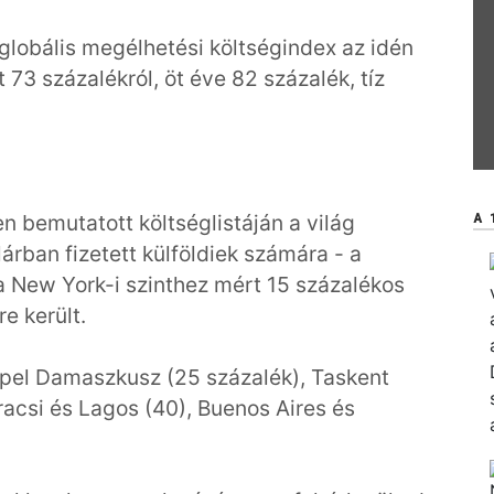
globális megélhetési költségindex az idén
 73 százalékról, öt éve 82 százalék, tíz
n bemutatott költséglistáján a világ
A 
árban fizetett külföldiek számára - a
a New York-i szinthez mért 15 százalékos
e került.
pel Damaszkusz (25 százalék), Taskent
racsi és Lagos (40), Buenos Aires és