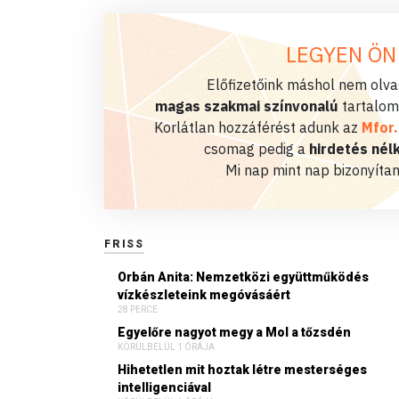
LEGYEN ÖN
Előfizetőink máshol nem olvas
magas szakmai színvonalú
tartalom
Korlátlan hozzáférést adunk az
Mfor
csomag pedig a
hirdetés nélk
Mi nap mint nap bizonyítan
FRISS
Orbán Anita: Nemzetközi együttműködés
vízkészleteink megóvásáért
28 PERCE
Egyelőre nagyot megy a Mol a tőzsdén
KÖRÜLBELÜL 1 ÓRÁJA
Hihetetlen mit hoztak létre mesterséges
intelligenciával