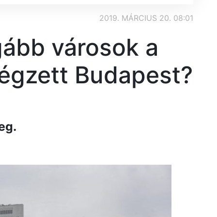
2019. MÁRCIUS 20. 08:01
gább városok a
végzett Budapest?
eg.