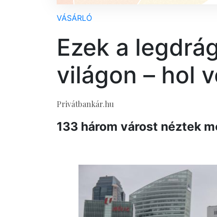
VÁSÁRLÓ
Ezek a legdrá
világon – hol 
Privátbankár.hu
133 három várost néztek m