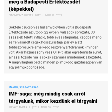
meg a Budapesti Értéktőzsdét
(képekkel)
EIDENPENZ JÓZSEF | 2012. JÚNIUS 19. 07:27
Sokféle csúcson és hullámvölgyben volt a Budapesti
Értéktőzsde az utóbbi 22 évben, válságok sorozata, 30
százalék feletti infláció, több éves stagnálás, csődbe menő
és felvásárolt cégek hosszú listája, pár év alatt
többszörösükre emelkedő részvényárfolyamok - minden
volt. Akár háziasszony vesz OTP-t, akár egyetemista eurót,
a hazai tőzsde ma is sokak számára mindennek a kezdete.
A nagyvilágban pedig minden jól működő gazdaságban van
egy jól működő tőzsde.
MAKRO / KÜLGAZDASÁG
IMF-saga: még mindig csak arról
tárgyalunk, mikor kezdünk el tárgyalni
PRIVÁTBANKÁR.HU | 2012. ÁPRILIS 4. 07:30