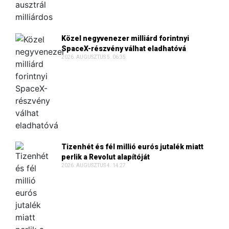
Közel negyvenezer milliárd forintnyi
SpaceX-részvény válhat eladhatóvá
2026. AUGUSZTUS 5. 06:35
Tizenhét és fél millió eurós jutalék miatt
perlik a Revolut alapítóját
2026. AUGUSZTUS 4. 14:27