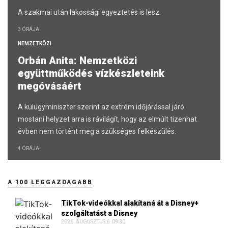
A szakmai után lakossági egyeztetés is lesz.
3 ÓRÁJA
NEMZETKÖZI
Orbán Anita: Nemzetközi
együttműködés vízkészleteink
megóvásáért
A külügyminiszter szerint az extrém időjárással járó
mostani helyzet arra is rávilágít, hogy az elmúlt tizenhat
évben nem történt meg a szükséges felkészülés.
4 ÓRÁJA
A 100 LEGGAZDAGABB
TikTok-videókkal alakítaná át a Disney+
szolgáltatást a Disney
2026. AUGUSZTUS 6. 09:30