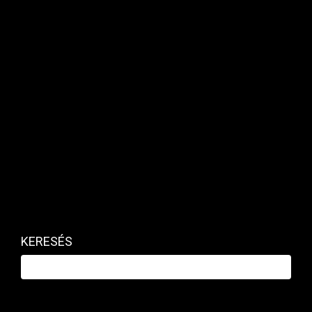
MAKRO / KÜLGAZDASÁG
Mindenképpen szükség lesz jövőre
KERESÉS
megszorításokra? Ön is kérdezheti
élőben Bokros Lajost
PRIVÁTBANKÁR.HU | 2025. DECEMBER 10. 07:51