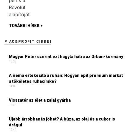
TOVÁBBI HÍREK >
PIAC&PROFIT CIKKEI
Magyar Péter szerint ezt hagyta hátra az Orbán-kormány
15:32
A néma értékesítő a ruhán: Hogyan épít prémium márkát
a tökéletes ruhacímke?
14:05
Visszatér az élet a zalai gyárba
13:45
Újabb árrobbanás jöhet? A búza, az olaj és a cukor is
drágul
12:44