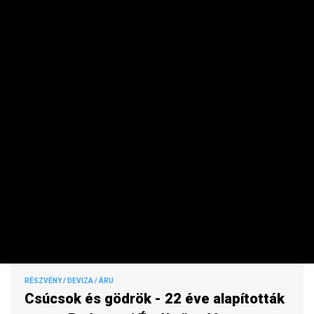
az Európai Unióban? A válaszokat Bokros Lajostól vártuk.
Interjú.
MAKRO / KÜLGAZDASÁG
Bokros vagy Matolcsy: kié a rosszabb
csomag? (Videó)
PRIVÁTBANKÁR.HU | 2012. OKTÓBER 29. 10:22
Fontos azonosságok és különbségek is vannak a Bokros- és
a Matolcsy-csomag között. Az előbbi egyszeri volt, az
utóbbi részei azonban futószalagon érkeznek, és nem
szolgálják a növekedést - állítja Dózsa György, a Figyelő
gazdasági hetilap szerkesztője.
RÉSZVÉNY / DEVIZA / ÁRU
Csúcsok és gödrök - 22 éve alapították