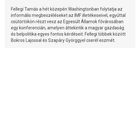
Fellegi Tamás a hét közepén Washingtonban folytatja az
informális megbeszéléseket az IMF illetékeseivel, egyúttal
csütörtökön részt vesz az Egyesült Államok fővárosában
egy konferencián, amelyen áttekintik a magyar gazdaság
és belpolitika egyes fontos kérdéseit. Fellegi többek között
Bokros Lajossal és Szapáry Györggyel cserél eszmét.