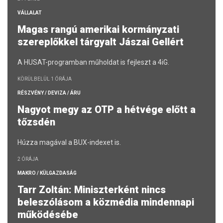
VÁLLALAT
Magas rangú amerikai kormányzati
szereplőkkel tárgyalt Jászai Gellért
A HUSAT-programban műholdat is fejleszt a 4iG.
KÖRÜLBELÜL 1 ÓRÁJA
RÉSZVÉNY / DEVIZA / ÁRU
Nagyot megy az OTP a hétvége előtt a
tőzsdén
Húzza magával a BUX-indexet is.
2 ÓRÁJA
MAKRO / KÜLGAZDASÁG
Tarr Zoltán: Miniszterként nincs
beleszólásom a közmédia mindennapi
működésébe