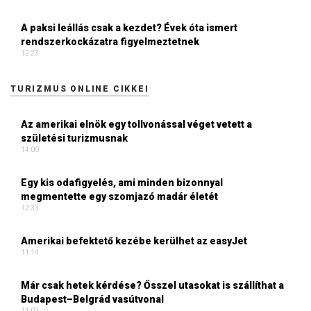
A paksi leállás csak a kezdet? Évek óta ismert
rendszerkockázatra figyelmeztetnek
12:23
TURIZMUS ONLINE CIKKEI
Az amerikai elnök egy tollvonással véget vetett a
születési turizmusnak
14:00
Egy kis odafigyelés, ami minden bizonnyal
megmentette egy szomjazó madár életét
12:33
Amerikai befektető kezébe kerülhet az easyJet
11:14
Már csak hetek kérdése? Ősszel utasokat is szállíthat a
Budapest–Belgrád vasútvonal
11:02