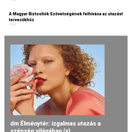
A Magyar Biztosítók Szövetségének felhívása az utazást
tervezőkhöz
10:55
dm Élménytér: izgalmas utazás a
szépség világában (x)