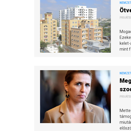
NEMZE
Ötve
PRIVÁTB
Mogad
Ezeket
kelet-
mint f
NEMZE
Meg
szo
PRIVÁTB
Mette
támog
miután
előszö