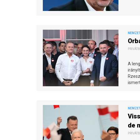
NEMZE
Orbá
PRIVÁTB
A leng
irányí
Rzesz
ismert
NEMZE
Viss
de 
PRIVÁTB