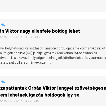
TKÖZI
n Viktor nagy ellenfele boldog lehet
ANKÁR.HU | 2024. ÁPRILIS 22. 08:55
yel helyhatósági választások második fordulójában a kormánykoalíciót
tó Polgári Koalíció (KO) jelöltjei győztek Krakkóban, Wroclawban és
ówban is a szavazóhelyiségeket elhagyók körében készült, vasárnap e
etett exit poll eredmények szerint.
TKÖZI
zapattantak Orbán Viktor lengyel szövetségese
nem lehetnek igazán boldogok így se
ANKÁR.HU | 2024. ÁPRILIS 9. 10:16