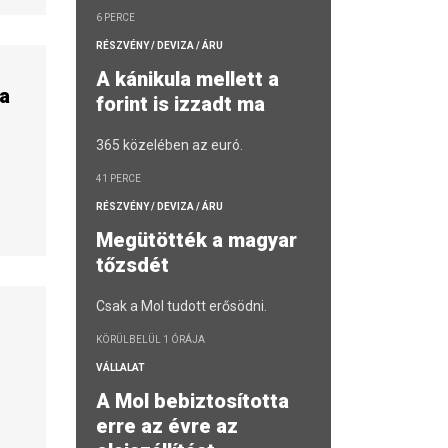
6 PERCE
RÉSZVÉNY / DEVIZA / ÁRU
A kánikula mellett a
a
forint is izzadt ma
365 közelében az euró.
41 PERCE
RÉSZVÉNY / DEVIZA / ÁRU
Megütötték a magyar
tőzsdét
Csak a Mol tudott erősödni.
k
KÖRÜLBELÜL 1 ÓRÁJA
VÁLLALAT
A Mol bebiztosította
erre az évre az