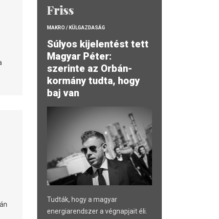
Friss
MAKRO / KÜLGAZDASÁG
Súlyos kijelentést tett
Magyar Péter:
a
szerinte az Orbán-
kormány tudta, hogy
baj van
Tudták, hogy a magyar
tán
energiarendszer a végnapjait éli.