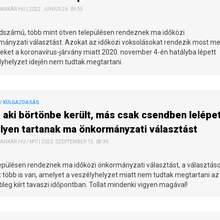
ANKÁR.HU | 2022. JÚNIUS 26. 09:35
dszámú, több mint ötven településen rendeznek ma időközi
mányzati választást. Azokat az időközi voksolásokat rendezik most me
eket a koronavírus-járvány miatt 2020. november 4-én hatályba lépett
lyhelyzet idején nem tudtak megtartani.
/ KÜLGAZDASÁG
 aki börtönbe került, más csak csendben lelépet
elyen tartanak ma önkormányzati választást
ANKÁR.HU / MTI | 2020. SZEPTEMBER 13. 08:36
lepülésen rendeznek ma időközi önkormányzati választást, a választás
 több is van, amelyet a veszélyhelyzet miatt nem tudtak megtartani az
ileg kiírt tavaszi időpontban. Tollat mindenki vigyen magával!