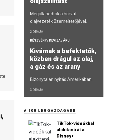
olajszállítást
Megállapodtak a horvát
olajvezeték üzemeltetőjével.
2 ÓRÁJA
RÉSZVÉNY / DEVIZA / ÁRU
Kivárnak a befektetők,
közben drágul az olaj,
a gáz és az arany
ste
Bizonytalan nyitás Amerikában.
3 ÓRÁJA
A 100 LEGGAZDAGABB
i,
TikTok-videókkal
alakítaná át a
Disney+