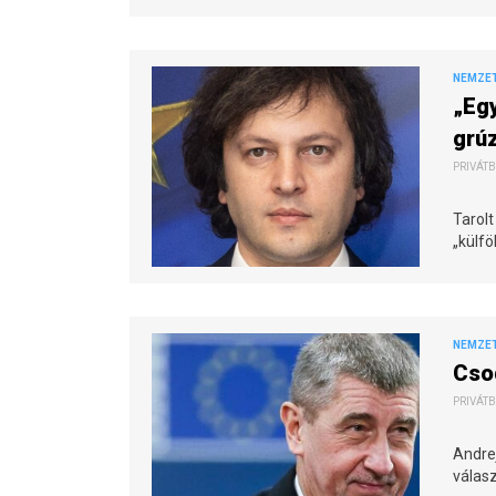
NEMZE
„Egy
grú
PRIVÁTB
Tarolt
„külfö
NEMZE
Csod
PRIVÁTB
Andrej
válas