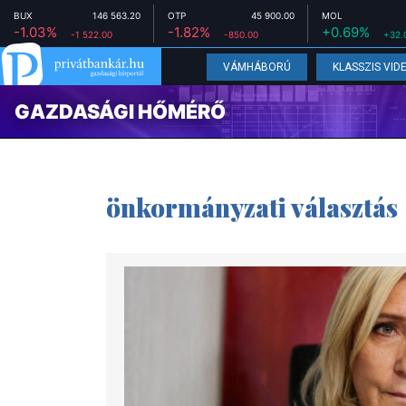
BUX
146 563.20
OTP
45 900.00
MOL
-1.03%
-1.82%
+0.69%
-1 522.00
-850.00
+32.
VÁMHÁBORÚ
KLASSZIS VID
GAZDASÁGI HŐMÉRŐ
önkormányzati választás