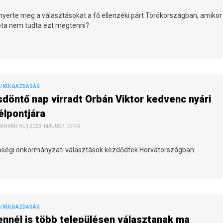
nyerte meg a választásokat a fő ellenzéki párt Törökországban, amikor
óta nem tudta ezt megtenni?
/ KÜLGAZDASÁG
döntő nap virradt Orbán Viktor kedvenc nyári
élpontjára
ANKÁR.HU | 2023. MÁJUS 7. 07:43
bségi önkormányzati választások kezdődtek Horvátországban.
/ KÜLGAZDASÁG
ennél is több településen választanak ma