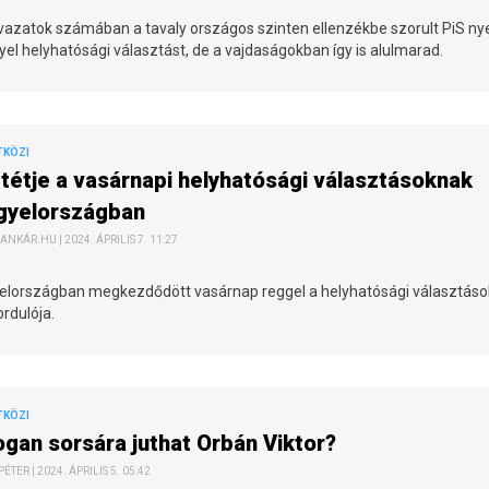
vazatok számában a tavaly országos szinten ellenzékbe szorult PiS ny
yel helyhatósági választást, de a vajdaságokban így is alulmarad.
TKÖZI
tétje a vasárnapi helyhatósági választásoknak
gyelországban
ANKÁR.HU | 2024. ÁPRILIS 7. 11:27
elországban megkezdődött vasárnap reggel a helyhatósági választáso
ordulója.
TKÖZI
gan sorsára juthat Orbán Viktor?
TER | 2024. ÁPRILIS 5. 05:42