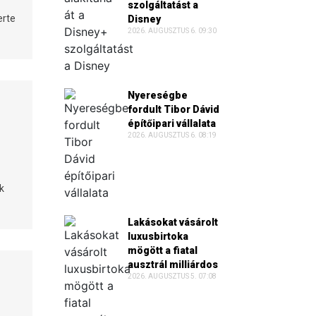
szolgáltatást a
erte
Disney
2026. AUGUSZTUS 6. 09:30
Nyereségbe
fordult Tibor Dávid
építőipari vállalata
2026. AUGUSZTUS 6. 08:19
k
Lakásokat vásárolt
luxusbirtoka
mögött a fiatal
ausztrál milliárdos
2026. AUGUSZTUS 5. 07:08