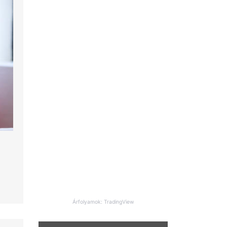
Árfolyamok: TradingView