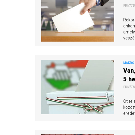
PRIVÁTB
Rekor
önkor
amely
veszé
MAKRO 
Van,
5 h
PRIVÁTB
Öt te
között
eredet