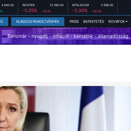
4 640.00
RICHTER
12 080.00
MTELEKOM
2 698.00
-0.25%
-3.30%
00
-30.00
-92.00
FRISS
BEFEKTETÉS
ROVATOK
EÓ
KLASSZIS RENDEZVÉNYEK
Benzinár - nyugdíj - infláció - kamatok - államadósság