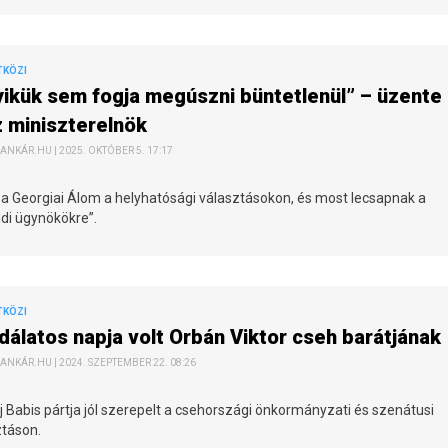
TKÖZI
ikük sem fogja megúszni büntetlenül” – üzente 
z miniszterelnök
ANKÁR.HU | 2025. OKTÓBER 5. 17:17
 a Georgiai Álom a helyhatósági választásokon, és most lecsapnak a
ldi ügynökökre”.
TKÖZI
álatos napja volt Orbán Viktor cseh barátjána
ANKÁR.HU | 2024. SZEPTEMBER 22. 08:26
 Babis pártja jól szerepelt a csehországi önkormányzati és szenátusi
ztáson.