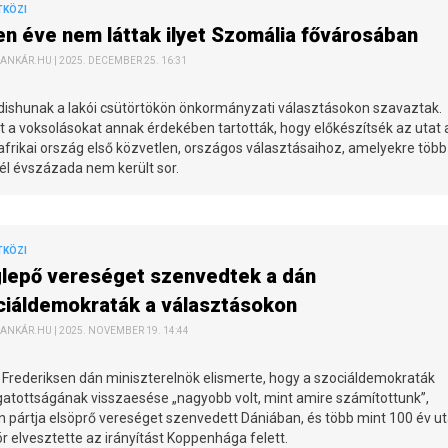
TKÖZI
n éve nem láttak ilyet Szomália fővárosában
ANKÁR.HU | 2025. DECEMBER 25. 16:31
ishunak a lakói csütörtökön önkormányzati választásokon szavaztak.
 a voksolásokat annak érdekében tartották, hogy előkészítsék az utat 
afrikai ország első közvetlen, országos választásaihoz, amelyekre több
él évszázada nem került sor.
TKÖZI
lepő vereséget szenvedtek a dán
ciáldemokraták a választásokon
ANKÁR.HU | 2025. NOVEMBER 19. 14:44
 Frederiksen dán miniszterelnök elismerte, hogy a szociáldemokraták
atottságának visszaesése „nagyobb volt, mint amire számítottunk”,
 pártja elsöprő vereséget szenvedett Dániában, és több mint 100 év u
r elvesztette az irányítást Koppenhága felett.