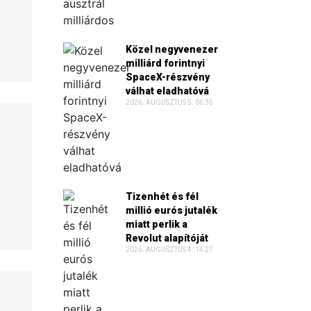
Közel negyvenezer
milliárd forintnyi
SpaceX-részvény
válhat eladhatóvá
2026. AUGUSZTUS 5. 06:35
Tizenhét és fél
millió eurós jutalék
miatt perlik a
Revolut alapítóját
2026. AUGUSZTUS 4. 14:27