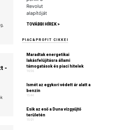
TOVÁBBI HÍREK >
g,
PIAC&PROFIT CIKKEI
Maradtak energetikai
lakásfelújításra állami
támogatások és piaci hitelek
t -
16:56
Ismét az egykori védett ár alatt a
benzin
15:44
ok
Esik az eső a Duna vízgyűjtő
területén
15:01