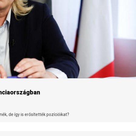
ranciaországban
, de így is erősítették pozícióikat?