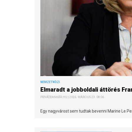
NEMZETKÖZI
Elmaradt a jobboldali áttörés F
PRIVÁTBANKÁR.HU | 2026. MÁRCIUS 23. 08:06
Egy nagyvárost sem tudtak bevenni Marine Le Penék