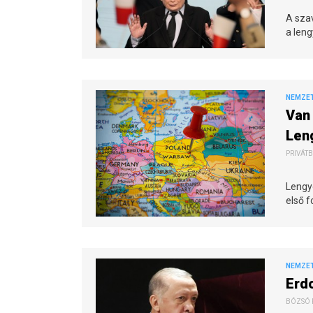
A sza
a leng
NEMZE
Van 
Len
PRIVÁTB
Lengy
első f
NEMZE
Erdo
BÓZSÓ PÉ